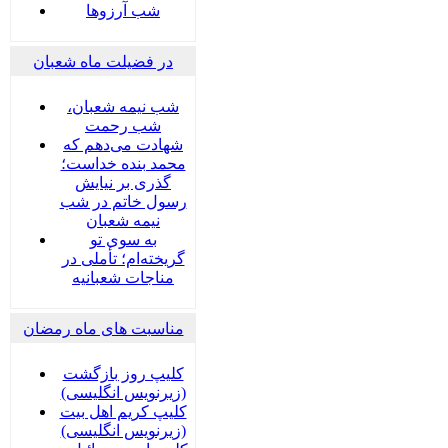
شب آرزوها
در فضیلت ماه شعبان
شب نیمه شعبان،
شب رحمت
شهادت می‌دهم که
محمد بنده خداست؛
گذری بر نیایش
رسول خاتم در شب
نیمه شعبان
به سوی تو
گریخته‌ام؛ تأملی در
مناجات شعبانیه
مناسبت های ماه رمضان
کلیپ روز بازگشت
(زیرنویس انگلیسی)
کلیپ کریم اهل بیت
(زیرنویس انگلیسی)