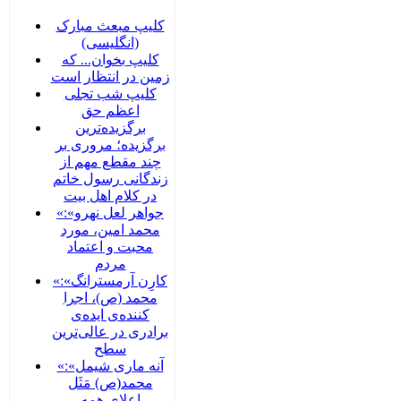
کلیپ مبعث مبارک
(انگلیسی)
کلیپ بخوان... که
زمین در انتظار است
کلیپ شب تجلی
اعظم حق
برگزیده‌ترین
برگزیده؛ مروری بر
چند مقطع مهم از
زندگانی رسول خاتم
در کلام اهل بیت
«جواهر لعل نهرو»:
محمد امین، مورد
محبت و اعتماد
مردم
«کارِن آرمسترانگ»:
محمد (ص)، اجرا
کننده‌ی ایده‌ی
برادری در عالی‌ترین
سطح
«آنه ماری شیمل»:
محمد(ص) مَثَل
اعلای همه