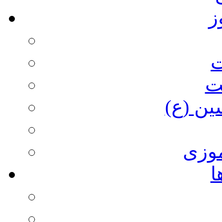
ز
ت
ت
ین (ع)
وزی
ا