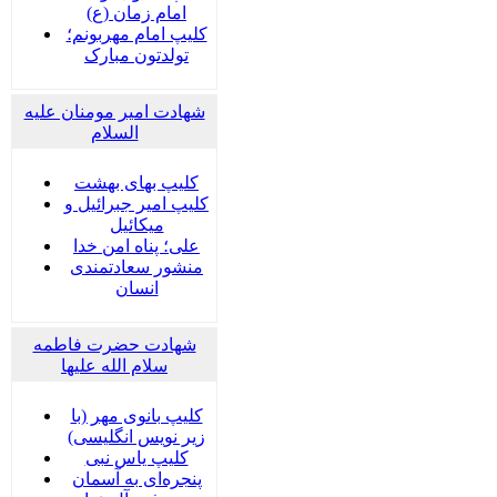
امام زمان (ع)
کلیپ امام مهربونم؛
تولدتون مبارک
شهادت امیر مومنان علیه
السلام
کلیپ بهای بهشت
کلیپ امیر جبرائیل و
میکائیل
علی؛ پناه امن خدا
منشور سعادتمندی
انسان
شهادت حضرت فاطمه
سلام الله علیها
کلیپ بانوی مهر (با
زیر نویس انگلیسی)
کلیپ یاس نبی
پنجره‌ای به آسمان