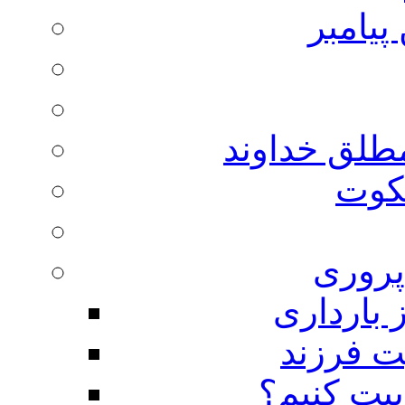
پیامبر
مطلق خداوند
لکوت
روری
 بارداری
ت فرزند
بیت کنیم؟