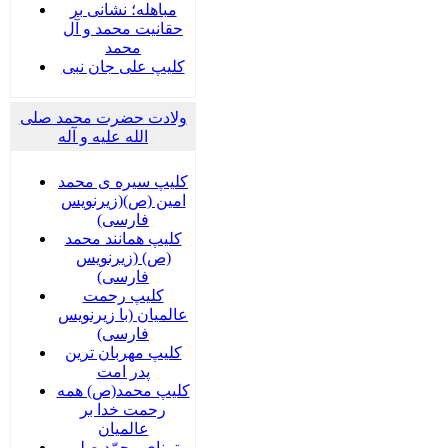
مباهله؛ نشانی بر
حقانیت محمد و آل
محمد
کلیپ علی جان نبی
ولادت حضرت محمد صلی
الله علیه و آله
کلیپ سیره ی محمد
امین (ص)(زیرنویس
فارسی)
کلیپ همانند محمد
(ص) (زیرنویس
فارسی)
کلیپ رحمت
عالمیان (با زیرنویس
فارسی)
کلیپ مهربان ترین
پدر امت
کلیپ محمد(ص) همه
رحمت خدا بر
عالمیان
تمنای محمّد صلی