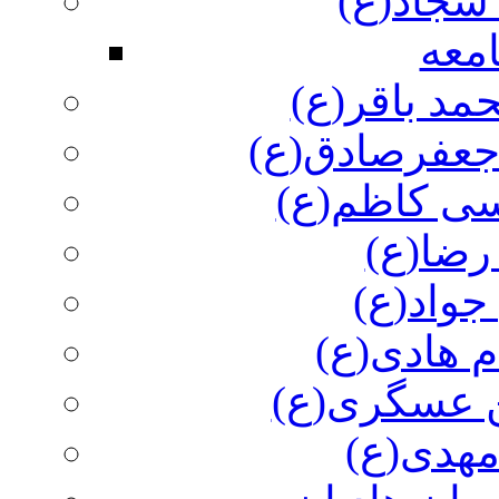
سجاد(ع)
معه
مد باقر(ع)
 جعفرصادق(ع)
سی کاظم(ع)
رضا(ع)
جواد(ع)
م هادی(ع)
 عسگری(ع)
مهدی(ع)