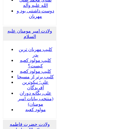
الله علیه وآله
دوست داشتنی بود و
مهربان
ولادت امیر مومنان علیه
السلام
کلیپ مهربان ترین
پدر
کلیپ مولود کعبه
کیست؟
کلیپ مولود کعبه
کلیپ برتر از مسیحا
علی؛ نیکوترین
آفریدگان
علی، یگانه دوران
(منتخب بیانات امیر
مومنان)
مولود کعبه
ولادت حضرت فاطمه