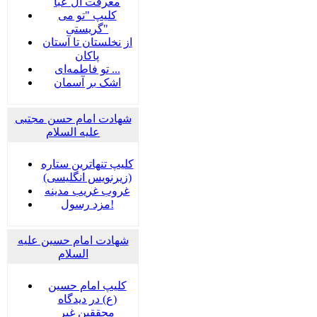
معرفت آل عبا
کلیپ "تو می
گریستی"
از نخلستان تا آستان
پاکان
تو فاطمه‌ای ...
اشک بر آسمان
شهادت امام حسن مجتبی
علیه السلام
کلیپ تنهاترین ستاره
(زیرنویس انگلیسی)
غروب غریب مدینه
مزد رسول!
شهادت امام حسین علیه
السلام
کلیپ امام حسین
(ع) در دیدگاه
محققین غیر