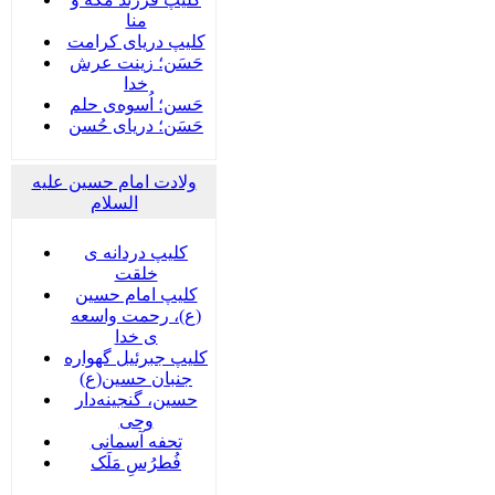
منا
کلیپ دریای کرامت
حَسَن؛ زینت عرش
خدا
حَسن؛ اُسوه‌ی حلم
حَسَن؛ دریای حُسن
ولادت امام حسین علیه
السلام
کلیپ دردانه ی
خلقت
کلیپ امام حسین
(ع)، رحمت واسعه
ی خدا
کلیپ جبرئیل گهواره
جنبان حسین(ع)
حسین، گنجینه‌دار
وحی
تحفه آسمانی
فُطرُسِ مَلَک