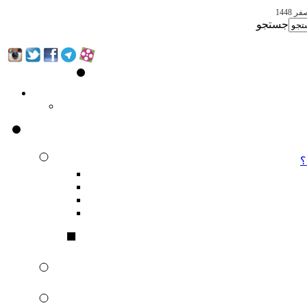
جستجو
؟