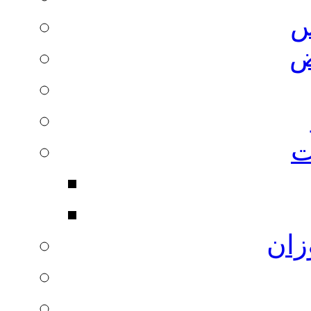
س
ض
ت
زان