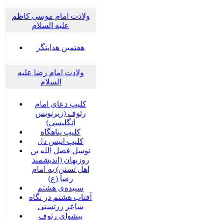
ولادت امام موسی کاظم
علیه السلام
هفتمین هدایتگر
ولادت امام رضا علیه
السلام
کلیپ دعای امام
رئوف (زیرنویس
انگلیسی)
کلیپ پناهگاه
کلیپ انیس دل
توسل فضل الله بن
روزبهان (اندیشمند
اهل تسنن) به امام
رضا (ع)
سپیده‌ی هشتم
آفتاب هشتم در نگاه
شاعر زرتشتی
پیشوای رئوف