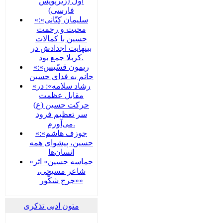
اول (زیرنویس
فارسی)
«سلیمان کِتّانی»:
محبت و رحمت
حسین با کمالات
بینهایت اجدادش در
کربلا جمع بود.
«ریمون قسّیس»:
جانم به فدای حسین
«رشاد سلامه»: در
مقابل عظمت
حرکت حسین (ع)
سر تعظیم فرود
می‌آورم.
«جوزف هاشم»:
حسین، پیشوای همه
انسان‌ها
«حماسه حسین» اثر
شاعر مسیحی،
«جرج شکّور»
متون ادبی تذکری