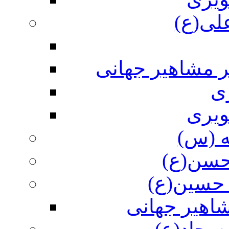
علی(ع)
ر مشاهیر جهانی
ی
ویری
ه (س)
 حسن(ع)
 حسین(ع)
اهیر جهانی