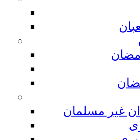
بان
مضان
ضان
ان غیر مسلمان
ی
یری