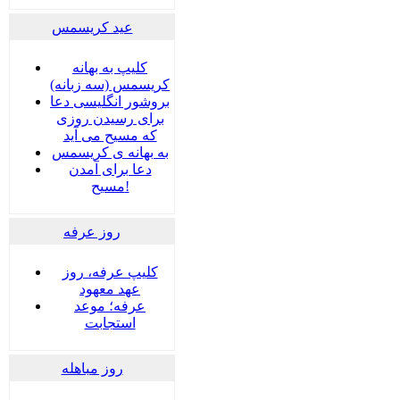
عید کریسمس
کلیپ به بهانه
کریسمس (سه زبانه)
بروشور انگلیسی دعا
برای رسیدن روزی
که مسیح می آید
به بهانه ی کریسمس
دعا برای آمدن
مسیح!
روز عرفه
کلیپ عرفه، روز
عهد معهود
عرفه؛ موعد
استجابت
روز مباهله