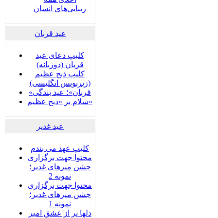
زیبایی‌های انسان
عید قربان
کلیپ دعای عید
قربان (دوزبانه)
کلیپ ذبح عظیم
(زیرنویس انگلیسی)
«قربان»؛ عید بندگی
سلام بر «ذبح عظیم»
عید غدير
کلیپ عهد می بندم
محتوا جهت برگزاری
جشن میزهای غدیر؛
نمونه 2
محتوا جهت برگزاری
جشن میزهای غدیر؛
نمونه 1
دلها پر از عشق امیر