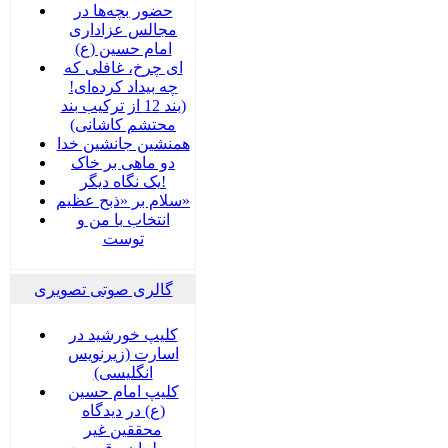
حضور بچه‌‌‌ها در
مجالس عزاداری
امام حسین (ع)
ای چرخ، غافلی که
چه بیداد کرده‌ای!
(بند 12 از ترکیب بند
محتشم کاشانی)
همنشین جانشین خدا
دو ماهی بر خاک
یک نگاه دیگر!
سلام بر «ذبح عظیم»
انتخاب با من و
توست
گالری صوتی تصویری
کلیپ خورشید در
اسارت (زیرنویس
انگلیسی)
کلیپ امام حسین
(ع) در دیدگاه
محققین غیر