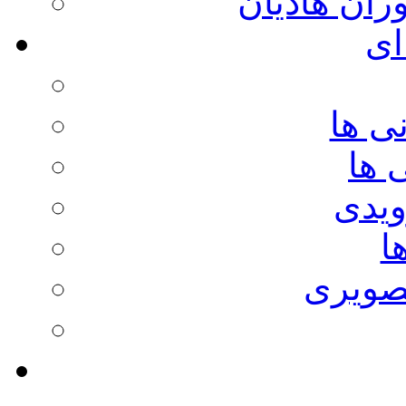
وران هادیان
ای
ی ها
 ها
ویدی
ا
صویری