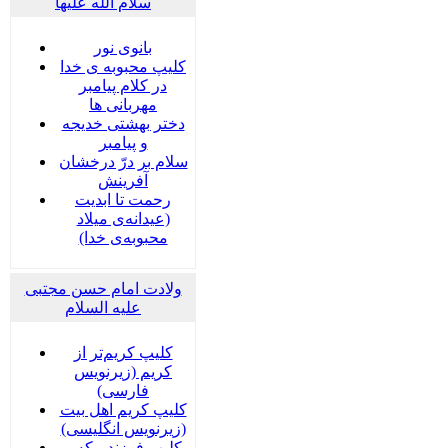
سلام الله علیها
بانوی نور
کلیپ محبوبه ی خدا
در کلام پیامبر
مهربانی ها
دختر بهشتی خدیجه
و پیامبر
سلام بر درّ درخشان
آفرینش
رحمت تا ابدیت
(عیدانه‌ی میلاد
محبوبه‌ی خدا)
ولادت امام حسن مجتبی
علیه السلام
کلیپ کریم‌تر از
کریم (زیرنویس
فارسی)
کلیپ کریم اهل بیت
(زیرنویس انگلیسی)
کلیپ فرزند مکه و