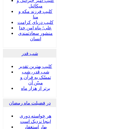
کلیپ امیر جبرائیل و
میکائیل
کلیپ فرزند مکه و
منا
کلیپ دریای کرامت
علی؛ پناه امن خدا
منشور سعادتمندی
انسان
شب قدر
کلیپ بهترین تقدیر
شب قدر، شب
تمسّک به قرآن و
مبیّن آن
برتر از هزار ماه
در فضیلت ماه رمضان
هر خواسته دوری
اینجا نزدیک است
بهار استغفار