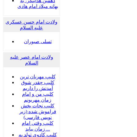
دهمین هدایتگر؛ به
بهانه میلاد امام هادی
ولادت امام حسن عسکری
علیه السلام
تسلی صبوران
ولادت امام عصر علیه
السلام
کلیپ مهربان ترین
کلیپ چقدر شوق
آمدنش را داریم
کلیپ من و امام
زمان مهربونم
کلیپ نجات بخش
فراموش شده (زیر
نویس فارسی)
کلیپ وقتی امام
زمان بیاید ...
کلیپ کادوی تولد به