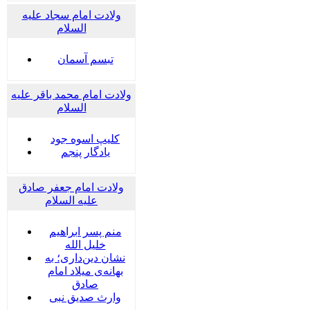
ولادت امام سجاد علیه
السلام
تبسم آسمان
ولادت امام محمد باقر علیه
السلام
کلیپ اسوه جود
یادگار پنجم
ولادت امام جعفر صادق
علیه السلام
منم پسر ابراهیم
خلیل الله
نشان دین‌داری؛ به
بهانه‌ی میلاد امام
صادق
وارث صدیق نبی