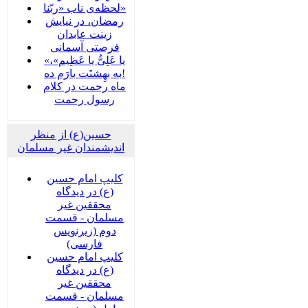
لحظه‌ی ناب «ربّنا»
رمضان، در نیایش
زینت عابدان
فرصتی آسمانی
«یا عَلِیُّ یا عَظِیم»،
به بهِشتَت بارَم ده!
ماه رحمت در کلام
رسول رحمت
حسین(ع) از منظر
اندیشمندان غیر مسلمان
کلیپ امام حسین
(ع) در دیدگاه
محققین غیر
مسلمان - قسمت
دوم (زیرنویس
فارسی)
کلیپ امام حسین
(ع) در دیدگاه
محققین غیر
مسلمان - قسمت