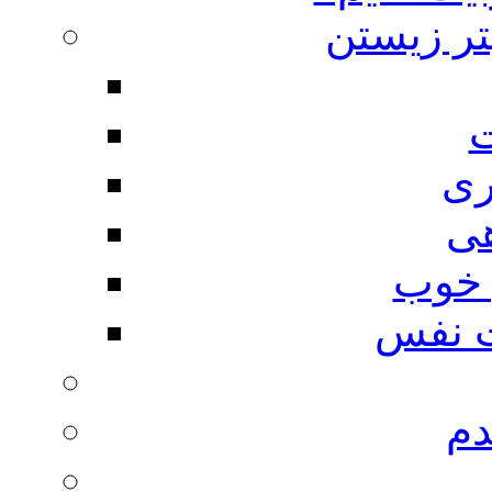
تر زیستن
ت
ری
هی
 خوب
 نفس
دم