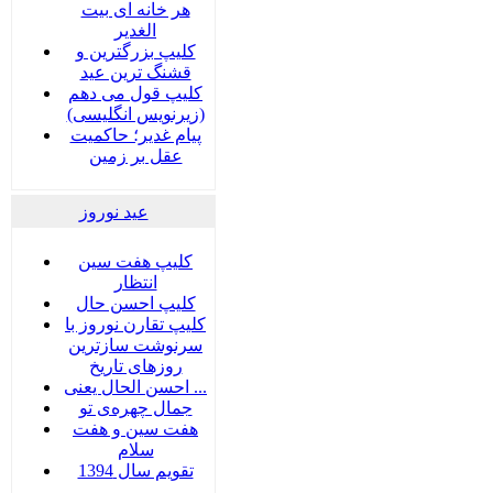
هر خانه ای بیت
الغدیر
کلیپ بزرگترین و
قشنگ ترین عید
کلیپ قول می دهم
(زیرنویس انگلیسی)
پیام غدیر؛ حاکمیت
عقل بر زمین
عید نوروز
کلیپ هفت سین
انتظار
کلیپ احسن حال
کلیپ تقارن نوروز با
سرنوشت سازترین
روزهای تاریخ
احسن الحال یعنی ...
جمال چهره‌ی تو
هفت سين و هفت
سلام
تقویم سال 1394