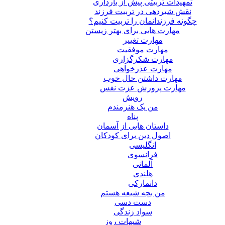
تمهیدات تربیتی پیش از بارداری
نقش شیردهی در تربیت فرزند
چگونه فرزندانمان را تربیت کنیم؟
مهارت هایی برای بهتر زیستن
مهارت تغییر
مهارت موفقیت
مهارت شکرگزاری
مهارت عذرخواهی
مهارت داشتن حال خوب
مهارت پرورش عزت نفس
رویش
من یک هنرمندم
پناه
داستان هایی از آسمان
اصول دین برای کودکان
انگلیسی
فرانسوی
آلمانی
هلندی
دانمارکی
من بچه شیعه هستم
دست دسی
سواد زندگی
شبهات روز