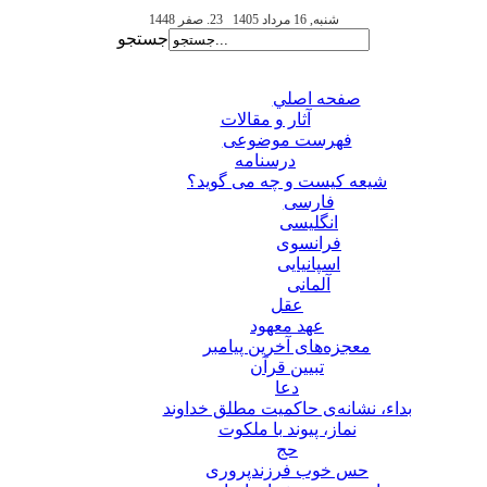
شنبه, 16 مرداد 1405
23. صفر 1448
جستجو
صفحه اصلي
آثار و مقالات
فهرست موضوعی
درسنامه
شیعه کیست و چه می گوید؟
فارسی
انگلیسی
فرانسوی
اسپانیایی
آلمانی
عقل
عهد معهود
معجزه‌های آخرین پیامبر
تبيين قرآن
دعا
بداء، نشانه‌ی حاکمیت مطلق خداوند
نماز، پیوند با ملکوت
حج
حس خوب فرزندپروری