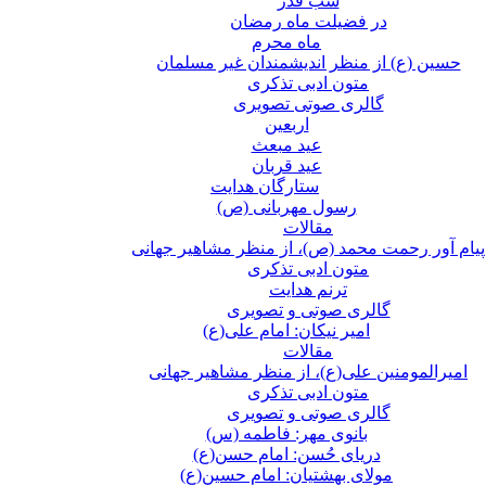
شب قدر
در فضیلت ماه رمضان
ماه محرم
حسین (ع) از منظر اندیشمندان غیر مسلمان
متون ادبی تذکری
گالری صوتی تصویری
اربعین
عید مبعث
عید قربان
ستارگان هدایت
رسول مهربانی (ص)
مقالات
پیام آور رحمت محمد (ص)، از منظر مشاهیر جهانی
متون ادبی تذکری
ترنم هدایت
گالری صوتی و تصویری
امیر نیکان: امام علی(ع)
مقالات
امیرالمومنین علی(ع)، از منظر مشاهیر جهانی
متون ادبی تذکری
گالری صوتی و تصویری
بانوی مهر: فاطمه (س)
دریای حُسن: امام حسن(ع)
مولای بهشتیان: امام حسین(ع)