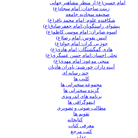
امام حسین(ع) از منظر مشاهیر جهانی
زینت ساجدان: امام سجاد(ع)
صحیفه سجادیه جامعه
شکافنده علوم: امام محمد باقر(ع)
پیشوای راستگویان:امام جعفرصادق(ع)
اسوه صابران: امام موسی کاظم(ع)
انیس نفوس: امام رضا(ع)
جود بی کران: امام جواد(ع)
هادی گمگشتگان: امام هادی(ع)
تجلی احسان:امام حسن عسگری(ع)
منجی موعود: امام مهدی(ع)
آیینه داران خورشید: یاوران هادیان
چند رسانه ای
کلیپ ها
مجموعه سخنرانی ها
گزیده سخنرانی ها
برنامه های اندرویدی
اینفوگرافی ها
مطالب صوتی و تصویری
تقویم ها
كتابخانه
معرفی کتاب
کتب مرجع
عقاید