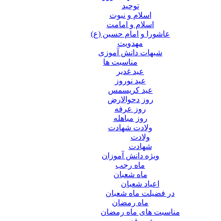
توحید
اسلام و نبوت
اسلام و امامت
عاشورا و امام حسین (ع)
مهدویت
شبهات دانش آموزی
مناسبت ها
عید غدير
عید نوروز
عید کریسمس
روز دحوالارض
روز عرفه
روز مباهله
ولادت شهادت
ولادت
شهادت
ویژه دانش آموزان
ماه رجب
ماه شعبان
اعیاد شعبان
در فضیلت ماه شعبان
ماه رمضان
مناسبت های ماه رمضان