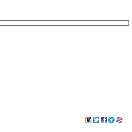
به ما بپیوندید: