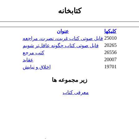
كتابخانه
کلیکها
عنوان
25010
فایل صوتی کتاب غربت، نصرت، مراجعه
20265
فایل صوتی کتاب چگونه عاقل‌تر شویم
26556
کتب مرجع
20007
عقاید
19701
اخلاق و نیایش
زیر مجموعه ها
معرفی کتاب