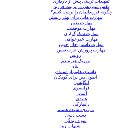
تمهیدات تربیتی پیش از بارداری
نقش شیردهی در تربیت فرزند
چگونه فرزندانمان را تربیت کنیم؟
مهارت هایی برای بهتر زیستن
مهارت تغییر
مهارت موفقیت
مهارت شکرگزاری
مهارت عذرخواهی
مهارت داشتن حال خوب
مهارت پرورش عزت نفس
رویش
من یک هنرمندم
پناه
داستان هایی از آسمان
اصول دین برای کودکان
انگلیسی
فرانسوی
آلمانی
هلندی
دانمارکی
من بچه شیعه هستم
دست دسی
سواد زندگی
شبهات روز