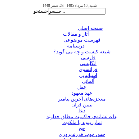
شنبه, 16 مرداد 1405
23. صفر 1448
جستجو
صفحه اصلي
آثار و مقالات
فهرست موضوعی
درسنامه
شیعه کیست و چه می گوید؟
فارسی
انگلیسی
فرانسوی
اسپانیایی
آلمانی
عقل
عهد معهود
معجزه‌های آخرین پیامبر
تبيين قرآن
دعا
بداء، نشانه‌ی حاکمیت مطلق خداوند
نماز، پیوند با ملکوت
حج
حس خوب فرزندپروری