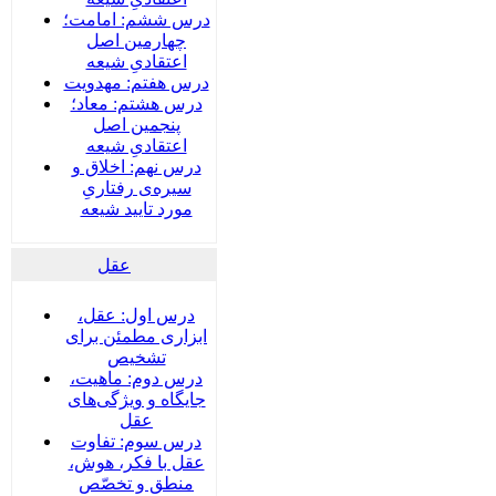
درس ششم: امامت؛
چهارمین اصل
اعتقادیِ شیعه
درس هفتم: مهدویت
درس هشتم: معاد؛
پنجمین اصل
اعتقادیِ شیعه
درس نهم: اخلاق و
سیره‌ی رفتاریِ
مورد تایید شیعه
عقل
درس اول: عقل،
ابزاری مطمئن برای
تشخیص
درس دوم: ماهیت،
جایگاه و ویژگی‌های
عقل
درس سوم: تفاوت
عقل با فکر، هوش،
منطق و تخصّص