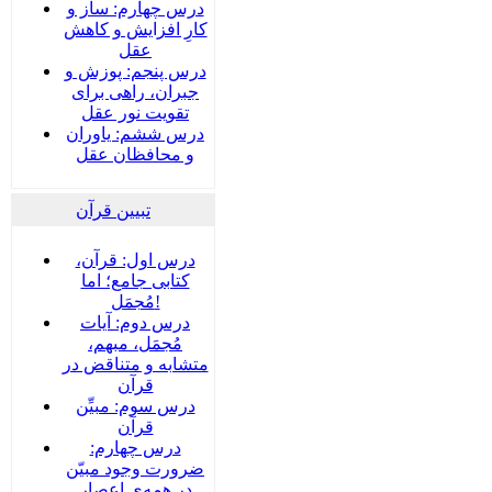
درس چهارم: ساز و
کارِ افزایش و کاهش
عقل
درس پنجم: پوزش و
جبران، راهی برای
تقویت نور عقل
درس ششم: یاوران
و محافظان عقل
تبیین قرآن
درس اول: قرآن،
کتابی جامع؛ اما
مُجمَل!
درس دوم: آیات
مُجمَل، مبهم،
متشابه و متناقض در
قرآن
درس سوم: مبیِّن
قرآن
درس چهارم:
ضرورت وجود مبیّن
در همه‌ی اعصار