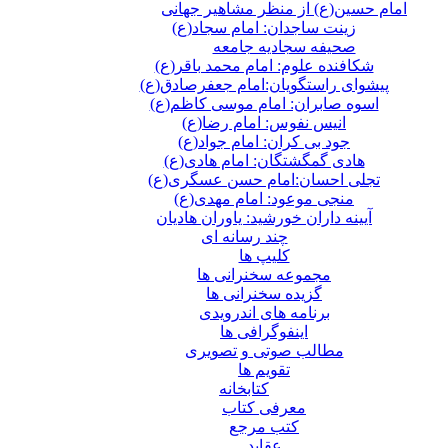
امام حسین(ع) از منظر مشاهیر جهانی
زینت ساجدان: امام سجاد(ع)
صحیفه سجادیه جامعه
شکافنده علوم: امام محمد باقر(ع)
پیشوای راستگویان:امام جعفرصادق(ع)
اسوه صابران: امام موسی کاظم(ع)
انیس نفوس: امام رضا(ع)
جود بی کران: امام جواد(ع)
هادی گمگشتگان: امام هادی(ع)
تجلی احسان:امام حسن عسگری(ع)
منجی موعود: امام مهدی(ع)
آیینه داران خورشید: یاوران هادیان
چند رسانه ای
کلیپ ها
مجموعه سخنرانی ها
گزیده سخنرانی ها
برنامه های اندرویدی
اینفوگرافی ها
مطالب صوتی و تصویری
تقویم ها
كتابخانه
معرفی کتاب
کتب مرجع
عقاید