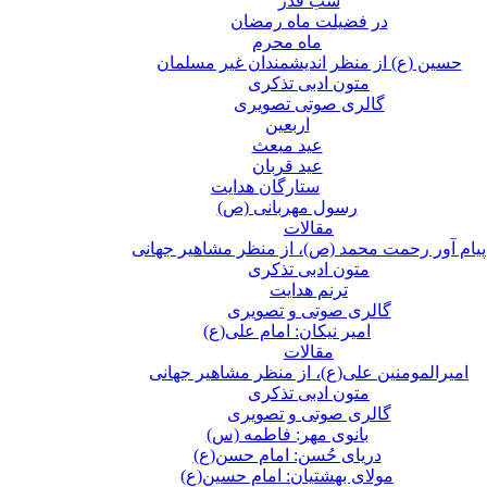
شب قدر
در فضیلت ماه رمضان
ماه محرم
حسین (ع) از منظر اندیشمندان غیر مسلمان
متون ادبی تذکری
گالری صوتی تصویری
اربعین
عید مبعث
عید قربان
ستارگان هدایت
رسول مهربانی (ص)
مقالات
پیام آور رحمت محمد (ص)، از منظر مشاهیر جهانی
متون ادبی تذکری
ترنم هدایت
گالری صوتی و تصویری
امیر نیکان: امام علی(ع)
مقالات
امیرالمومنین علی(ع)، از منظر مشاهیر جهانی
متون ادبی تذکری
گالری صوتی و تصویری
بانوی مهر: فاطمه (س)
دریای حُسن: امام حسن(ع)
مولای بهشتیان: امام حسین(ع)