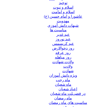
توحید
اسلام و نبوت
اسلام و امامت
عاشورا و امام حسین (ع)
مهدویت
شبهات دانش آموزی
مناسبت ها
عید غدير
عید نوروز
عید کریسمس
روز دحوالارض
روز عرفه
روز مباهله
ولادت شهادت
ولادت
شهادت
ویژه دانش آموزان
ماه رجب
ماه شعبان
اعیاد شعبان
در فضیلت ماه شعبان
ماه رمضان
مناسبت های ماه رمضان