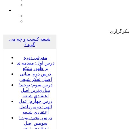
کرگزاری
شیعه کیست و چه می
گوید؟
معرفی دوره
درس اول: مقدمه‌ای
بر ظهور تشیّع
درس دوم: مبانی
اصلی تفکر شیعی
درس سوم: توحید؛
بنیادی‌‌ترین اصل
اعتقادیِ شیعه
درس چهارم: عدل
الهی؛ دومین اصل
اعتقادیِ شیعه
درس پنجم: نبوت؛
سومین اصل
اعتقادیِ شیعه