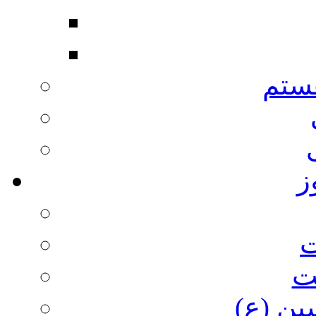
ستم
ز
ت
ت
ین (ع)