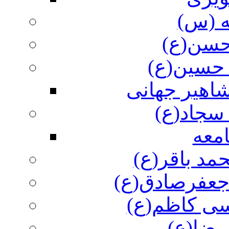
ه (س)
 حسن(ع)
 حسین(ع)
اهیر جهانی
سجاد(ع)
معه
مد باقر(ع)
 جعفرصادق(ع)
سی کاظم(ع)
رضا(ع)