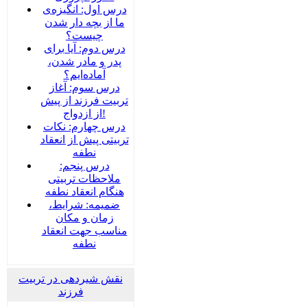
درس اول: انگیزه‌ی
ما از بچه دار شدن
چیست؟
درس دوم: آیا برای
پدر و مادر شدن،
آماده‌ایم؟
درس سوم: آغاز
تربیت فرزند از پیش
از ازدواج!
درس چهارم: نکات
تربیتی پیش از انعقاد
نطفه
درس پنجم:
ملاحظات تربیتی
هنگام انعقاد نطفه
ضمیمه‌: شرایط،
زمان و مکان
مناسب جهت انعقاد
نطفه
نقش شیردهی در تربیت
فرزند