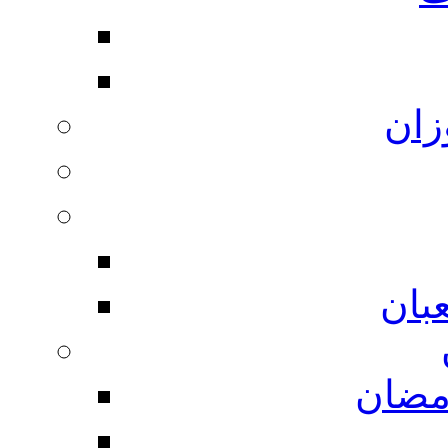
زان
بان
مضان