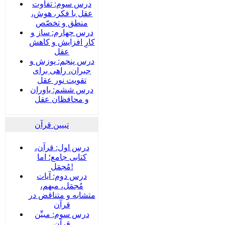
درس سوم: تفاوت
عقل با فکر، هوش،
منطق و تخصّص
درس چهارم: ساز و
کارِ افزایش و کاهش
عقل
درس پنجم: پوزش و
جبران، راهی برای
تقویت نور عقل
درس ششم: یاوران
و محافظان عقل
تبیین قرآن
درس اول: قرآن،
کتابی جامع؛ اما
مُجمَل!
درس دوم: آیات
مُجمَل، مبهم،
متشابه و متناقض در
قرآن
درس سوم: مبیِّن
قرآن