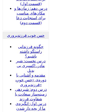
(قسمت اول)
درس دهم: زمان‌ها و
مکان‌های مناسب
برای استجابت دعا
(قسمت دوم)
حس خوب فرزندپروری
چگونه فرزندانی
راستگو داشته
باشیم؟
درس نخست: شیر
مادر، اکسیری بی
بدیل
مقدمه و آشنایی با
دوره‌ی «حسِ خوبِ
فرزندپروری»
درس دوم: شیردهی
زمینه‌ساز سعادت یا
شقاوت فرزند
درس اول: انگیزه‌ی
ما از بچه دار شدن