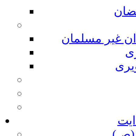
ضان
ان غیر مسلمان
ی
یری
ایت
(ص)