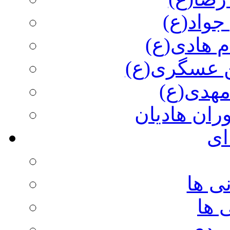
جواد(ع)
م هادی(ع)
 عسگری(ع)
مهدی(ع)
وران هادیان
ای
ی ها
 ها
ویدی