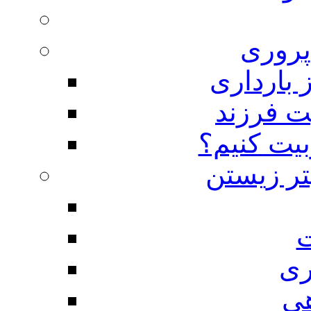
روری
 بارداری
ت فرزند
بیت کنیم؟
تر زیستن
ت
ری
هی