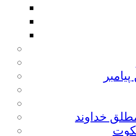
پیامبر
مطلق خداوند
لکوت