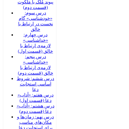
پیوند مُلک با مَلَکوت
(قسمت دوم)
درس سوم:
«خودشناسی» گام
نخست در ارتباط با
خالق
درس چهارم:
«خداشناسی»
لازمه‌ی ارتباط با
خالق (قسمت اول)
درس پنجم:
«خداشناسی»
لازمه‌ی ارتباط با
خالق (قسمت دوم)
درس ششم: شروط
اساسی استجابت
دعا
درس هفتم: «آداب»
دعا (قسمت اول)
درس هشتم: «آداب»
دعا (قسمت دوم)
درس نهم: زمان‌ها و
مکان‌های مناسب
برای استجابت دعا