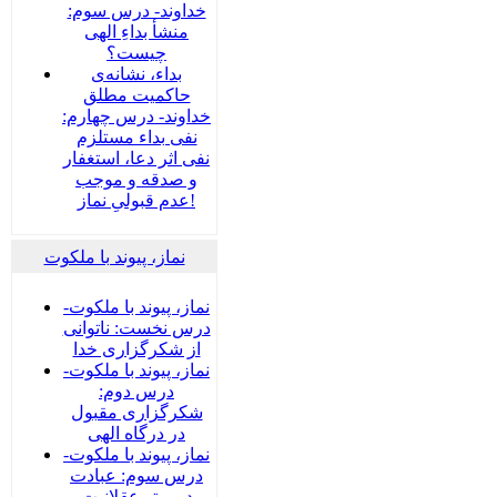
خداوند- درس سوم:
منشأ بداءِ الهی
چیست؟
بداء، نشانه‌ی
حاکمیت مطلق
خداوند- درس چهارم:
نفی بداء مستلزم
نفی اثر دعا، استغفار
و صدقه و موجب
عدم قبولیِ نماز!
نماز، پیوند با ملکوت
نماز، پیوند با ملکوت-
درس نخست: ناتوانی
از شکرگزاری خدا
نماز، پیوند با ملکوت-
درس دوم:
شکرگزاری مقبول
در درگاه الهی
نماز، پیوند با ملکوت-
درس سوم: عبادت
در پرتو عقلانیت