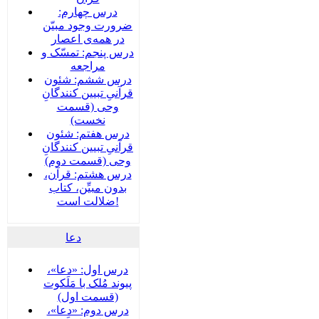
درس چهارم:
ضرورت وجود مبیّن
در همه‌ی اعصار
درس پنجم: تمسّک و
مراجعه
درس ششم: شئون
قرآنیِ تبیین کنندگانِ
وحی (قسمت
نخست)
درس هفتم: شئون
قرآنیِ تبیین کنندگانِ
وحی (قسمت دوم)
درس هشتم: قرآن،
بدون مبیِّن، کتاب
ضلالت است!
دعا
درس اول: «دعا»،
پیوند مُلک با مَلَکوت
(قسمت اول)
درس دوم: «دعا»،