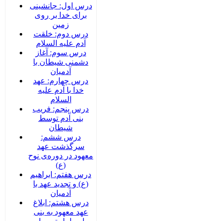
درس اول: جانشینی
برای خدا بر روی
زمین
درس دوم: خلقت
آدم علیه السلام
درس سوم: آغاز
دشمنی شیطان با
آدمیان
درس چهارم: عهد
خدا با آدم علیه
السلام
درس پنجم: فریب
بنی آدم توسط
شیطان
درس ششم:
سرگذشت عهد
معهود در دوره‌‌ی نوح
(ع)
درس هفتم: ابراهیم
(ع) و تجدید عهد با
آدمیان
درس هشتم: ابلاغ
عهد معهود به بنی