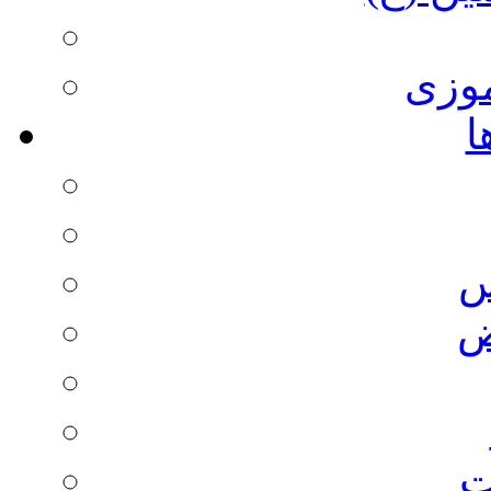
وزی
ا
س
ض
ت