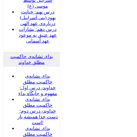
اسراییل توسط
موسی (ع)
درس نهم: خیانت
یهود (بنی اسراییل)
درباره‌ی عهد الهی
درس دهم: بشارات
عهد عتیق به موعود
عهد آسمانی
بداء، نشانه‌ی حاکمیت
مطلق خداوند
بداء، نشانه‌ی
حاکمیت مطلق
خداوند- درس اول:
مفهوم و جایگاه بداء
بداء، نشانه‌ی
حاکمیت مطلق
خداوند- درس دوم:
دست خدا همیشه باز
است!
بداء، نشانه‌ی
حاکمیت مطلق