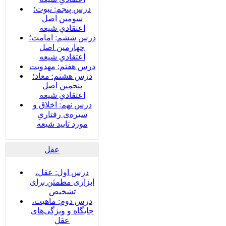
درس پنجم: نبوت؛
سومین اصل
اعتقادیِ شیعه
درس ششم: امامت؛
چهارمین اصل
اعتقادیِ شیعه
درس هفتم: مهدویت
درس هشتم: معاد؛
پنجمین اصل
اعتقادیِ شیعه
درس نهم: اخلاق و
سیره‌ی رفتاریِ
مورد تایید شیعه
عقل
درس اول: عقل،
ابزاری مطمئن برای
تشخیص
درس دوم: ماهیت،
جایگاه و ویژگی‌های
عقل