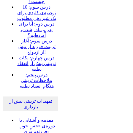
چیست؟
درس سوم: 10
توصیه‌ی کلیدی برای
یک شیردهی مطلوب
درس دوم: آیا برای
پدر و مادر شدن،
آماده‌ایم؟
درس سوم: آغاز
تربیت فرزند از پیش
از ازدواج!
درس چهارم: نکات
تربیتی پیش از انعقاد
نطفه
درس پنجم:
ملاحظات تربیتی
هنگام انعقاد نطفه
تمهیدات تربیتی پیش از
بارداری
مقدمه و آشنایی با
دوره‌ی «حسِ خوبِ
فرزندپروری»