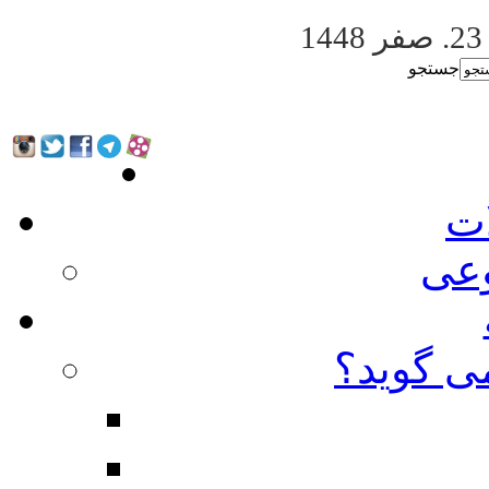
. صفر 1448
جستجو
ات
عی
ی گوید؟