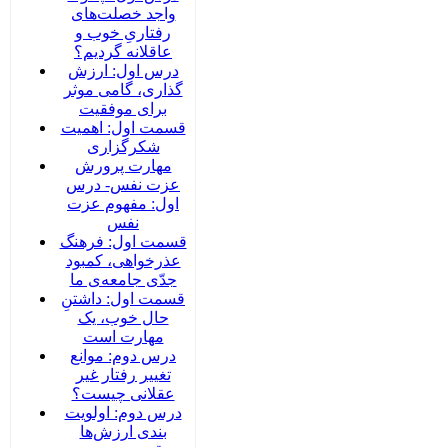
واجد خصلت‌های
رفتاریِ خوب و
عاقلانه گردیم؟
درس اول: ارزش
گذاری، گامی موثر
برای موفقیت
قسمت اول: اهمیت
شکرگزاری
مهارت پرورش
عزت نفس- درس
اول: مفهوم عزت
نفس
قسمت اول: فرهنگ
عذرخواهی، کمبود
جدّی جامعه‌ی ما
قسمت اول: داشتنِ
حال خوب، یک
مهارت است
درس دوم: موانع
تغییر رفتار غیر
عقلانی چیست؟
درس دوم: اولویت
بندی ارزش‌ها