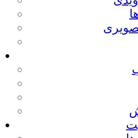
ا
صویری
ش
يت