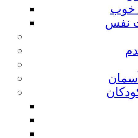
 خوب
 نفس
دم
آسمان
ودکان