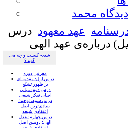
ها
ديدگاه محمد
رسنامه
عهد معهود
درس
ل) درباره‌ی عهد الهی
شیعه کیست و چه می
گوید؟
معرفی دوره
درس اول: مقدمه‌ای
بر ظهور تشیّع
درس دوم: مبانی
اصلی تفکر شیعی
درس سوم: توحید؛
بنیادی‌‌ترین اصل
اعتقادیِ شیعه
درس چهارم: عدل
الهی؛ دومین اصل
اعتقادیِ شیعه