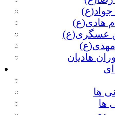
جواد(ع)
م هادی(ع)
 عسگری(ع)
مهدی(ع)
وران هادیان
ای
ی ها
 ها
ویدی