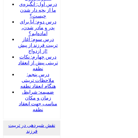
درس اول: انگیزه‌ی
ما از بچه دار شدن
چیست؟
درس دوم: آیا برای
پدر و مادر شدن،
آماده‌ایم؟
درس سوم: آغاز
تربیت فرزند از پیش
از ازدواج!
درس چهارم: نکات
تربیتی پیش از انعقاد
نطفه
درس پنجم:
ملاحظات تربیتی
هنگام انعقاد نطفه
ضمیمه‌: شرایط،
زمان و مکان
مناسب جهت انعقاد
نطفه
نقش شیردهی در تربیت
فرزند