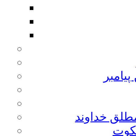
پیامبر
مطلق خداوند
لکوت