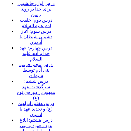
درس اول: جانشینی
برای خدا بر روی
زمین
درس دوم: خلقت
آدم علیه السلام
درس سوم: آغاز
دشمنی شیطان با
آدمیان
درس چهارم: عهد
خدا با آدم علیه
السلام
درس پنجم: فریب
بنی آدم توسط
شیطان
درس ششم:
سرگذشت عهد
معهود در دوره‌‌ی نوح
(ع)
درس هفتم: ابراهیم
(ع) و تجدید عهد با
آدمیان
درس هشتم: ابلاغ
عهد معهود به بنی