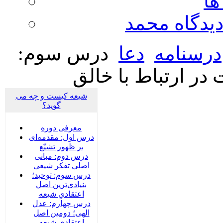
ها
ديدگاه محمد
درسنامه
دعا
درس سوم:
ر ارتباط با خالق
شیعه کیست و چه می
گوید؟
معرفی دوره
درس اول: مقدمه‌ای
بر ظهور تشیّع
درس دوم: مبانی
اصلی تفکر شیعی
درس سوم: توحید؛
بنیادی‌‌ترین اصل
اعتقادیِ شیعه
درس چهارم: عدل
الهی؛ دومین اصل
اعتقادیِ شیعه