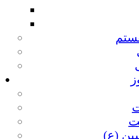
ستم
ز
ت
ت
ین (ع)