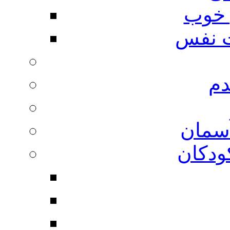
 خوب
 نفس
دم
آسمان
ودکان