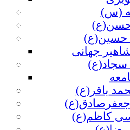
ه (س)
 حسن(ع)
 حسین(ع)
اهیر جهانی
سجاد(ع)
معه
مد باقر(ع)
 جعفرصادق(ع)
سی کاظم(ع)
رضا(ع)