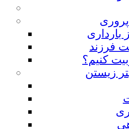
روری
 بارداری
ت فرزند
بیت کنیم؟
تر زیستن
ت
ری
هی