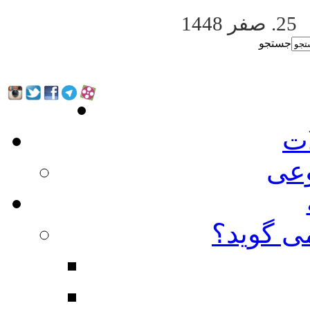
25. صفر 1448
جستجو
ات
عی
ی گوید؟