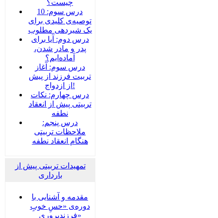
چیست؟
درس سوم: 10
توصیه‌ی کلیدی برای
یک شیردهی مطلوب
درس دوم: آیا برای
پدر و مادر شدن،
آماده‌ایم؟
درس سوم: آغاز
تربیت فرزند از پیش
از ازدواج!
درس چهارم: نکات
تربیتی پیش از انعقاد
نطفه
درس پنجم:
ملاحظات تربیتی
هنگام انعقاد نطفه
تمهیدات تربیتی پیش از
بارداری
مقدمه و آشنایی با
دوره‌ی «حسِ خوبِ
فرزندپروری»