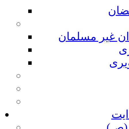
ضان
ان غیر مسلمان
ی
یری
ایت
(ص)