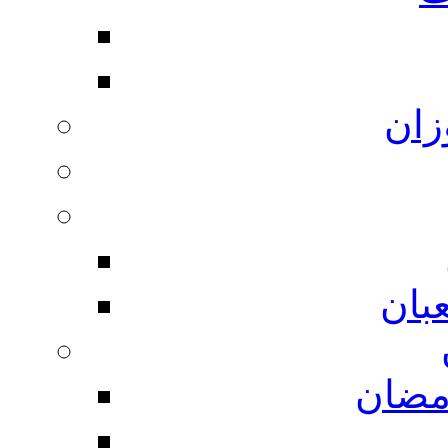
زان
بان
مضان