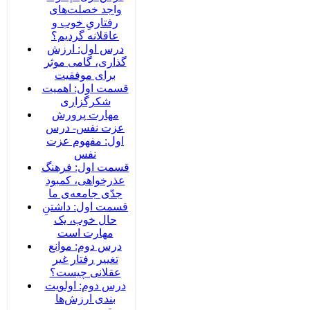
واجد خصلت‌های
رفتاریِ خوب و
عاقلانه گردیم؟
درس اول: ارزش
گذاری، گامی موثر
برای موفقیت
قسمت اول: اهمیت
شکرگزاری
مهارت پرورش
عزت نفس- درس
اول: مفهوم عزت
نفس
قسمت اول: فرهنگ
عذرخواهی، کمبود
جدّی جامعه‌ی ما
قسمت اول: داشتنِ
حال خوب، یک
مهارت است
درس دوم: موانع
تغییر رفتار غیر
عقلانی چیست؟
درس دوم: اولویت
بندی ارزش‌ها