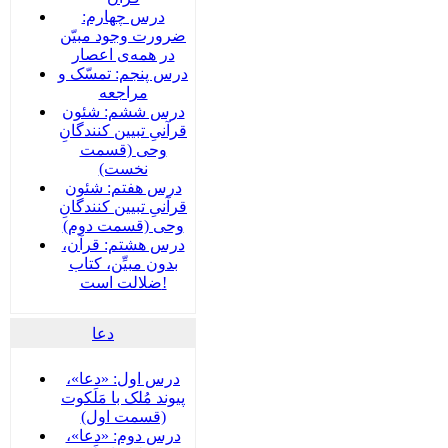
درس چهارم:
ضرورت وجود مبیّن
در همه‌ی اعصار
درس پنجم: تمسّک و
مراجعه
درس ششم: شئون
قرآنیِ تبیین کنندگانِ
وحی (قسمت
نخست)
درس هفتم: شئون
قرآنیِ تبیین کنندگانِ
وحی (قسمت دوم)
درس هشتم: قرآن،
بدون مبیِّن، کتاب
ضلالت است!
دعا
درس اول: «دعا»،
پیوند مُلک با مَلَکوت
(قسمت اول)
درس دوم: «دعا»،