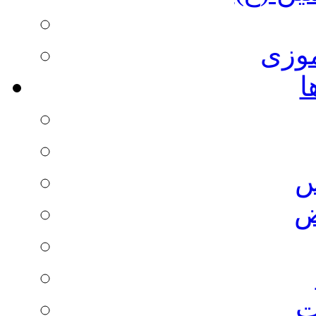
وزی
ا
س
ض
ت