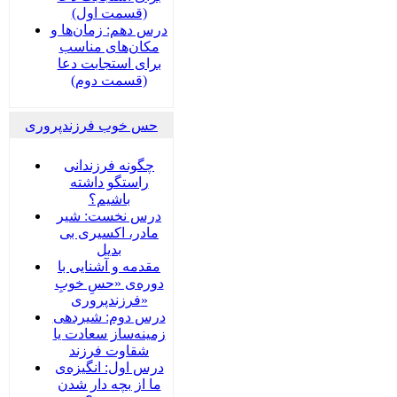
(قسمت اول)
درس دهم: زمان‌ها و
مکان‌های مناسب
برای استجابت دعا
(قسمت دوم)
حس خوب فرزندپروری
چگونه فرزندانی
راستگو داشته
باشیم؟
درس نخست: شیر
مادر، اکسیری بی
بدیل
مقدمه و آشنایی با
دوره‌ی «حسِ خوبِ
فرزندپروری»
درس دوم: شیردهی
زمینه‌ساز سعادت یا
شقاوت فرزند
درس اول: انگیزه‌ی
ما از بچه دار شدن