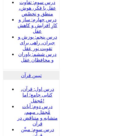
درس سوم: تفاوت
عقل با فکر، هوش،
منطق و تخصّص
درس چهارم: ساز و
کارِ افزایش و کاهش
عقل
درس پنجم: پوزش و
جبران، راهی برای
تقویت نور عقل
درس ششم: یاوران
و محافظان عقل
تبیین قرآن
درس اول: قرآن،
کتابی جامع؛ اما
مُجمَل!
درس دوم: آیات
مُجمَل، مبهم،
متشابه و متناقض در
قرآن
درس سوم: مبیِّن
قرآن