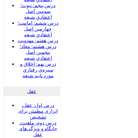
درس پنجم: نبوت؛
سومین اصل
اعتقادیِ شیعه
درس ششم: امامت؛
چهارمین اصل
اعتقادیِ شیعه
درس هفتم: مهدویت
درس هشتم: معاد؛
پنجمین اصل
اعتقادیِ شیعه
درس نهم: اخلاق و
سیره‌ی رفتاریِ
مورد تایید شیعه
عقل
درس اول: عقل،
ابزاری مطمئن برای
تشخیص
درس دوم: ماهیت،
جایگاه و ویژگی‌های
عقل