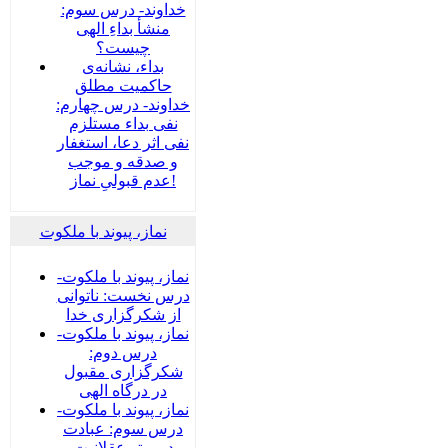
خداوند- درس سوم:
منشأ بداءِ الهی
چیست؟
بداء، نشانه‌ی
حاکمیت مطلق
خداوند- درس چهارم:
نفی بداء مستلزم
نفی اثر دعا، استغفار
و صدقه و موجب
عدم قبولیِ نماز!
نماز، پیوند با ملکوت
نماز، پیوند با ملکوت-
درس نخست: ناتوانی
از شکرگزاری خدا
نماز، پیوند با ملکوت-
درس دوم:
شکرگزاری مقبول
در درگاه الهی
نماز، پیوند با ملکوت-
درس سوم: عبادت
در پرتو عقلانیت