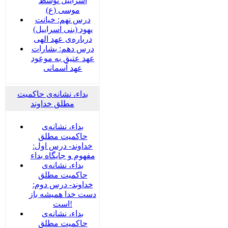
اسراییل توسط
موسی (ع)
درس نهم: خیانت
یهود (بنی اسراییل)
درباره‌ی عهد الهی
درس دهم: بشارات
عهد عتیق به موعود
عهد آسمانی
بداء، نشانه‌ی حاکمیت
مطلق خداوند
بداء، نشانه‌ی
حاکمیت مطلق
خداوند- درس اول:
مفهوم و جایگاه بداء
بداء، نشانه‌ی
حاکمیت مطلق
خداوند- درس دوم:
دست خدا همیشه باز
است!
بداء، نشانه‌ی
حاکمیت مطلق