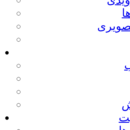
ا
صویری
ش
يت