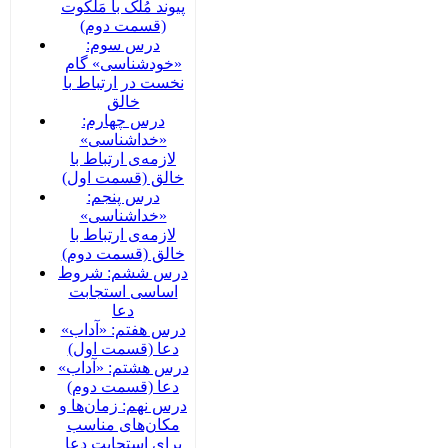
پیوند مُلک با مَلَکوت
(قسمت دوم)
درس سوم:
«خودشناسی» گام
نخست در ارتباط با
خالق
درس چهارم:
«خداشناسی»
لازمه‌ی ارتباط با
خالق (قسمت اول)
درس پنجم:
«خداشناسی»
لازمه‌ی ارتباط با
خالق (قسمت دوم)
درس ششم: شروط
اساسی استجابت
دعا
درس هفتم: «آداب»
دعا (قسمت اول)
درس هشتم: «آداب»
دعا (قسمت دوم)
درس نهم: زمان‌ها و
مکان‌های مناسب
برای استجابت دعا