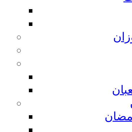
زان
بان
مضان