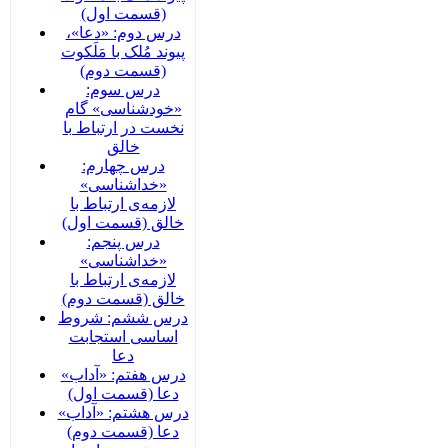
(قسمت اول)
درس دوم: «دعا»،
پیوند مُلک با مَلَکوت
(قسمت دوم)
درس سوم:
«خودشناسی» گام
نخست در ارتباط با
خالق
درس چهارم:
«خداشناسی»
لازمه‌ی ارتباط با
خالق (قسمت اول)
درس پنجم:
«خداشناسی»
لازمه‌ی ارتباط با
خالق (قسمت دوم)
درس ششم: شروط
اساسی استجابت
دعا
درس هفتم: «آداب»
دعا (قسمت اول)
درس هشتم: «آداب»
دعا (قسمت دوم)