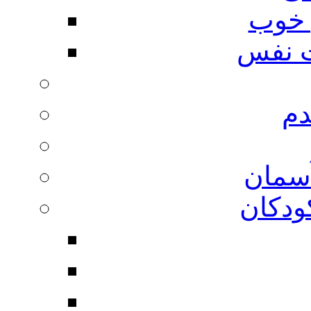
 خوب
 نفس
دم
آسمان
ودکان