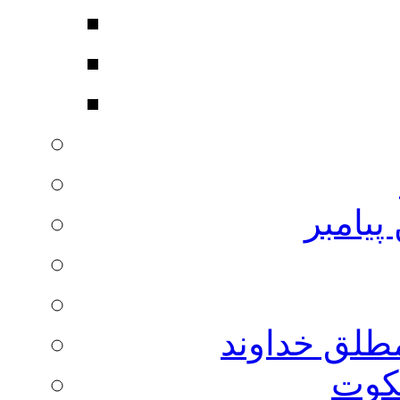
پیامبر
مطلق خداوند
لکوت