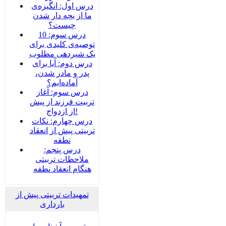
درس اول: انگیزه‌ی
ما از بچه دار شدن
چیست؟
درس سوم: 10
توصیه‌ی کلیدی برای
یک شیردهی مطلوب
درس دوم: آیا برای
پدر و مادر شدن،
آماده‌ایم؟
درس سوم: آغاز
تربیت فرزند از پیش
از ازدواج!
درس چهارم: نکات
تربیتی پیش از انعقاد
نطفه
درس پنجم:
ملاحظات تربیتی
هنگام انعقاد نطفه
تمهیدات تربیتی پیش از
بارداری