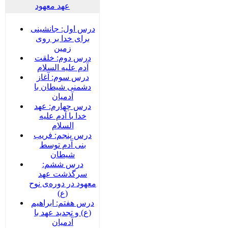
عهد معهود
درس اول: جانشینی
برای خدا بر روی
زمین
درس دوم: خلقت
آدم علیه السلام
درس سوم: آغاز
دشمنی شیطان با
آدمیان
درس چهارم: عهد
خدا با آدم علیه
السلام
درس پنجم: فریب
بنی آدم توسط
شیطان
درس ششم:
سرگذشت عهد
معهود در دوره‌‌ی نوح
(ع)
درس هفتم: ابراهیم
(ع) و تجدید عهد با
آدمیان