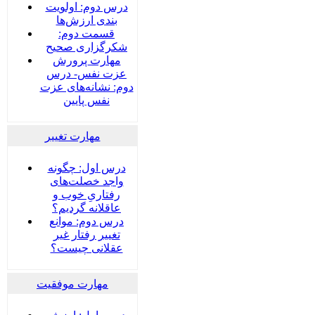
درس دوم: اولویت
بندی ارزش‌ها
قسمت دوم:
شکرگزاری صحیح
مهارت پرورش
عزت نفس- درس
دوم: نشانه‌های عزت
نفس پایین
مهارت تغییر
درس اول: چگونه
واجد خصلت‌های
رفتاریِ خوب و
عاقلانه گردیم؟
درس دوم: موانع
تغییر رفتار غیر
عقلانی چیست؟
مهارت موفقیت