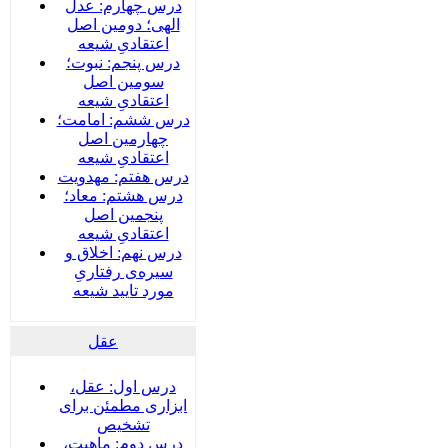
درس چهارم: عدل
الهی؛ دومین اصل
اعتقادیِ شیعه
درس پنجم: نبوت؛
سومین اصل
اعتقادیِ شیعه
درس ششم: امامت؛
چهارمین اصل
اعتقادیِ شیعه
درس هفتم: مهدویت
درس هشتم: معاد؛
پنجمین اصل
اعتقادیِ شیعه
درس نهم: اخلاق و
سیره‌ی رفتاریِ
مورد تایید شیعه
عقل
درس اول: عقل،
ابزاری مطمئن برای
تشخیص
درس دوم: ماهیت،