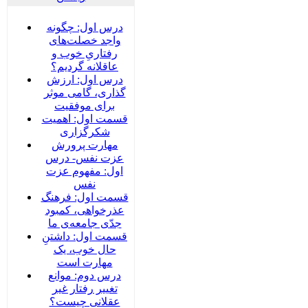
درس اول: چگونه
واجد خصلت‌های
رفتاریِ خوب و
عاقلانه گردیم؟
درس اول: ارزش
گذاری، گامی موثر
برای موفقیت
قسمت اول: اهمیت
شکرگزاری
مهارت پرورش
عزت نفس- درس
اول: مفهوم عزت
نفس
قسمت اول: فرهنگ
عذرخواهی، کمبود
جدّی جامعه‌ی ما
قسمت اول: داشتنِ
حال خوب، یک
مهارت است
درس دوم: موانع
تغییر رفتار غیر
عقلانی چیست؟