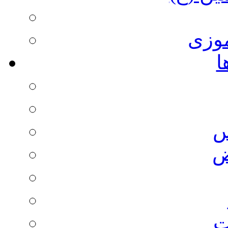
وزی
ا
س
ض
ت