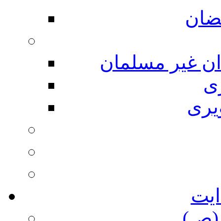
ضان
ان غیر مسلمان
ی
یری
ایت
(ص)