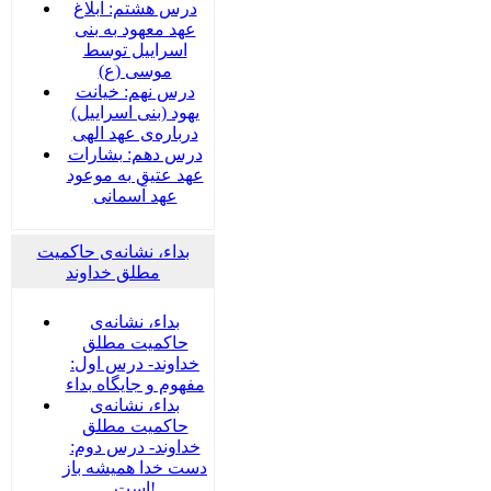
درس هشتم: ابلاغ
عهد معهود به بنی
اسراییل توسط
موسی (ع)
درس نهم: خیانت
یهود (بنی اسراییل)
درباره‌ی عهد الهی
درس دهم: بشارات
عهد عتیق به موعود
عهد آسمانی
بداء، نشانه‌ی حاکمیت
مطلق خداوند
بداء، نشانه‌ی
حاکمیت مطلق
خداوند- درس اول:
مفهوم و جایگاه بداء
بداء، نشانه‌ی
حاکمیت مطلق
خداوند- درس دوم:
دست خدا همیشه باز
است!