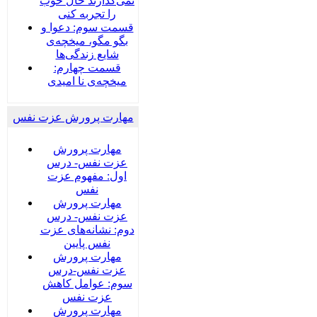
نمی‌گذارند حال خوب
را تجربه کنی
قسمت سوم: دعوا و
بگو مگو، میخچه‌ی
شایع زندگی‌ها
قسمت چهارم:
میخچه‌ی نا امیدی
مهارت پرورش عزت نفس
مهارت پرورش
عزت نفس- درس
اول: مفهوم عزت
نفس
مهارت پرورش
عزت نفس- درس
دوم: نشانه‌های عزت
نفس پایین
مهارت پرورش
عزت نفس-درس
سوم: عوامل کاهش
عزت نفس
مهارت پرورش