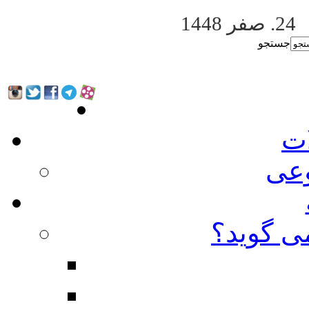
24. صفر 1448
جستجو
ات
عی
ی گوید؟