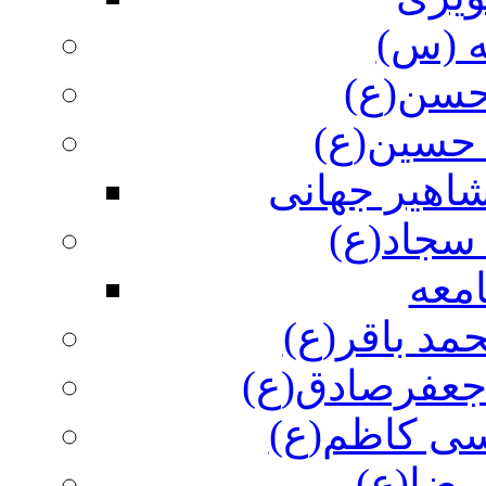
ه (س)
 حسن(ع)
 حسین(ع)
اهیر جهانی
سجاد(ع)
معه
مد باقر(ع)
 جعفرصادق(ع)
سی کاظم(ع)
رضا(ع)