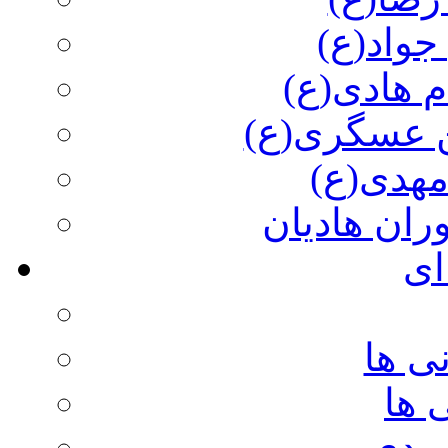
جواد(ع)
م هادی(ع)
 عسگری(ع)
مهدی(ع)
وران هادیان
ای
ی ها
 ها
ویدی