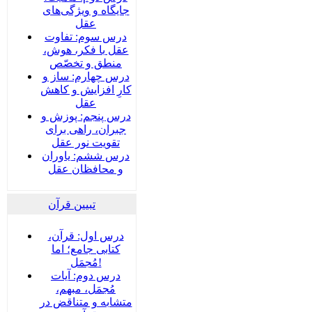
جایگاه و ویژگی‌های
عقل
درس سوم: تفاوت
عقل با فکر، هوش،
منطق و تخصّص
درس چهارم: ساز و
کارِ افزایش و کاهش
عقل
درس پنجم: پوزش و
جبران، راهی برای
تقویت نور عقل
درس ششم: یاوران
و محافظان عقل
تبیین قرآن
درس اول: قرآن،
کتابی جامع؛ اما
مُجمَل!
درس دوم: آیات
مُجمَل، مبهم،
متشابه و متناقض در