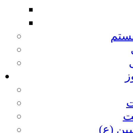
ستم
ز
ت
ت
ین (ع)