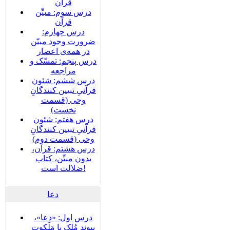
قرآن
درس سوم: مبیِّن
قرآن
درس چهارم:
ضرورت وجود مبیّن
در همه‌ی اعصار
درس پنجم: تمسّک و
مراجعه
درس ششم: شئون
قرآنیِ تبیین کنندگانِ
وحی (قسمت
نخست)
درس هفتم: شئون
قرآنیِ تبیین کنندگانِ
وحی (قسمت دوم)
درس هشتم: قرآن،
بدون مبیِّن، کتاب
ضلالت است!
دعا
درس اول: «دعا»،
پیوند مُلک با مَلَکوت