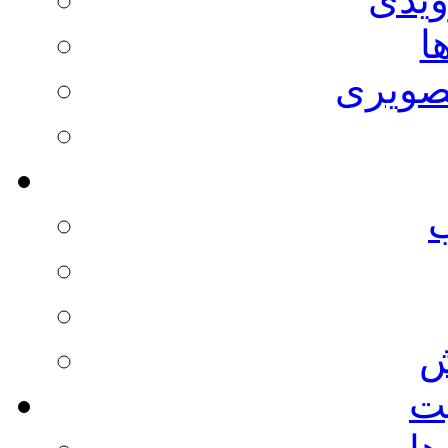
ا
صویری
ش
يت