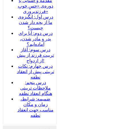
مقدمه و آشنایی با
دوره‌ی «حسِ خوبِ
فرزندپروری»
درس اول: انگیزه‌ی
ما از بچه دار شدن
چیست؟
درس دوم: آیا برای
پدر و مادر شدن،
آماده‌ایم؟
درس سوم: آغاز
تربیت فرزند از پیش
از ازدواج!
درس چهارم: نکات
تربیتی پیش از انعقاد
نطفه
درس پنجم:
ملاحظات تربیتی
هنگام انعقاد نطفه
ضمیمه‌: شرایط،
زمان و مکان
مناسب جهت انعقاد
نطفه