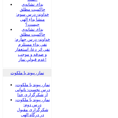
بداء، نشانه‌ی
حاکمیت مطلق
خداوند- درس سوم:
منشأ بداءِ الهی
چیست؟
بداء، نشانه‌ی
حاکمیت مطلق
خداوند- درس چهارم:
نفی بداء مستلزم
نفی اثر دعا، استغفار
و صدقه و موجب
عدم قبولیِ نماز!
نماز، پیوند با ملکوت
نماز، پیوند با ملکوت-
درس نخست: ناتوانی
از شکرگزاری خدا
نماز، پیوند با ملکوت-
درس دوم:
شکرگزاری مقبول
در درگاه الهی