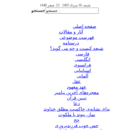
شنبه, 16 مرداد 1405
23. صفر 1448
جستجو
صفحه اصلي
آثار و مقالات
فهرست موضوعی
درسنامه
شیعه کیست و چه می گوید؟
فارسی
انگلیسی
فرانسوی
اسپانیایی
آلمانی
عقل
عهد معهود
معجزه‌های آخرین پیامبر
تبيين قرآن
دعا
بداء، نشانه‌ی حاکمیت مطلق خداوند
نماز، پیوند با ملکوت
حج
حس خوب فرزندپروری