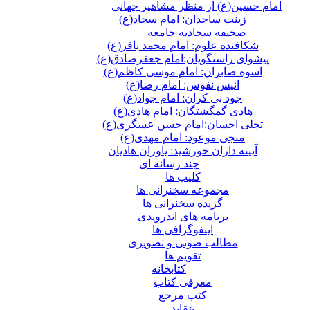
امام حسین(ع) از منظر مشاهیر جهانی
زینت ساجدان: امام سجاد(ع)
صحیفه سجادیه جامعه
شکافنده علوم: امام محمد باقر(ع)
پیشوای راستگویان:امام جعفرصادق(ع)
اسوه صابران: امام موسی کاظم(ع)
انیس نفوس: امام رضا(ع)
جود بی کران: امام جواد(ع)
هادی گمگشتگان: امام هادی(ع)
تجلی احسان:امام حسن عسگری(ع)
منجی موعود: امام مهدی(ع)
آیینه داران خورشید: یاوران هادیان
چند رسانه ای
کلیپ ها
مجموعه سخنرانی ها
گزیده سخنرانی ها
برنامه های اندرویدی
اینفوگرافی ها
مطالب صوتی و تصویری
تقویم ها
كتابخانه
معرفی کتاب
کتب مرجع
عقاید