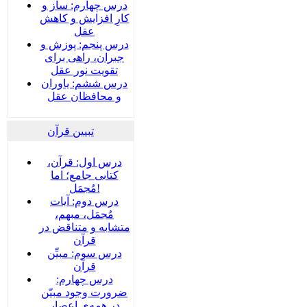
درس چهارم: ساز و
کارِ افزایش و کاهش
عقل
درس پنجم: پوزش و
جبران، راهی برای
تقویت نور عقل
درس ششم: یاوران
و محافظان عقل
تبیین قرآن
درس اول: قرآن،
کتابی جامع؛ اما
مُجمَل!
درس دوم: آیات
مُجمَل، مبهم،
متشابه و متناقض در
قرآن
درس سوم: مبیِّن
قرآن
درس چهارم:
ضرورت وجود مبیّن
در همه‌ی اعصار