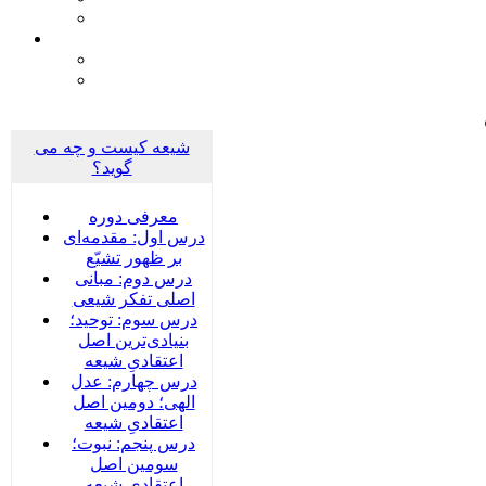
شیعه کیست و چه می
گوید؟
معرفی دوره
درس اول: مقدمه‌ای
بر ظهور تشیّع
درس دوم: مبانی
اصلی تفکر شیعی
درس سوم: توحید؛
بنیادی‌‌ترین اصل
اعتقادیِ شیعه
درس چهارم: عدل
الهی؛ دومین اصل
اعتقادیِ شیعه
درس پنجم: نبوت؛
سومین اصل
اعتقادیِ شیعه