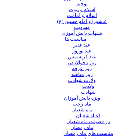
توحید
اسلام و نبوت
اسلام و امامت
عاشورا و امام حسین (ع)
مهدویت
شبهات دانش آموزی
مناسبت ها
عید غدير
عید نوروز
عید کریسمس
روز دحوالارض
روز عرفه
روز مباهله
ولادت شهادت
ولادت
شهادت
ویژه دانش آموزان
ماه رجب
ماه شعبان
اعیاد شعبان
در فضیلت ماه شعبان
ماه رمضان
مناسبت های ماه رمضان