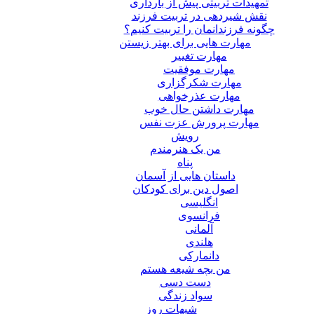
تمهیدات تربیتی پیش از بارداری
نقش شیردهی در تربیت فرزند
چگونه فرزندانمان را تربیت کنیم؟
مهارت هایی برای بهتر زیستن
مهارت تغییر
مهارت موفقیت
مهارت شکرگزاری
مهارت عذرخواهی
مهارت داشتن حال خوب
مهارت پرورش عزت نفس
رویش
من یک هنرمندم
پناه
داستان هایی از آسمان
اصول دین برای کودکان
انگلیسی
فرانسوی
آلمانی
هلندی
دانمارکی
من بچه شیعه هستم
دست دسی
سواد زندگی
شبهات روز