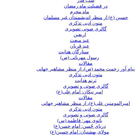
شب قدر
در فضیلت ماه رمضان
ماه محرم
حسین (ع) از منظر اندیشمندان غیر مسلمان
متون ادبی تذکری
گالری صوتی تصویری
اربعین
عید مبعث
عید قربان
ستارگان هدایت
رسول مهربانی (ص)
مقالات
پیام آور رحمت محمد (ص)، از منظر مشاهیر جهانی
متون ادبی تذکری
ترنم هدایت
گالری صوتی و تصویری
امیر نیکان: امام علی(ع)
مقالات
امیرالمومنین علی(ع)، از منظر مشاهیر جهانی
متون ادبی تذکری
گالری صوتی و تصویری
بانوی مهر: فاطمه (س)
دریای حُسن: امام حسن(ع)
مولای بهشتیان: امام حسین(ع)