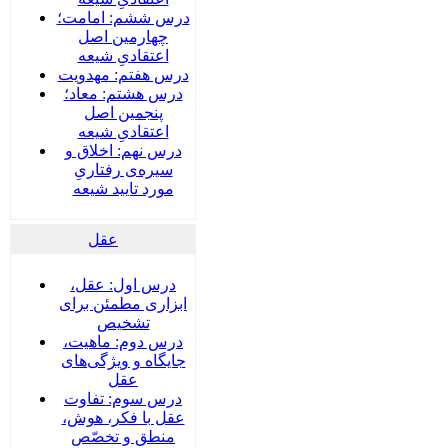
درس ششم: امامت؛
چهارمین اصل
اعتقادیِ شیعه
درس هفتم: مهدویت
درس هشتم: معاد؛
پنجمین اصل
اعتقادیِ شیعه
درس نهم: اخلاق و
سیره‌ی رفتاریِ
مورد تایید شیعه
عقل
درس اول: عقل،
ابزاری مطمئن برای
تشخیص
درس دوم: ماهیت،
جایگاه و ویژگی‌های
عقل
درس سوم: تفاوت
عقل با فکر، هوش،
منطق و تخصّص