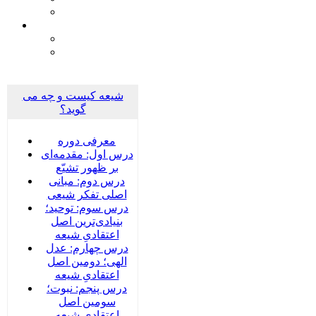
شیعه کیست و چه می
گوید؟
معرفی دوره
درس اول: مقدمه‌ای
بر ظهور تشیّع
درس دوم: مبانی
اصلی تفکر شیعی
درس سوم: توحید؛
بنیادی‌‌ترین اصل
اعتقادیِ شیعه
درس چهارم: عدل
الهی؛ دومین اصل
اعتقادیِ شیعه
درس پنجم: نبوت؛
سومین اصل
اعتقادیِ شیعه