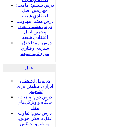
درس ششم: امامت؛
چهارمین اصل
اعتقادیِ شیعه
درس هفتم: مهدویت
درس هشتم: معاد؛
پنجمین اصل
اعتقادیِ شیعه
درس نهم: اخلاق و
سیره‌ی رفتاریِ
مورد تایید شیعه
عقل
درس اول: عقل،
ابزاری مطمئن برای
تشخیص
درس دوم: ماهیت،
جایگاه و ویژگی‌های
عقل
درس سوم: تفاوت
عقل با فکر، هوش،
منطق و تخصّص