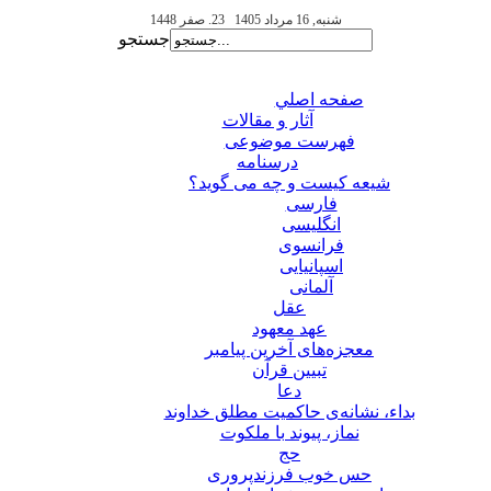
شنبه, 16 مرداد 1405
23. صفر 1448
جستجو
صفحه اصلي
آثار و مقالات
فهرست موضوعی
درسنامه
شیعه کیست و چه می گوید؟
فارسی
انگلیسی
فرانسوی
اسپانیایی
آلمانی
عقل
عهد معهود
معجزه‌های آخرین پیامبر
تبيين قرآن
دعا
بداء، نشانه‌ی حاکمیت مطلق خداوند
نماز، پیوند با ملکوت
حج
حس خوب فرزندپروری