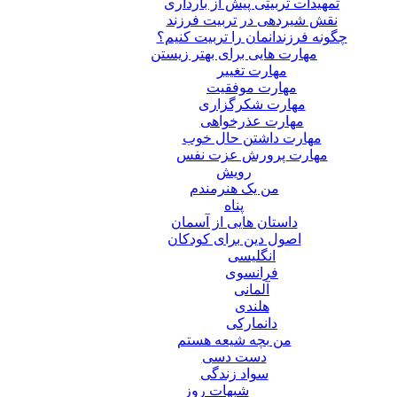
تمهیدات تربیتی پیش از بارداری
نقش شیردهی در تربیت فرزند
چگونه فرزندانمان را تربیت کنیم؟
مهارت هایی برای بهتر زیستن
مهارت تغییر
مهارت موفقیت
مهارت شکرگزاری
مهارت عذرخواهی
مهارت داشتن حال خوب
مهارت پرورش عزت نفس
رویش
من یک هنرمندم
پناه
داستان هایی از آسمان
اصول دین برای کودکان
انگلیسی
فرانسوی
آلمانی
هلندی
دانمارکی
من بچه شیعه هستم
دست دسی
سواد زندگی
شبهات روز