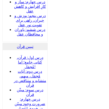
درس چهارم: ساز و
کارِ افزایش و کاهش
عقل
درس پنجم: پوزش و
جبران، راهی برای
تقویت نور عقل
درس ششم: یاوران
و محافظان عقل
تبیین قرآن
درس اول: قرآن،
کتابی جامع؛ اما
مُجمَل!
درس دوم: آیات
مُجمَل، مبهم،
متشابه و متناقض در
قرآن
درس سوم: مبیِّن
قرآن
درس چهارم:
ضرورت وجود مبیّن
در همه‌ی اعصار