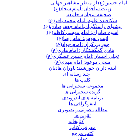
امام حسین(ع) از منظر مشاهیر جهانی
زینت ساجدان: امام سجاد(ع)
صحیفه سجادیه جامعه
شکافنده علوم: امام محمد باقر(ع)
پیشوای راستگویان:امام جعفرصادق(ع)
اسوه صابران: امام موسی کاظم(ع)
انیس نفوس: امام رضا(ع)
جود بی کران: امام جواد(ع)
هادی گمگشتگان: امام هادی(ع)
تجلی احسان:امام حسن عسگری(ع)
منجی موعود: امام مهدی(ع)
آیینه داران خورشید: یاوران هادیان
چند رسانه ای
کلیپ ها
مجموعه سخنرانی ها
گزیده سخنرانی ها
برنامه های اندرویدی
اینفوگرافی ها
مطالب صوتی و تصویری
تقویم ها
كتابخانه
معرفی کتاب
کتب مرجع
عقاید