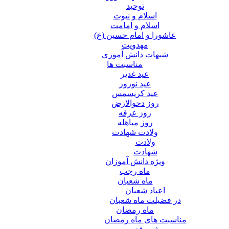
توحید
اسلام و نبوت
اسلام و امامت
عاشورا و امام حسین (ع)
مهدویت
شبهات دانش آموزی
مناسبت ها
عید غدير
عید نوروز
عید کریسمس
روز دحوالارض
روز عرفه
روز مباهله
ولادت شهادت
ولادت
شهادت
ویژه دانش آموزان
ماه رجب
ماه شعبان
اعیاد شعبان
در فضیلت ماه شعبان
ماه رمضان
مناسبت های ماه رمضان