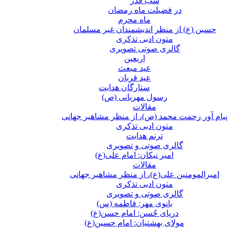
شب قدر
در فضیلت ماه رمضان
ماه محرم
حسین (ع) از منظر اندیشمندان غیر مسلمان
متون ادبی تذکری
گالری صوتی تصویری
اربعین
عید مبعث
عید قربان
ستارگان هدایت
رسول مهربانی (ص)
مقالات
پیام آور رحمت محمد (ص)، از منظر مشاهیر جهانی
متون ادبی تذکری
ترنم هدایت
گالری صوتی و تصویری
امیر نیکان: امام علی(ع)
مقالات
امیرالمومنین علی(ع)، از منظر مشاهیر جهانی
متون ادبی تذکری
گالری صوتی و تصویری
بانوی مهر: فاطمه (س)
دریای حُسن: امام حسن(ع)
مولای بهشتیان: امام حسین(ع)