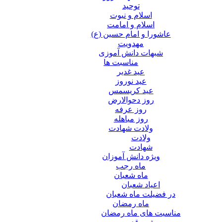
توحید
اسلام و نبوت
اسلام و امامت
عاشورا و امام حسین (ع)
مهدویت
شبهات دانش آموزی
مناسبت ها
عید غدير
عید نوروز
عید کریسمس
روز دحوالارض
روز عرفه
روز مباهله
ولادت شهادت
ولادت
شهادت
ویژه دانش آموزان
ماه رجب
ماه شعبان
اعیاد شعبان
در فضیلت ماه شعبان
ماه رمضان
مناسبت های ماه رمضان