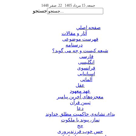
جمعه, 15 مرداد 1405
22. صفر 1448
جستجو
صفحه اصلي
آثار و مقالات
فهرست موضوعی
درسنامه
شیعه کیست و چه می گوید؟
فارسی
انگلیسی
فرانسوی
اسپانیایی
آلمانی
عقل
عهد معهود
معجزه‌های آخرین پیامبر
تبيين قرآن
دعا
بداء، نشانه‌ی حاکمیت مطلق خداوند
نماز، پیوند با ملکوت
حج
حس خوب فرزندپروری