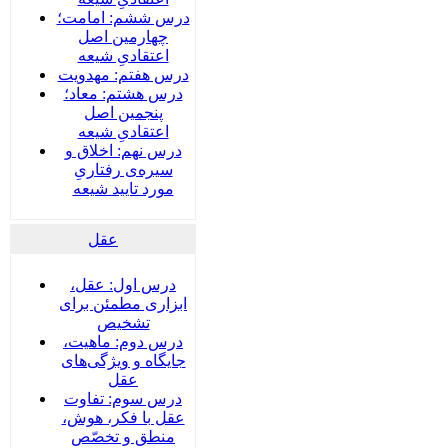
درس ششم: امامت؛
چهارمین اصل
اعتقادیِ شیعه
درس هفتم: مهدویت
درس هشتم: معاد؛
پنجمین اصل
اعتقادیِ شیعه
درس نهم: اخلاق و
سیره‌ی رفتاریِ
مورد تایید شیعه
عقل
درس اول: عقل،
ابزاری مطمئن برای
تشخیص
درس دوم: ماهیت،
جایگاه و ویژگی‌های
عقل
درس سوم: تفاوت
عقل با فکر، هوش،
منطق و تخصّص