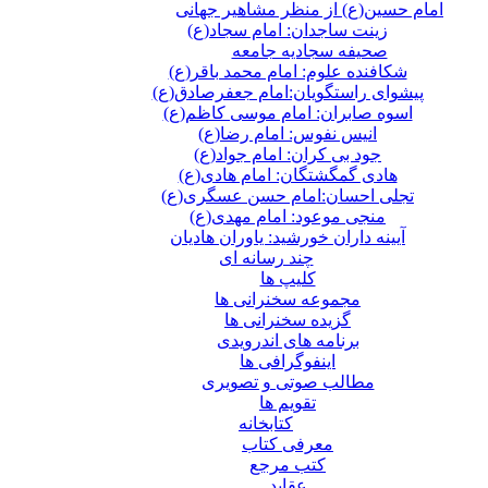
امام حسین(ع) از منظر مشاهیر جهانی
زینت ساجدان: امام سجاد(ع)
صحیفه سجادیه جامعه
شکافنده علوم: امام محمد باقر(ع)
پیشوای راستگویان:امام جعفرصادق(ع)
اسوه صابران: امام موسی کاظم(ع)
انیس نفوس: امام رضا(ع)
جود بی کران: امام جواد(ع)
هادی گمگشتگان: امام هادی(ع)
تجلی احسان:امام حسن عسگری(ع)
منجی موعود: امام مهدی(ع)
آیینه داران خورشید: یاوران هادیان
چند رسانه ای
کلیپ ها
مجموعه سخنرانی ها
گزیده سخنرانی ها
برنامه های اندرویدی
اینفوگرافی ها
مطالب صوتی و تصویری
تقویم ها
كتابخانه
معرفی کتاب
کتب مرجع
عقاید