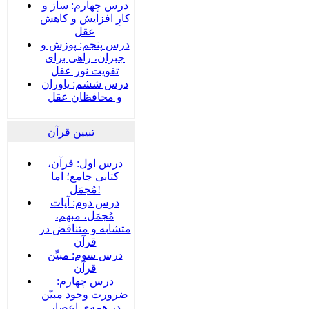
درس چهارم: ساز و
کارِ افزایش و کاهش
عقل
درس پنجم: پوزش و
جبران، راهی برای
تقویت نور عقل
درس ششم: یاوران
و محافظان عقل
تبیین قرآن
درس اول: قرآن،
کتابی جامع؛ اما
مُجمَل!
درس دوم: آیات
مُجمَل، مبهم،
متشابه و متناقض در
قرآن
درس سوم: مبیِّن
قرآن
درس چهارم:
ضرورت وجود مبیّن
در همه‌ی اعصار