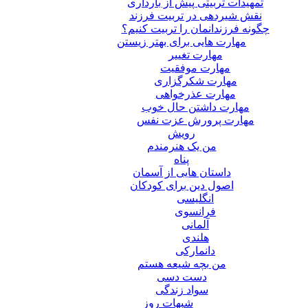
تمهیدات تربیتی پیش از بارداری
نقش شیردهی در تربیت فرزند
چگونه فرزندانمان را تربیت کنیم؟
مهارت هایی برای بهتر زیستن
مهارت تغییر
مهارت موفقیت
مهارت شکرگزاری
مهارت عذرخواهی
مهارت داشتن حال خوب
مهارت پرورش عزت نفس
رویش
من یک هنرمندم
پناه
داستان هایی از آسمان
اصول دین برای کودکان
انگلیسی
فرانسوی
آلمانی
هلندی
دانمارکی
من بچه شیعه هستم
دست دسی
سواد زندگی
شبهات روز