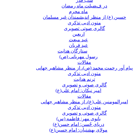
شب قدر
در فضیلت ماه رمضان
ماه محرم
حسین (ع) از منظر اندیشمندان غیر مسلمان
متون ادبی تذکری
گالری صوتی تصویری
اربعین
عید مبعث
عید قربان
ستارگان هدایت
رسول مهربانی (ص)
مقالات
پیام آور رحمت محمد (ص)، از منظر مشاهیر جهانی
متون ادبی تذکری
ترنم هدایت
گالری صوتی و تصویری
امیر نیکان: امام علی(ع)
مقالات
امیرالمومنین علی(ع)، از منظر مشاهیر جهانی
متون ادبی تذکری
گالری صوتی و تصویری
بانوی مهر: فاطمه (س)
دریای حُسن: امام حسن(ع)
مولای بهشتیان: امام حسین(ع)