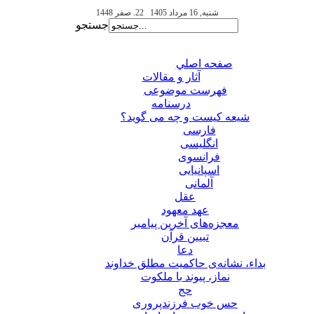
شنبه, 16 مرداد 1405
22. صفر 1448
جستجو
صفحه اصلي
آثار و مقالات
فهرست موضوعی
درسنامه
شیعه کیست و چه می گوید؟
فارسی
انگلیسی
فرانسوی
اسپانیایی
آلمانی
عقل
عهد معهود
معجزه‌های آخرین پیامبر
تبيين قرآن
دعا
بداء، نشانه‌ی حاکمیت مطلق خداوند
نماز، پیوند با ملکوت
حج
حس خوب فرزندپروری