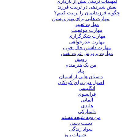
تمهیدات تربیتی پیش از بارداری
نقش شیردهی در تربیت فرزند
چگونه فرزندانمان را تربیت کنیم؟
مهارت هایی برای بهتر زیستن
مهارت تغییر
مهارت موفقیت
مهارت شکرگزاری
مهارت عذرخواهی
مهارت داشتن حال خوب
مهارت پرورش عزت نفس
رویش
من یک هنرمندم
پناه
داستان هایی از آسمان
اصول دین برای کودکان
انگلیسی
فرانسوی
آلمانی
هلندی
دانمارکی
من بچه شیعه هستم
دست دسی
سواد زندگی
شبهات روز