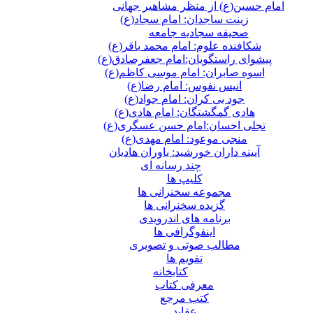
امام حسین(ع) از منظر مشاهیر جهانی
زینت ساجدان: امام سجاد(ع)
صحیفه سجادیه جامعه
شکافنده علوم: امام محمد باقر(ع)
پیشوای راستگویان:امام جعفرصادق(ع)
اسوه صابران: امام موسی کاظم(ع)
انیس نفوس: امام رضا(ع)
جود بی کران: امام جواد(ع)
هادی گمگشتگان: امام هادی(ع)
تجلی احسان:امام حسن عسگری(ع)
منجی موعود: امام مهدی(ع)
آیینه داران خورشید: یاوران هادیان
چند رسانه ای
کلیپ ها
مجموعه سخنرانی ها
گزیده سخنرانی ها
برنامه های اندرویدی
اینفوگرافی ها
مطالب صوتی و تصویری
تقویم ها
كتابخانه
معرفی کتاب
کتب مرجع
عقاید