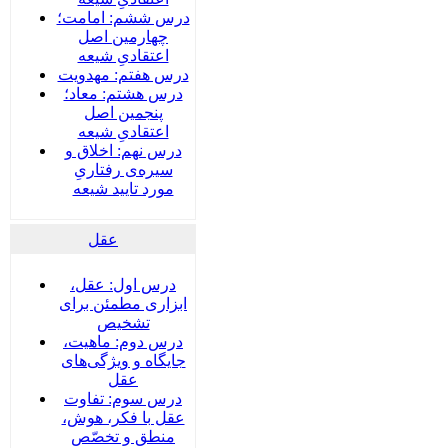
درس ششم: امامت؛
چهارمین اصل
اعتقادیِ شیعه
درس هفتم: مهدویت
درس هشتم: معاد؛
پنجمین اصل
اعتقادیِ شیعه
درس نهم: اخلاق و
سیره‌ی رفتاریِ
مورد تایید شیعه
عقل
درس اول: عقل،
ابزاری مطمئن برای
تشخیص
درس دوم: ماهیت،
جایگاه و ویژگی‌های
عقل
درس سوم: تفاوت
عقل با فکر، هوش،
منطق و تخصّص