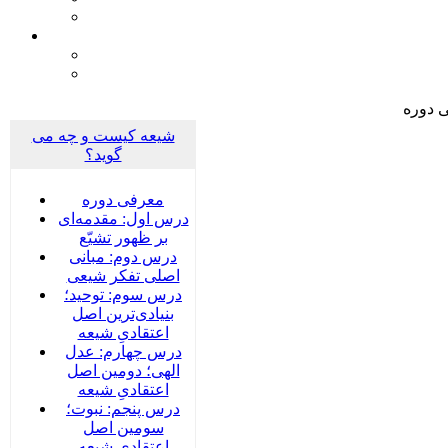
 دوره
شیعه کیست و چه می
گوید؟
معرفی دوره
درس اول: مقدمه‌ای
بر ظهور تشیّع
درس دوم: مبانی
اصلی تفکر شیعی
درس سوم: توحید؛
بنیادی‌‌ترین اصل
اعتقادیِ شیعه
درس چهارم: عدل
الهی؛ دومین اصل
اعتقادیِ شیعه
درس پنجم: نبوت؛
سومین اصل
اعتقادیِ شیعه