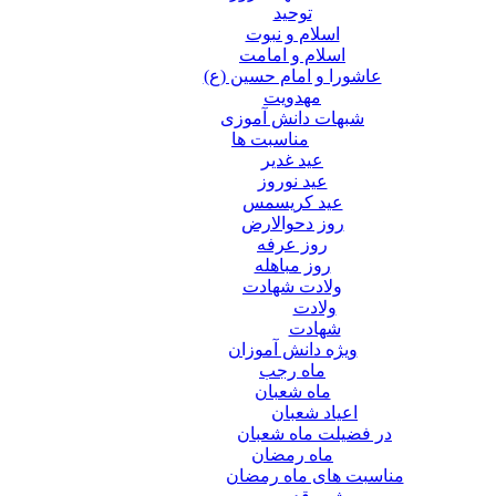
توحید
اسلام و نبوت
اسلام و امامت
عاشورا و امام حسین (ع)
مهدویت
شبهات دانش آموزی
مناسبت ها
عید غدير
عید نوروز
عید کریسمس
روز دحوالارض
روز عرفه
روز مباهله
ولادت شهادت
ولادت
شهادت
ویژه دانش آموزان
ماه رجب
ماه شعبان
اعیاد شعبان
در فضیلت ماه شعبان
ماه رمضان
مناسبت های ماه رمضان