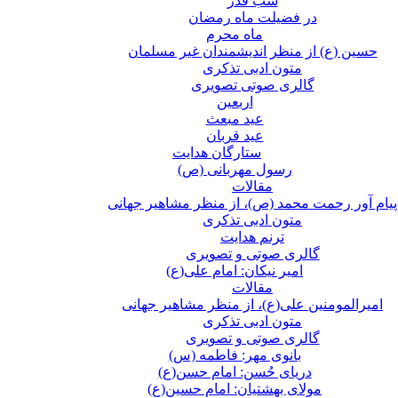
شب قدر
در فضیلت ماه رمضان
ماه محرم
حسین (ع) از منظر اندیشمندان غیر مسلمان
متون ادبی تذکری
گالری صوتی تصویری
اربعین
عید مبعث
عید قربان
ستارگان هدایت
رسول مهربانی (ص)
مقالات
پیام آور رحمت محمد (ص)، از منظر مشاهیر جهانی
متون ادبی تذکری
ترنم هدایت
گالری صوتی و تصویری
امیر نیکان: امام علی(ع)
مقالات
امیرالمومنین علی(ع)، از منظر مشاهیر جهانی
متون ادبی تذکری
گالری صوتی و تصویری
بانوی مهر: فاطمه (س)
دریای حُسن: امام حسن(ع)
مولای بهشتیان: امام حسین(ع)