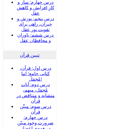
درس چهارم: ساز و
کارِ افزایش و کاهش
عقل
درس پنجم: پوزش و
جبران، راهی برای
تقویت نور عقل
درس ششم: یاوران
و محافظان عقل
تبیین قرآن
درس اول: قرآن،
کتابی جامع؛ اما
مُجمَل!
درس دوم: آیات
مُجمَل، مبهم،
متشابه و متناقض در
قرآن
درس سوم: مبیِّن
قرآن
درس چهارم:
ضرورت وجود مبیّن
در همه‌ی اعصار