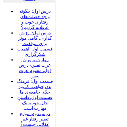
درس اول: چگونه
واجد خصلت‌های
رفتاریِ خوب و
عاقلانه گردیم؟
درس اول: ارزش
گذاری، گامی موثر
برای موفقیت
قسمت اول: اهمیت
شکرگزاری
مهارت پرورش
عزت نفس- درس
اول: مفهوم عزت
نفس
قسمت اول: فرهنگ
عذرخواهی، کمبود
جدّی جامعه‌ی ما
قسمت اول: داشتنِ
حال خوب، یک
مهارت است
درس دوم: موانع
تغییر رفتار غیر
عقلانی چیست؟