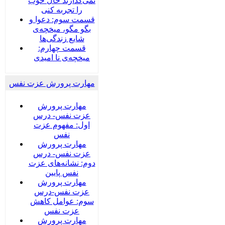
نمی‌گذارند حال خوب
را تجربه کنی
قسمت سوم: دعوا و
بگو مگو، میخچه‌ی
شایع زندگی‌ها
قسمت چهارم:
میخچه‌ی نا امیدی
مهارت پرورش عزت نفس
مهارت پرورش
عزت نفس- درس
اول: مفهوم عزت
نفس
مهارت پرورش
عزت نفس- درس
دوم: نشانه‌های عزت
نفس پایین
مهارت پرورش
عزت نفس-درس
سوم: عوامل کاهش
عزت نفس
مهارت پرورش