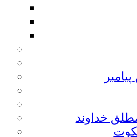
پیامبر
مطلق خداوند
لکوت