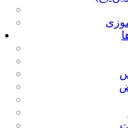
وزی
ا
س
ض
ت