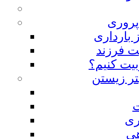
روری
 بارداری
ت فرزند
بیت کنیم؟
تر زیستن
ت
ری
هی