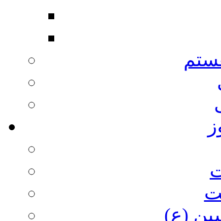
ستم
ز
ت
ت
ین (ع)