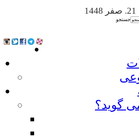
21. صفر 1448
جستجو
ات
عی
ی گوید؟