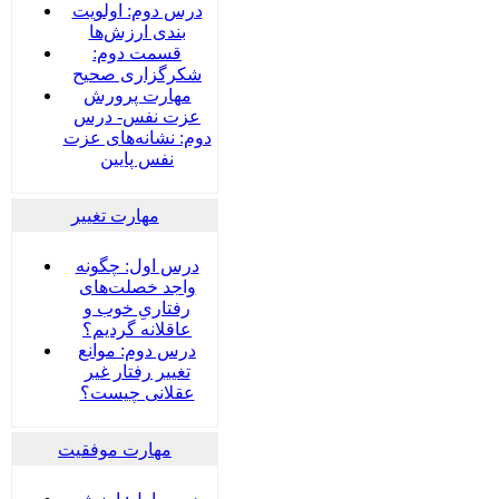
درس دوم: اولویت
بندی ارزش‌ها
قسمت دوم:
شکرگزاری صحیح
مهارت پرورش
عزت نفس- درس
دوم: نشانه‌های عزت
نفس پایین
مهارت تغییر
درس اول: چگونه
واجد خصلت‌های
رفتاریِ خوب و
عاقلانه گردیم؟
درس دوم: موانع
تغییر رفتار غیر
عقلانی چیست؟
مهارت موفقیت