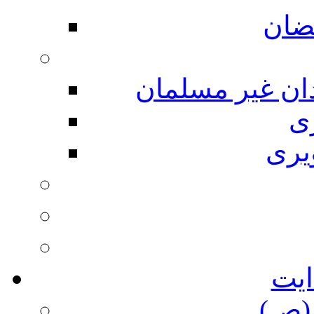
ضان
ان غیر مسلمان
ی
یری
ایت
(ص)