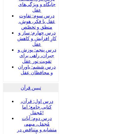
جایگاه و ویژگی‌های
عقل
درس سوم: تفاوت
عقل با فکر، هوش،
منطق و تخصّص
درس چهارم: ساز و
کارِ افزایش و کاهش
عقل
درس پنجم: پوزش و
جبران، راهی برای
تقویت نور عقل
درس ششم: یاوران
و محافظان عقل
تبیین قرآن
درس اول: قرآن،
کتابی جامع؛ اما
مُجمَل!
درس دوم: آیات
مُجمَل، مبهم،
متشابه و متناقض در