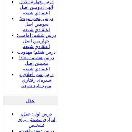
درس چهارم: عدل
الهی؛ دومین اصل
اعتقادیِ شیعه
درس پنجم: نبوت؛
سومین اصل
اعتقادیِ شیعه
درس ششم: امامت؛
چهارمین اصل
اعتقادیِ شیعه
درس هفتم: مهدویت
درس هشتم: معاد؛
پنجمین اصل
اعتقادیِ شیعه
درس نهم: اخلاق و
سیره‌ی رفتاریِ
مورد تایید شیعه
عقل
درس اول: عقل،
ابزاری مطمئن برای
تشخیص
درس دوم: ماهیت،