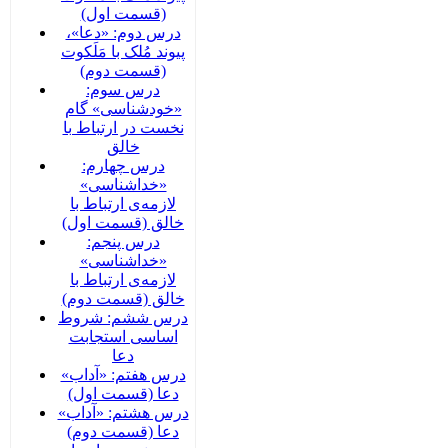
(قسمت اول)
درس دوم: «دعا»،
پیوند مُلک با مَلَکوت
(قسمت دوم)
درس سوم:
«خودشناسی» گام
نخست در ارتباط با
خالق
درس چهارم:
«خداشناسی»
لازمه‌ی ارتباط با
خالق (قسمت اول)
درس پنجم:
«خداشناسی»
لازمه‌ی ارتباط با
خالق (قسمت دوم)
درس ششم: شروط
اساسی استجابت
دعا
درس هفتم: «آداب»
دعا (قسمت اول)
درس هشتم: «آداب»
دعا (قسمت دوم)