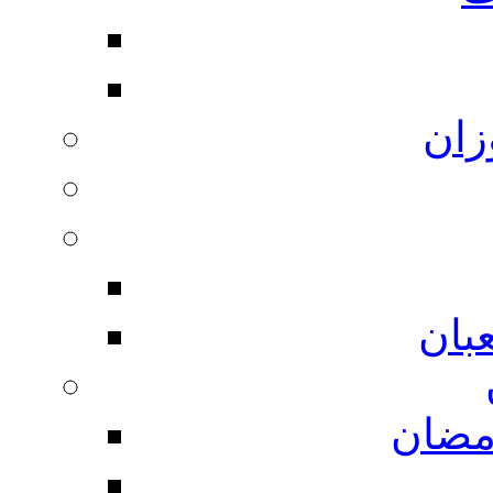
زان
بان
مضان