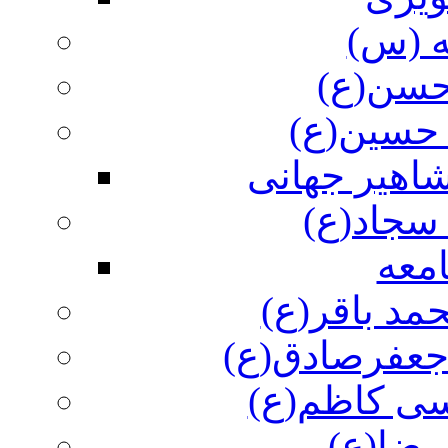
ه (س)
 حسن(ع)
 حسین(ع)
اهیر جهانی
سجاد(ع)
معه
مد باقر(ع)
 جعفرصادق(ع)
سی کاظم(ع)
رضا(ع)