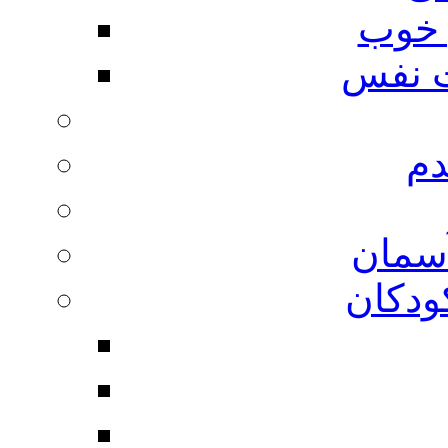
 خوب
 نفس
دم
آسمان
ودکان