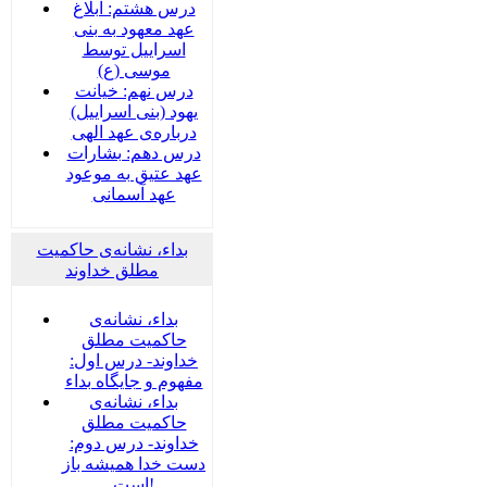
درس هشتم: ابلاغ
عهد معهود به بنی
اسراییل توسط
موسی (ع)
درس نهم: خیانت
یهود (بنی اسراییل)
درباره‌ی عهد الهی
درس دهم: بشارات
عهد عتیق به موعود
عهد آسمانی
بداء، نشانه‌ی حاکمیت
مطلق خداوند
بداء، نشانه‌ی
حاکمیت مطلق
خداوند- درس اول:
مفهوم و جایگاه بداء
بداء، نشانه‌ی
حاکمیت مطلق
خداوند- درس دوم:
دست خدا همیشه باز
است!