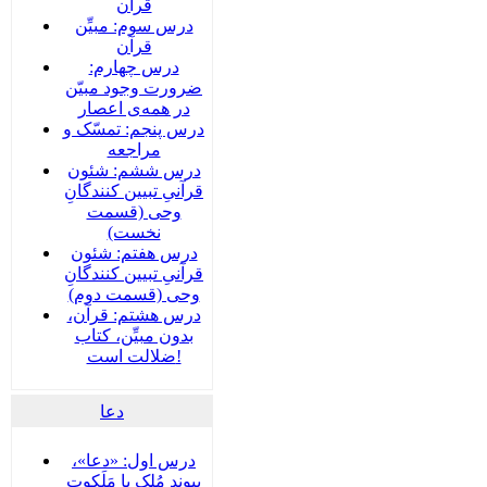
قرآن
درس سوم: مبیِّن
قرآن
درس چهارم:
ضرورت وجود مبیّن
در همه‌ی اعصار
درس پنجم: تمسّک و
مراجعه
درس ششم: شئون
قرآنیِ تبیین کنندگانِ
وحی (قسمت
نخست)
درس هفتم: شئون
قرآنیِ تبیین کنندگانِ
وحی (قسمت دوم)
درس هشتم: قرآن،
بدون مبیِّن، کتاب
ضلالت است!
دعا
درس اول: «دعا»،
پیوند مُلک با مَلَکوت