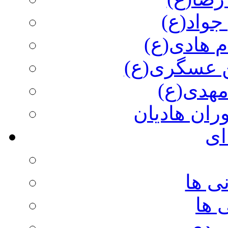
جواد(ع)
م هادی(ع)
 عسگری(ع)
مهدی(ع)
وران هادیان
ای
ی ها
 ها
ویدی