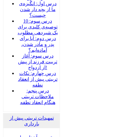
درس اول: انگیزه‌ی
ما از بچه دار شدن
چیست؟
درس سوم: 10
توصیه‌ی کلیدی برای
یک شیردهی مطلوب
درس دوم: آیا برای
پدر و مادر شدن،
آماده‌ایم؟
درس سوم: آغاز
تربیت فرزند از پیش
از ازدواج!
درس چهارم: نکات
تربیتی پیش از انعقاد
نطفه
درس پنجم:
ملاحظات تربیتی
هنگام انعقاد نطفه
تمهیدات تربیتی پیش از
بارداری