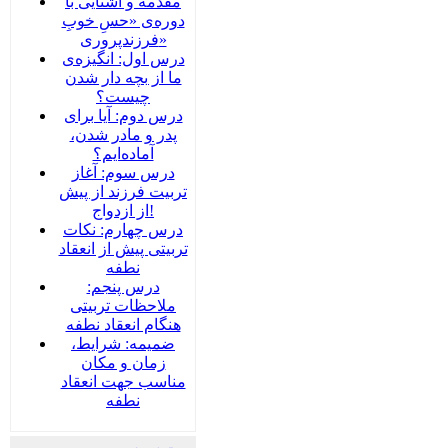
مقدمه و آشنایی با
دوره‌ی «حسِ خوبِ
فرزندپروری»
درس اول: انگیزه‌ی
ما از بچه دار شدن
چیست؟
درس دوم: آیا برای
پدر و مادر شدن،
آماده‌ایم؟
درس سوم: آغاز
تربیت فرزند از پیش
از ازدواج!
درس چهارم: نکات
تربیتی پیش از انعقاد
نطفه
درس پنجم:
ملاحظات تربیتی
هنگام انعقاد نطفه
ضمیمه‌: شرایط،
زمان و مکان
مناسب جهت انعقاد
نطفه