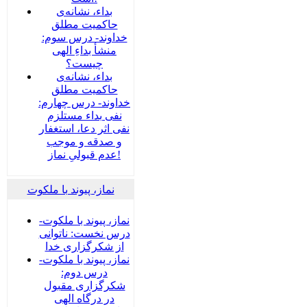
بداء، نشانه‌ی
حاکمیت مطلق
خداوند- درس سوم:
منشأ بداءِ الهی
چیست؟
بداء، نشانه‌ی
حاکمیت مطلق
خداوند- درس چهارم:
نفی بداء مستلزم
نفی اثر دعا، استغفار
و صدقه و موجب
عدم قبولیِ نماز!
نماز، پیوند با ملکوت
نماز، پیوند با ملکوت-
درس نخست: ناتوانی
از شکرگزاری خدا
نماز، پیوند با ملکوت-
درس دوم:
شکرگزاری مقبول
در درگاه الهی