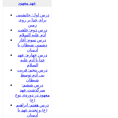
عهد معهود
درس اول: جانشینی
برای خدا بر روی
زمین
درس دوم: خلقت
آدم علیه السلام
درس سوم: آغاز
دشمنی شیطان با
آدمیان
درس چهارم: عهد
خدا با آدم علیه
السلام
درس پنجم: فریب
بنی آدم توسط
شیطان
درس ششم:
سرگذشت عهد
معهود در دوره‌‌ی نوح
(ع)
درس هفتم: ابراهیم
(ع) و تجدید عهد با
آدمیان