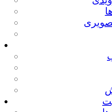
ا
صویری
ش
يت