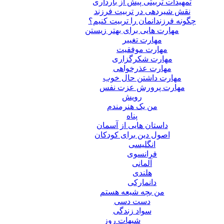
تمهیدات تربیتی پیش از بارداری
نقش شیردهی در تربیت فرزند
چگونه فرزندانمان را تربیت کنیم؟
مهارت هایی برای بهتر زیستن
مهارت تغییر
مهارت موفقیت
مهارت شکرگزاری
مهارت عذرخواهی
مهارت داشتن حال خوب
مهارت پرورش عزت نفس
رویش
من یک هنرمندم
پناه
داستان هایی از آسمان
اصول دین برای کودکان
انگلیسی
فرانسوی
آلمانی
هلندی
دانمارکی
من بچه شیعه هستم
دست دسی
سواد زندگی
شبهات روز