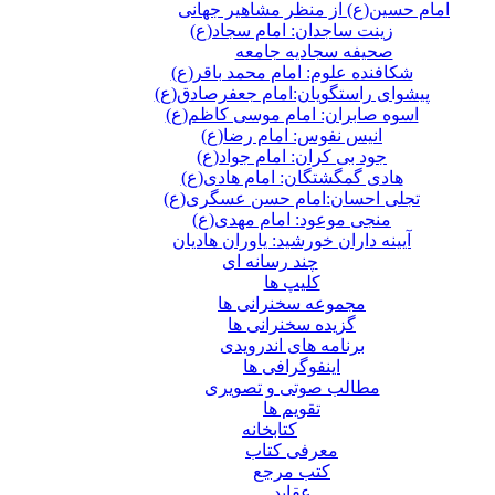
امام حسین(ع) از منظر مشاهیر جهانی
زینت ساجدان: امام سجاد(ع)
صحیفه سجادیه جامعه
شکافنده علوم: امام محمد باقر(ع)
پیشوای راستگویان:امام جعفرصادق(ع)
اسوه صابران: امام موسی کاظم(ع)
انیس نفوس: امام رضا(ع)
جود بی کران: امام جواد(ع)
هادی گمگشتگان: امام هادی(ع)
تجلی احسان:امام حسن عسگری(ع)
منجی موعود: امام مهدی(ع)
آیینه داران خورشید: یاوران هادیان
چند رسانه ای
کلیپ ها
مجموعه سخنرانی ها
گزیده سخنرانی ها
برنامه های اندرویدی
اینفوگرافی ها
مطالب صوتی و تصویری
تقویم ها
كتابخانه
معرفی کتاب
کتب مرجع
عقاید