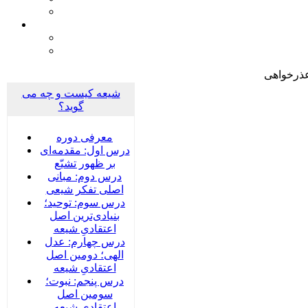
ذرخواهی
شیعه کیست و چه می
گوید؟
معرفی دوره
درس اول: مقدمه‌ای
بر ظهور تشیّع
درس دوم: مبانی
اصلی تفکر شیعی
درس سوم: توحید؛
بنیادی‌‌ترین اصل
اعتقادیِ شیعه
درس چهارم: عدل
الهی؛ دومین اصل
اعتقادیِ شیعه
درس پنجم: نبوت؛
سومین اصل
اعتقادیِ شیعه