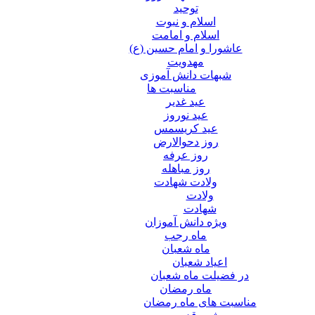
توحید
اسلام و نبوت
اسلام و امامت
عاشورا و امام حسین (ع)
مهدویت
شبهات دانش آموزی
مناسبت ها
عید غدير
عید نوروز
عید کریسمس
روز دحوالارض
روز عرفه
روز مباهله
ولادت شهادت
ولادت
شهادت
ویژه دانش آموزان
ماه رجب
ماه شعبان
اعیاد شعبان
در فضیلت ماه شعبان
ماه رمضان
مناسبت های ماه رمضان