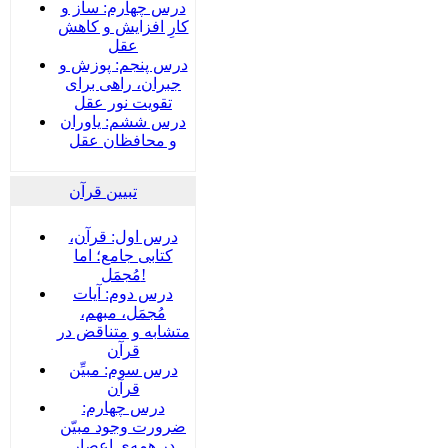
درس چهارم: ساز و
کارِ افزایش و کاهش
عقل
درس پنجم: پوزش و
جبران، راهی برای
تقویت نور عقل
درس ششم: یاوران
و محافظان عقل
تبیین قرآن
درس اول: قرآن،
کتابی جامع؛ اما
مُجمَل!
درس دوم: آیات
مُجمَل، مبهم،
متشابه و متناقض در
قرآن
درس سوم: مبیِّن
قرآن
درس چهارم:
ضرورت وجود مبیّن
در همه‌ی اعصار