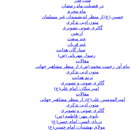
شب قدر
در فضیلت ماه رمضان
ماه محرم
حسین (ع) از منظر اندیشمندان غیر مسلمان
متون ادبی تذکری
گالری صوتی تصویری
اربعین
عید مبعث
عید قربان
ستارگان هدایت
رسول مهربانی (ص)
مقالات
پیام آور رحمت محمد (ص)، از منظر مشاهیر جهانی
متون ادبی تذکری
ترنم هدایت
گالری صوتی و تصویری
امیر نیکان: امام علی(ع)
مقالات
امیرالمومنین علی(ع)، از منظر مشاهیر جهانی
متون ادبی تذکری
گالری صوتی و تصویری
بانوی مهر: فاطمه (س)
دریای حُسن: امام حسن(ع)
مولای بهشتیان: امام حسین(ع)