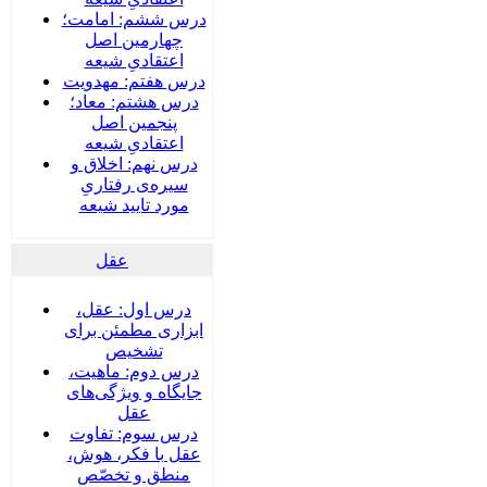
درس ششم: امامت؛
چهارمین اصل
اعتقادیِ شیعه
درس هفتم: مهدویت
درس هشتم: معاد؛
پنجمین اصل
اعتقادیِ شیعه
درس نهم: اخلاق و
سیره‌ی رفتاریِ
مورد تایید شیعه
عقل
درس اول: عقل،
ابزاری مطمئن برای
تشخیص
درس دوم: ماهیت،
جایگاه و ویژگی‌های
عقل
درس سوم: تفاوت
عقل با فکر، هوش،
منطق و تخصّص