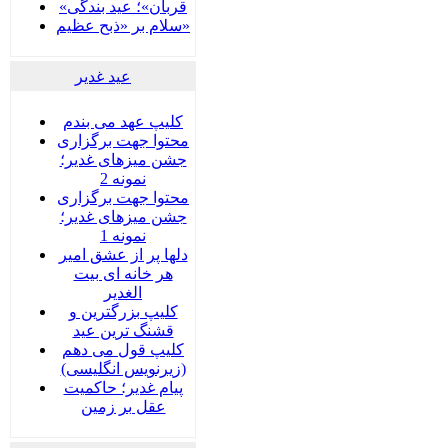
«قربان»؛ عید بندگی
سلام بر «ذبح عظیم»
عید غدير
کلیپ عهد می بندم
محتوا جهت برگزاری
جشن میزهای غدیر؛
نمونه 2
محتوا جهت برگزاری
جشن میزهای غدیر؛
نمونه 1
دلها پر از عشق امیر
هر خانه ای بیت
الغدیر
کلیپ بزرگترین و
قشنگ ترین عید
کلیپ قول می دهم
(زیرنویس انگلیسی)
پیام غدیر؛ حاکمیت
عقل بر زمین