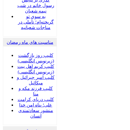
رسول خاتم در شب
نیمه شعبان
به سوی تو
گریخته‌ام؛ تأملی در
مناجات شعبانیه
مناسبت های ماه رمضان
کلیپ روز بازگشت
(زیرنویس انگلیسی)
کلیپ کریم اهل بیت
(زیرنویس انگلیسی)
کلیپ امیر جبرائیل و
میکائیل
کلیپ فرزند مکه و
منا
کلیپ دریای کرامت
علی؛ پناه امن خدا
منشور سعادتمندی
انسان