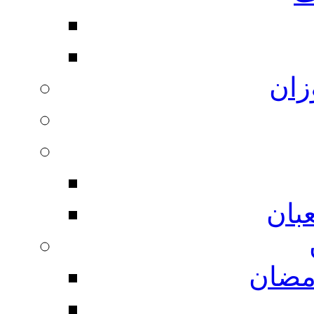
زان
بان
مضان