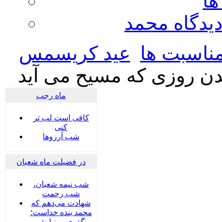
ها
ديدگاه محمد
ناسبت ها
عید کریسمس
دن روزی که مسیح می آید
ماه رجب
کافی است لب تر
کنی
شب آرزوها
در فضیلت ماه شعبان
شب نیمه شعبان،
شب رحمت
شهادت می‌دهم که
محمد بنده خداست؛
گذری بر نیایش