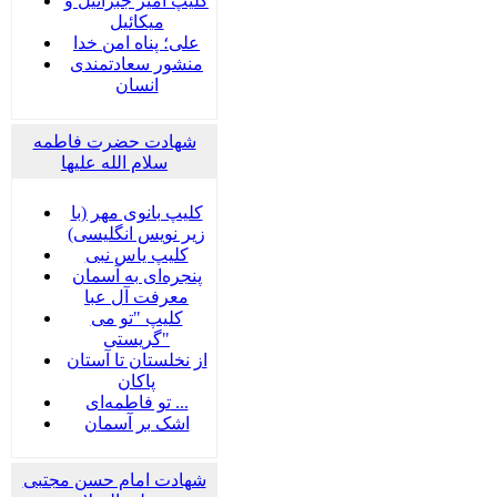
کلیپ امیر جبرائیل و
میکائیل
علی؛ پناه امن خدا
منشور سعادتمندی
انسان
شهادت حضرت فاطمه
سلام الله علیها
کلیپ بانوی مهر (با
زیر نویس انگلیسی)
کلیپ یاس نبی
پنجره‌ای به آسمان
معرفت آل عبا
کلیپ "تو می
گریستی"
از نخلستان تا آستان
پاکان
تو فاطمه‌ای ...
اشک بر آسمان
شهادت امام حسن مجتبی