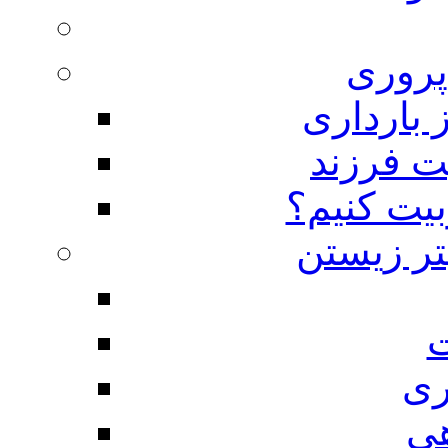
روری
 بارداری
ت فرزند
بیت کنیم؟
تر زیستن
ت
ری
هی