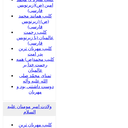
امین (ص)(زیرنویس
فارسی)
کلیپ همانند محمد
(ص) (زیرنویس
فارسی)
کلیپ رحمت
عالمیان (با زیرنویس
فارسی)
کلیپ مهربان ترین
پدر امت
کلیپ محمد(ص) همه
رحمت خدا بر
عالمیان
تمنای محمّد صلی
الله علیه وآله
دوست داشتنی بود و
مهربان
ولادت امیر مومنان علیه
السلام
کلیپ مهربان ترین