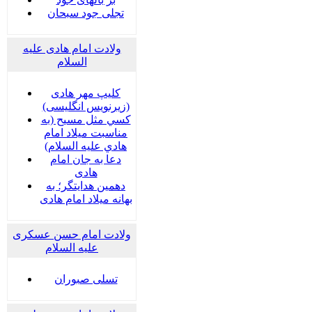
تجلی جود سبحان
ولادت امام هادی علیه
السلام
کلیپ مهر هادی
(زیرنویس انگلیسی)
كسي مثل مسيح (به
مناسبت ميلاد امام
هادي عليه السلام)
دعا به جان امام
هادی
دهمین هدایتگر؛ به
بهانه میلاد امام هادی
ولادت امام حسن عسکری
علیه السلام
تسلی صبوران