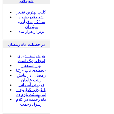
شب قدر
کلیپ بهترین تقدیر
شب قدر، شب
تمسّک به قرآن و
مبیّن آن
برتر از هزار ماه
در فضیلت ماه رمضان
هر خواسته دوری
اینجا نزدیک است
بهار استغفار
لحظه‌ی ناب «ربّنا»
رمضان، در نیایش
زینت عابدان
فرصتی آسمانی
«یا عَلِیُّ یا عَظِیم»،
به بهِشتَت بارَم ده!
ماه رحمت در کلام
رسول رحمت