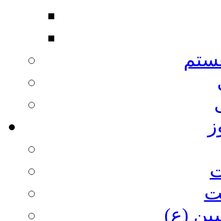
ستم
ز
ت
ت
ین (ع)