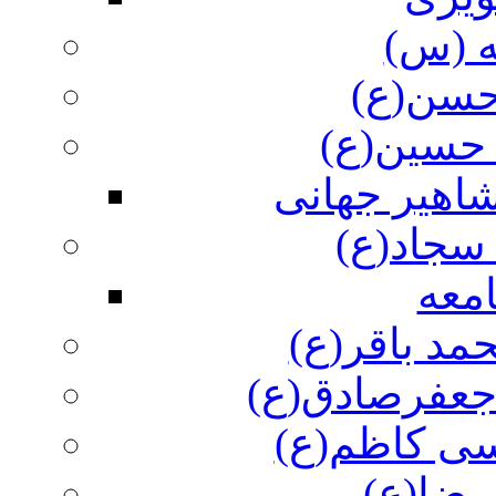
ه (س)
 حسن(ع)
 حسین(ع)
اهیر جهانی
سجاد(ع)
معه
مد باقر(ع)
 جعفرصادق(ع)
سی کاظم(ع)
رضا(ع)