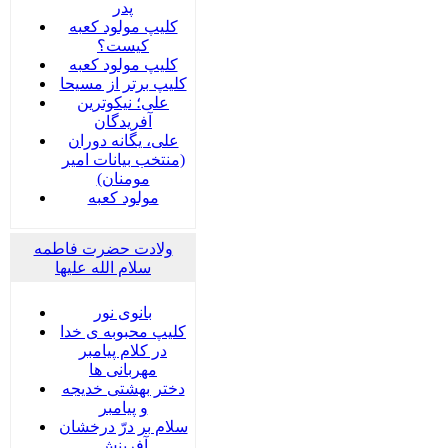
پدر
کلیپ مولود کعبه
کیست؟
کلیپ مولود کعبه
کلیپ برتر از مسیحا
علی؛ نیکوترین
آفریدگان
علی، یگانه دوران
(منتخب بیانات امیر
مومنان)
مولود کعبه
ولادت حضرت فاطمه
سلام الله علیها
بانوی نور
کلیپ محبوبه ی خدا
در کلام پیامبر
مهربانی ها
دختر بهشتی خدیجه
و پیامبر
سلام بر درّ درخشان
آفرینش