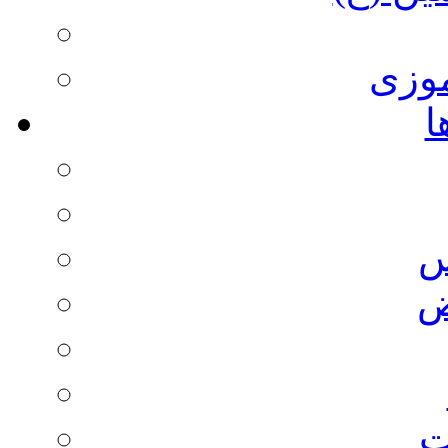
وزی
ا
س
ض
ت