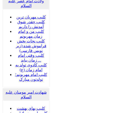
ولادت امام عصر علیه
السلام
کلیپ مهربان ترین
کلیپ چقدر شوق
آمدنش را داریم
کلیپ من و امام
زمان مهربونم
کلیپ نجات بخش
فراموش شده (زیر
نویس فارسی)
کلیپ وقتی امام
زمان بیاید ...
کلیپ کادوی تولد به
امام زمان (ع)
کلیپ امام مهربونم؛
تولدتون مبارک
شهادت امیر مومنان علیه
السلام
کلیپ بهای بهشت