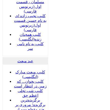
مسلمان - قسمت
اول (زیرنویس
فارسی)
کلیپ نجیب زاده ای
به نام حسین قسمت
اول(زیرنویس
فارسی)
کلیپ همچنان
زنده(انگلیسی)
کلیپ به نام نامی
سر
عید مبعث
کلیپ مبعث مبارک
(انگلیسی)
کلیپ بخوان... که
زمین در انتظار است
کلیپ شب تجلی
اعظم حق
برگزیده‌ترین
برگزیده؛ مروری بر
چند مقطع مهم از