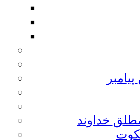
پیامبر
مطلق خداوند
لکوت