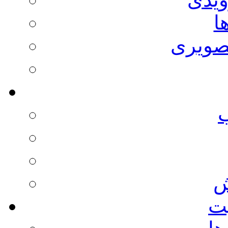
ا
صویری
ش
يت