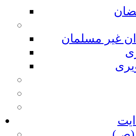
ضان
ان غیر مسلمان
ی
یری
ایت
(ص)