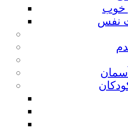
 خوب
 نفس
دم
آسمان
ودکان