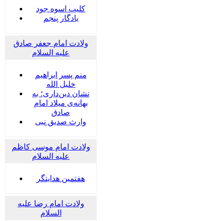
کلیپ اسوه جود
یادگار پنجم
ولادت امام جعفر صادق
علیه السلام
منم پسر ابراهیم
خلیل الله
نشان دین‌داری؛ به
بهانه‌ی میلاد امام
صادق
وارث صدیق نبی
ولادت امام موسی کاظم
علیه السلام
هفتمین هدایتگر
ولادت امام رضا علیه
السلام