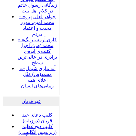
زندگانی رسول خاتم
در کلام اهل بیت
«جواهر لعل نهرو»:
محمد امین، مورد
محبت و اعتماد
مردم
«کارِن آرمسترانگ»:
محمد (ص)، اجرا
کننده‌ی ایده‌ی
برادری در عالی‌ترین
سطح
«آنه ماری شیمل»:
محمد(ص) مَثَل
اعلای همه
زیبایی‌های انسان
عید قربان
کلیپ دعای عید
قربان (دوزبانه)
کلیپ ذبح عظیم
(زیرنویس انگلیسی)