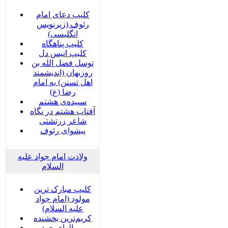
کلیپ دعای امام
رئوف (زیرنویس
انگلیسی)
کلیپ پناهگاه
کلیپ انیس دل
توسل فضل الله بن
روزبهان (اندیشمند
اهل تسنن) به امام
رضا (ع)
سپیده‌ی هشتم
آفتاب هشتم در نگاه
شاعر زرتشتی
پیشوای رئوف
ولادت امام جواد علیه
السلام
کلیپ مبارک ترین
مولود (امام جواد
علیه السلام)
کریم‌ترین بخشنده
بر بالهای جود