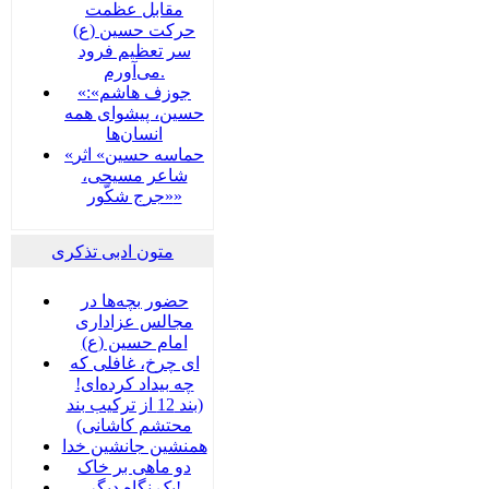
مقابل عظمت
حرکت حسین (ع)
سر تعظیم فرود
می‌آورم.
«جوزف هاشم»:
حسین، پیشوای همه
انسان‌ها
«حماسه حسین» اثر
شاعر مسیحی،
«جرج شکّور»
متون ادبی تذکری
حضور بچه‌‌‌ها در
مجالس عزاداری
امام حسین (ع)
ای چرخ، غافلی که
چه بیداد کرده‌ای!
(بند 12 از ترکیب بند
محتشم کاشانی)
همنشین جانشین خدا
دو ماهی بر خاک
یک نگاه دیگر!