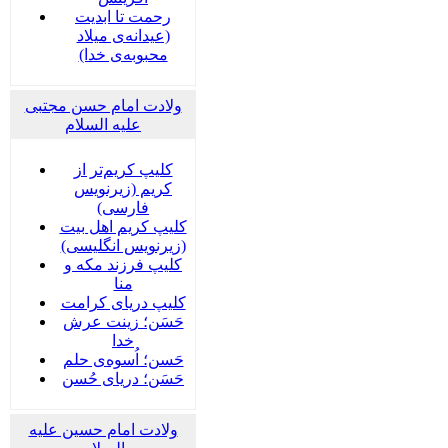
رحمت تا ابدیت
(عیدانه‌ی میلاد
محبوبه‌ی خدا)
ولادت امام حسن مجتبی
علیه السلام
کلیپ کریم‌تر از
کریم (زیرنویس
فارسی)
کلیپ کریم اهل بیت
(زیرنویس انگلیسی)
کلیپ فرزند مکه و
منا
کلیپ دریای کرامت
حَسَن؛ زینت عرش
خدا
حَسن؛ اُسوه‌ی حلم
حَسَن؛ دریای حُسن
ولادت امام حسین علیه