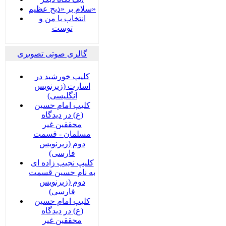
سلام بر «ذبح عظیم»
انتخاب با من و
توست
گالری صوتی تصویری
کلیپ خورشید در
اسارت (زیرنویس
انگلیسی)
کلیپ امام حسین
(ع) در دیدگاه
محققین غیر
مسلمان - قسمت
دوم (زیرنویس
فارسی)
کلیپ نجیب زاده ای
به نام حسین قسمت
دوم (زیرنویس
فارسی)
کلیپ امام حسین
(ع) در دیدگاه
محققین غیر