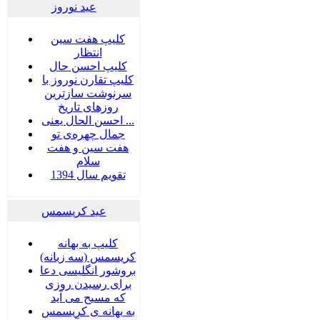
عید نوروز
کلیپ هفت سین
انتظار
کلیپ احسن حال
کلیپ تقارن نوروز با
سرنوشت سازترین
روزهای تاریخ
احسن الحال یعنی ...
جمال چهره‌ی تو
هفت سين و هفت
سلام
تقویم سال 1394
عید کریسمس
کلیپ به بهانه
کریسمس (سه زبانه)
بروشور انگلیسی دعا
برای رسیدن روزی
که مسیح می آید
به بهانه ی کریسمس