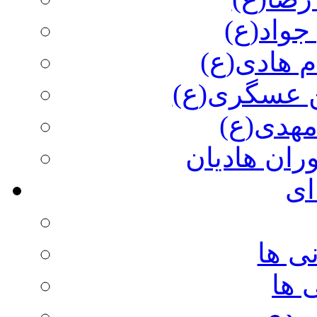
جواد(ع)
م هادی(ع)
 عسگری(ع)
مهدی(ع)
وران هادیان
ای
ی ها
 ها
ویدی