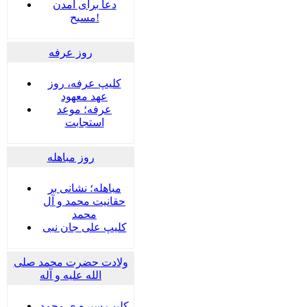
دعا برای آمدن
مسیح!
روز عرفه
کلیپ عرفه، روز
عهد معهود
عرفه؛ موعد
استجابت
روز مباهله
مباهله؛ نشانی بر
حقانیت محمد و آل
محمد
کلیپ علی جان نبی
ولادت حضرت محمد صلی
الله علیه و آله
کلیپ سیره ی محمد