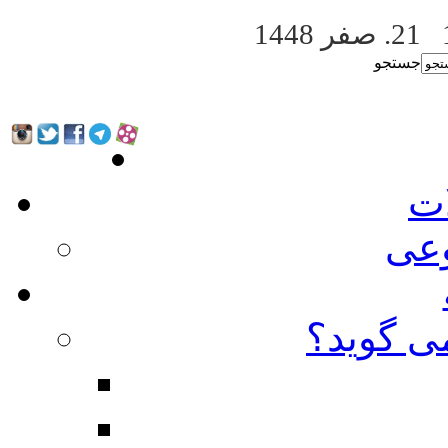
21. صفر 1448
جستجو
ات
عی
ی گوید؟