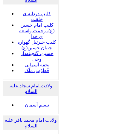
السلام
کلیپ دردانه ی
خلقت
کلیپ امام حسین
(ع)، رحمت واسعه
ی خدا
کلیپ جبرئیل گهواره
جنبان حسین(ع)
حسین، گنجینه‌دار
وحی
تحفه آسمانی
فُطرُسِ مَلَک
ولادت امام سجاد علیه
السلام
تبسم آسمان
ولادت امام محمد باقر علیه
السلام