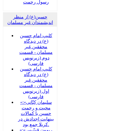
رسول رحمت
حسین(ع) از منظر
اندیشمندان غیر مسلمان
کلیپ امام حسین
(ع) در دیدگاه
محققین غیر
مسلمان - قسمت
دوم (زیرنویس
فارسی)
کلیپ امام حسین
(ع) در دیدگاه
محققین غیر
مسلمان - قسمت
اول (زیرنویس
فارسی)
«سلیمان کِتّانی»:
محبت و رحمت
حسین با کمالات
بینهایت اجدادش در
کربلا جمع بود.
«ریمون قسّیس»: