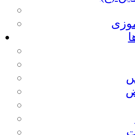
وزی
ا
س
ض
ت