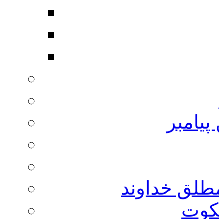
پیامبر
مطلق خداوند
لکوت