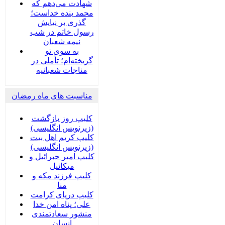
شهادت می‌دهم که
محمد بنده خداست؛
گذری بر نیایش
رسول خاتم در شب
نیمه شعبان
به سوی تو
گریخته‌ام؛ تأملی در
مناجات شعبانیه
مناسبت های ماه رمضان
کلیپ روز بازگشت
(زیرنویس انگلیسی)
کلیپ کریم اهل بیت
(زیرنویس انگلیسی)
کلیپ امیر جبرائیل و
میکائیل
کلیپ فرزند مکه و
منا
کلیپ دریای کرامت
علی؛ پناه امن خدا
منشور سعادتمندی
انسان