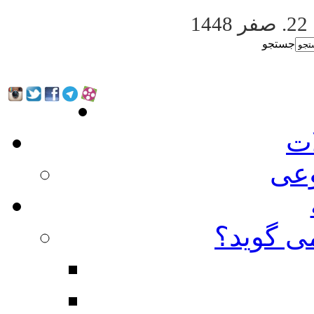
22. صفر 1448
جستجو
ات
عی
ی گوید؟