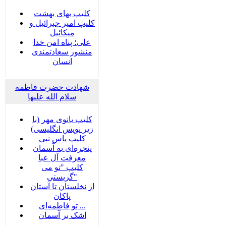
کلیپ بهای بهشت
کلیپ امیر جبرائیل و
میکائیل
علی؛ پناه امن خدا
منشور سعادتمندی
انسان
شهادت حضرت فاطمه
سلام الله علیها
کلیپ بانوی مهر (با
زیر نویس انگلیسی)
کلیپ یاس نبی
پنجره‌ای به آسمان
معرفت آل عبا
کلیپ "تو می
گریستی"
از نخلستان تا آستان
پاکان
تو فاطمه‌ای ...
اشک بر آسمان