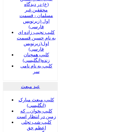
(ع) در دیدگاه
محققین غیر
مسلمان - قسمت
اول (زیرنویس
فارسی)
کلیپ نجیب زاده ای
به نام حسین قسمت
اول(زیرنویس
فارسی)
کلیپ همچنان
زنده(انگلیسی)
کلیپ به نام نامی
سر
عید مبعث
کلیپ مبعث مبارک
(انگلیسی)
کلیپ بخوان... که
زمین در انتظار است
کلیپ شب تجلی
اعظم حق