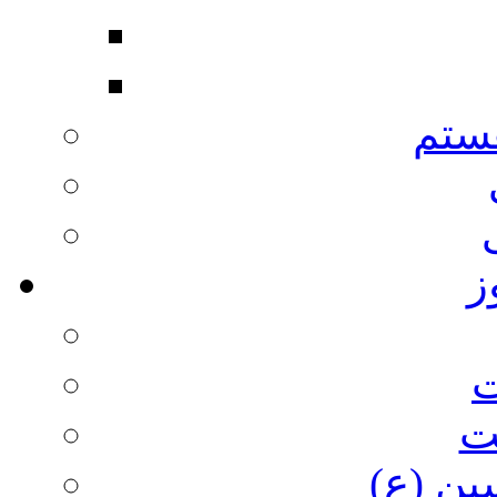
ستم
ز
ت
ت
ین (ع)