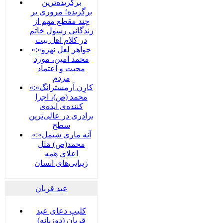
برگزیده‌ترین
برگزیده؛ مروری بر
چند مقطع مهم از
زندگانی رسول خاتم
در کلام اهل بیت
«جواهر لعل نهرو»:
محمد امین، مورد
محبت و اعتماد
مردم
«کارِن آرمسترانگ»:
محمد (ص)، اجرا
کننده‌ی ایده‌ی
برادری در عالی‌ترین
سطح
«آنه ماری شیمل»:
محمد(ص) مَثَل
اعلای همه
زیبایی‌های انسان
عید قربان
کلیپ دعای عید
قربان (دوزبانه)