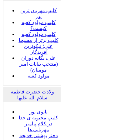
کلیپ مهربان ترین
پدر
کلیپ مولود کعبه
کیست؟
کلیپ مولود کعبه
کلیپ برتر از مسیحا
علی؛ نیکوترین
آفریدگان
علی، یگانه دوران
(منتخب بیانات امیر
مومنان)
مولود کعبه
ولادت حضرت فاطمه
سلام الله علیها
بانوی نور
کلیپ محبوبه ی خدا
در کلام پیامبر
مهربانی ها
دختر بهشتی خدیجه