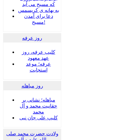
که مسیح می آید
به بهانه ی کریسمس
دعا برای آمدن
مسیح!
روز عرفه
کلیپ عرفه، روز
عهد معهود
عرفه؛ موعد
استجابت
روز مباهله
مباهله؛ نشانی بر
حقانیت محمد و آل
محمد
کلیپ علی جان نبی
ولادت حضرت محمد صلی
الله علیه و آله