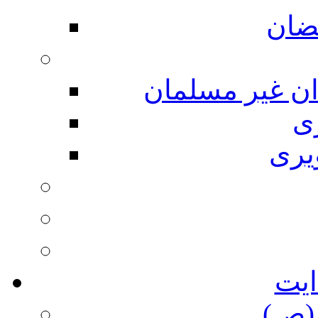
ضان
ان غیر مسلمان
ی
یری
ایت
(ص)