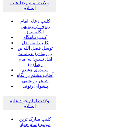
ولادت امام رضا علیه
السلام
کلیپ دعای امام
رئوف (زیرنویس
انگلیسی)
کلیپ پناهگاه
کلیپ انیس دل
توسل فضل الله بن
روزبهان (اندیشمند
اهل تسنن) به امام
رضا (ع)
سپیده‌ی هشتم
آفتاب هشتم در نگاه
شاعر زرتشتی
پیشوای رئوف
ولادت امام جواد علیه
السلام
کلیپ مبارک ترین
مولود (امام جواد