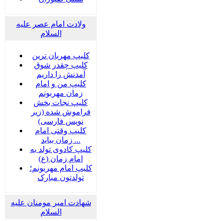
ولادت امام عصر علیه
السلام
کلیپ مهربان ترین
کلیپ چقدر شوق
آمدنش را داریم
کلیپ من و امام
زمان مهربونم
کلیپ نجات بخش
فراموش شده (زیر
نویس فارسی)
کلیپ وقتی امام
زمان بیاید ...
کلیپ کادوی تولد به
امام زمان (ع)
کلیپ امام مهربونم؛
تولدتون مبارک
شهادت امیر مومنان علیه
السلام