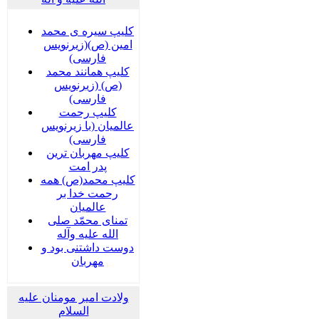
کلیپ سیره ی محمد
امین (ص)(زیرنویس
فارسی)
کلیپ همانند محمد
(ص) (زیرنویس
فارسی)
کلیپ رحمت
عالمیان (با زیرنویس
فارسی)
کلیپ مهربان ترین
پدر امت
کلیپ محمد(ص) همه
رحمت خدا بر
عالمیان
تمنای محمّد صلی
الله علیه وآله
دوست داشتنی بود و
مهربان
ولادت امیر مومنان علیه
السلام