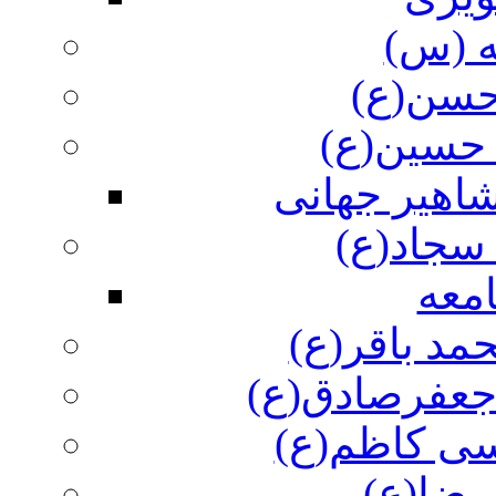
ه (س)
 حسن(ع)
 حسین(ع)
اهیر جهانی
سجاد(ع)
معه
مد باقر(ع)
 جعفرصادق(ع)
سی کاظم(ع)
رضا(ع)