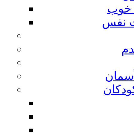
 خوب
 نفس
دم
آسمان
ودکان