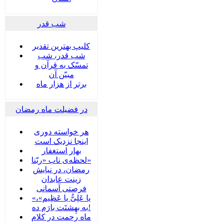
شب قدر
کلیپ بهترین تقدیر
شب قدر، شب
تمسّک به قرآن و
مبیّن آن
برتر از هزار ماه
در فضیلت ماه رمضان
هر خواسته دوری
اینجا نزدیک است
بهار استغفار
لحظه‌ی ناب «ربّنا»
رمضان، در نیایش
زینت عابدان
فرصتی آسمانی
«یا عَلِیُّ یا عَظِیم»،
به بهِشتَت بارَم ده!
ماه رحمت در کلام