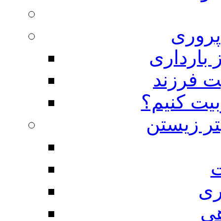
روری
 بارداری
ت فرزند
بیت کنیم؟
تر زیستن
ت
ری
هی