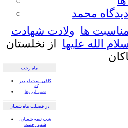
ها
ديدگاه محمد
ناسبت ها
ولادت شهادت
م الله علیها
از نخلستان
اکان
ماه رجب
کافی است لب تر
کنی
شب آرزوها
در فضیلت ماه شعبان
شب نیمه شعبان،
شب رحمت