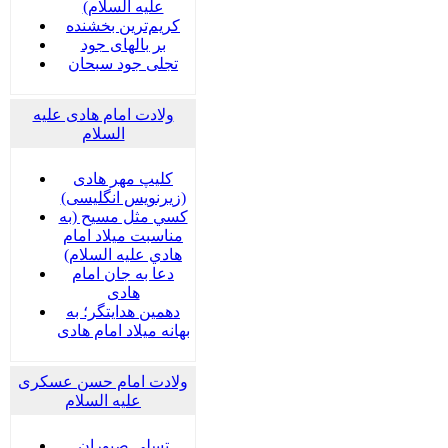
علیه السلام)
کریم‌ترین بخشنده
بر بالهای جود
تجلی جود سبحان
ولادت امام هادی علیه
السلام
کلیپ مهر هادی
(زیرنویس انگلیسی)
كسي مثل مسيح (به
مناسبت ميلاد امام
هادي عليه السلام)
دعا به جان امام
هادی
دهمین هدایتگر؛ به
بهانه میلاد امام هادی
ولادت امام حسن عسکری
علیه السلام
تسلی صبوران