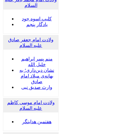
السلام
کلیپ اسوه جود
یادگار پنجم
ولادت امام جعفر صادق
علیه السلام
منم پسر ابراهیم
خلیل الله
نشان دین‌داری؛ به
بهانه‌ی میلاد امام
صادق
وارث صدیق نبی
ولادت امام موسی کاظم
علیه السلام
هفتمین هدایتگر