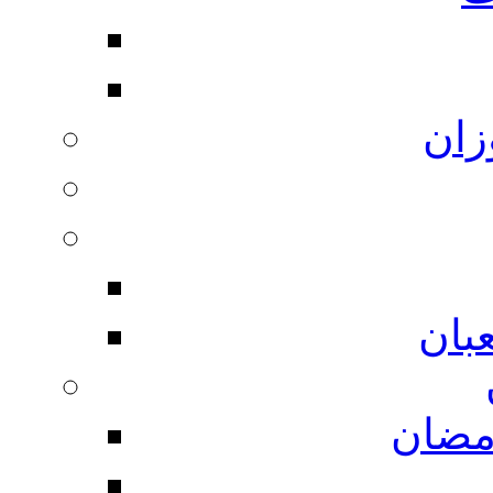
زان
بان
مضان