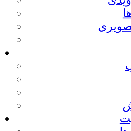
ا
صویری
ش
يت