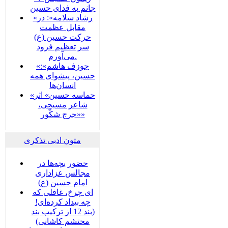
جانم به فدای حسین
«رشاد سلامه»: در
مقابل عظمت
حرکت حسین (ع)
سر تعظیم فرود
می‌آورم.
«جوزف هاشم»:
حسین، پیشوای همه
انسان‌ها
«حماسه حسین» اثر
شاعر مسیحی،
«جرج شکّور»
متون ادبی تذکری
حضور بچه‌‌‌ها در
مجالس عزاداری
امام حسین (ع)
ای چرخ، غافلی که
چه بیداد کرده‌ای!
(بند 12 از ترکیب بند
محتشم کاشانی)