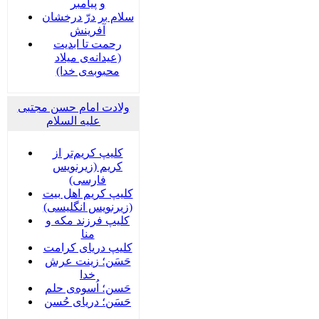
و پیامبر
سلام بر درّ درخشان
آفرینش
رحمت تا ابدیت
(عیدانه‌ی میلاد
محبوبه‌ی خدا)
ولادت امام حسن مجتبی
علیه السلام
کلیپ کریم‌تر از
کریم (زیرنویس
فارسی)
کلیپ کریم اهل بیت
(زیرنویس انگلیسی)
کلیپ فرزند مکه و
منا
کلیپ دریای کرامت
حَسَن؛ زینت عرش
خدا
حَسن؛ اُسوه‌ی حلم
حَسَن؛ دریای حُسن