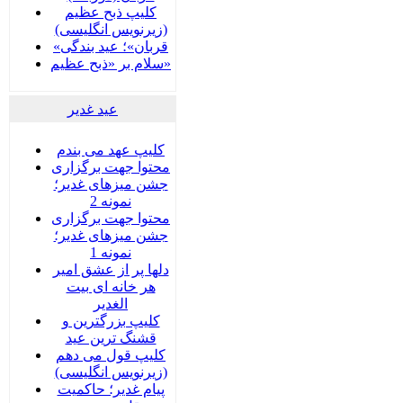
کلیپ ذبح عظیم
(زیرنویس انگلیسی)
«قربان»؛ عید بندگی
سلام بر «ذبح عظیم»
عید غدير
کلیپ عهد می بندم
محتوا جهت برگزاری
جشن میزهای غدیر؛
نمونه 2
محتوا جهت برگزاری
جشن میزهای غدیر؛
نمونه 1
دلها پر از عشق امیر
هر خانه ای بیت
الغدیر
کلیپ بزرگترین و
قشنگ ترین عید
کلیپ قول می دهم
(زیرنویس انگلیسی)
پیام غدیر؛ حاکمیت