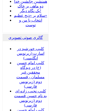
همنشین جانشین خدا
دو ماهی بر خاک
یک نگاه دیگر!
سلام بر «ذبح عظیم»
انتخاب با من و
توست
گالری صوتی تصویری
کلیپ خورشید در
اسارت (زیرنویس
انگلیسی)
کلیپ امام حسین
(ع) در دیدگاه
محققین غیر
مسلمان - قسمت
دوم (زیرنویس
فارسی)
کلیپ نجیب زاده ای
به نام حسین قسمت
دوم (زیرنویس
فارسی)
کلیپ امام حسین