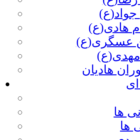
جواد(ع)
م هادی(ع)
 عسگری(ع)
مهدی(ع)
وران هادیان
ای
ی ها
 ها
ویدی