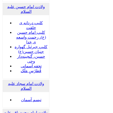
ولادت امام حسین علیه
السلام
کلیپ دردانه ی
خلقت
کلیپ امام حسین
(ع)، رحمت واسعه
ی خدا
کلیپ جبرئیل گهواره
جنبان حسین(ع)
حسین، گنجینه‌دار
وحی
تحفه آسمانی
فُطرُسِ مَلَک
ولادت امام سجاد علیه
السلام
تبسم آسمان
ولادت امام محمد باقر علیه