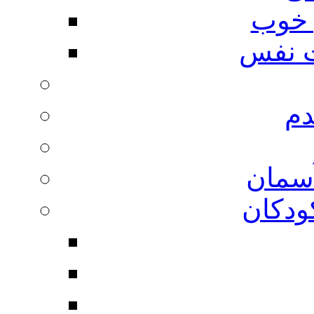
 خوب
 نفس
دم
آسمان
ودکان