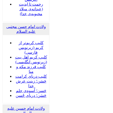
رحمت تا ابدیت
(عیدانه‌ی میلاد
محبوبه‌ی خدا)
ولادت امام حسن مجتبی
علیه السلام
کلیپ کریم‌تر از
کریم (زیرنویس
فارسی)
کلیپ کریم اهل بیت
(زیرنویس انگلیسی)
کلیپ فرزند مکه و
منا
کلیپ دریای کرامت
حَسَن؛ زینت عرش
خدا
حَسن؛ اُسوه‌ی حلم
حَسَن؛ دریای حُسن
ولادت امام حسین علیه