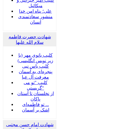
کلیپ امیر جبرائیل و
میکائیل
علی؛ پناه امن خدا
منشور سعادتمندی
انسان
شهادت حضرت فاطمه
سلام الله علیها
کلیپ بانوی مهر (با
زیر نویس انگلیسی)
کلیپ یاس نبی
پنجره‌ای به آسمان
معرفت آل عبا
کلیپ "تو می
گریستی"
از نخلستان تا آستان
پاکان
تو فاطمه‌ای ...
اشک بر آسمان
شهادت امام حسن مجتبی