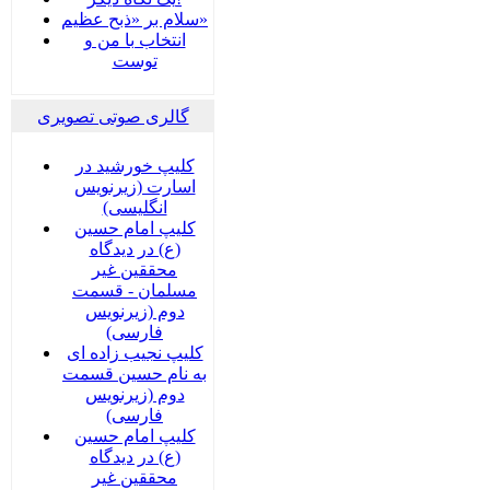
سلام بر «ذبح عظیم»
انتخاب با من و
توست
گالری صوتی تصویری
کلیپ خورشید در
اسارت (زیرنویس
انگلیسی)
کلیپ امام حسین
(ع) در دیدگاه
محققین غیر
مسلمان - قسمت
دوم (زیرنویس
فارسی)
کلیپ نجیب زاده ای
به نام حسین قسمت
دوم (زیرنویس
فارسی)
کلیپ امام حسین
(ع) در دیدگاه
محققین غیر