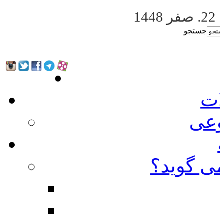
22. صفر 1448
جستجو
ات
عی
ی گوید؟