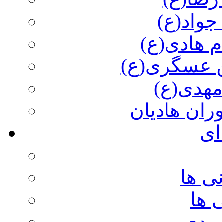
جواد(ع)
م هادی(ع)
 عسگری(ع)
مهدی(ع)
وران هادیان
ای
ی ها
 ها
ویدی