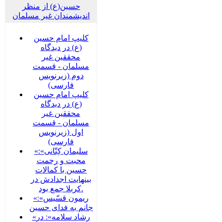
حسین(ع) از منظر
اندیشمندان غیر مسلمان
کلیپ امام حسین
(ع) در دیدگاه
محققین غیر
مسلمان - قسمت
دوم (زیرنویس
فارسی)
کلیپ امام حسین
(ع) در دیدگاه
محققین غیر
مسلمان - قسمت
اول (زیرنویس
فارسی)
«سلیمان کِتّانی»:
محبت و رحمت
حسین با کمالات
بینهایت اجدادش در
کربلا جمع بود.
«ریمون قسّیس»:
جانم به فدای حسین
«رشاد سلامه»: در