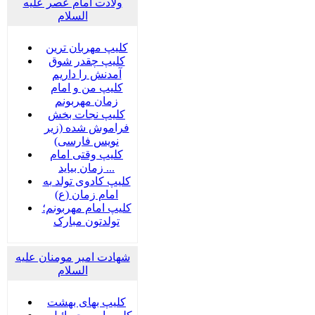
ولادت امام عصر علیه
السلام
کلیپ مهربان ترین
کلیپ چقدر شوق
آمدنش را داریم
کلیپ من و امام
زمان مهربونم
کلیپ نجات بخش
فراموش شده (زیر
نویس فارسی)
کلیپ وقتی امام
زمان بیاید ...
کلیپ کادوی تولد به
امام زمان (ع)
کلیپ امام مهربونم؛
تولدتون مبارک
شهادت امیر مومنان علیه
السلام
کلیپ بهای بهشت