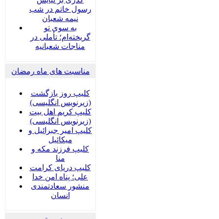
رسول خاتم در شب
نیمه شعبان
به سوی تو
گریخته‌ام؛ تأملی در
مناجات شعبانیه
مناسبت های ماه رمضان
کلیپ روز بازگشت
(زیرنویس انگلیسی)
کلیپ کریم اهل بیت
(زیرنویس انگلیسی)
کلیپ امیر جبرائیل و
میکائیل
کلیپ فرزند مکه و
منا
کلیپ دریای کرامت
علی؛ پناه امن خدا
منشور سعادتمندی
انسان