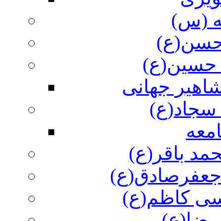
ه (س)
 حسن(ع)
 حسین(ع)
اهیر جهانی
سجاد(ع)
معه
مد باقر(ع)
 جعفرصادق(ع)
سی کاظم(ع)
رضا(ع)