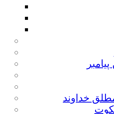
پیامبر
مطلق خداوند
لکوت