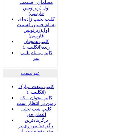
مسلمان - قسمت
اول (زیرنویس
فارسی)
کلیپ نجیب زاده ای
به نام حسین قسمت
اول(زیرنویس
فارسی)
کلیپ همچنان
زنده(انگلیسی)
کلیپ به نام نامی
سر
عید مبعث
کلیپ مبعث مبارک
(انگلیسی)
کلیپ بخوان... که
زمین در انتظار است
کلیپ شب تجلی
اعظم حق
برگزیده‌ترین
برگزیده؛ مروری بر
چند مقطع مهم از