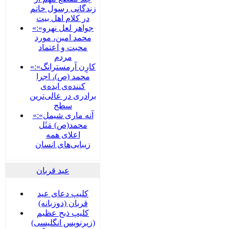
زندگانی رسول خاتم
در کلام اهل بیت
«جواهر لعل نهرو»:
محمد امین، مورد
محبت و اعتماد
مردم
«کارِن آرمسترانگ»:
محمد (ص)، اجرا
کننده‌ی ایده‌ی
برادری در عالی‌ترین
سطح
«آنه ماری شیمل»:
محمد(ص) مَثَل
اعلای همه
زیبایی‌های انسان
عید قربان
کلیپ دعای عید
قربان (دوزبانه)
کلیپ ذبح عظیم
(زیرنویس انگلیسی)