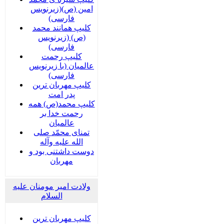
امین (ص)(زیرنویس
فارسی)
کلیپ همانند محمد
(ص) (زیرنویس
فارسی)
کلیپ رحمت
عالمیان (با زیرنویس
فارسی)
کلیپ مهربان ترین
پدر امت
کلیپ محمد(ص) همه
رحمت خدا بر
عالمیان
تمنای محمّد صلی
الله علیه وآله
دوست داشتنی بود و
مهربان
ولادت امیر مومنان علیه
السلام
کلیپ مهربان ترین