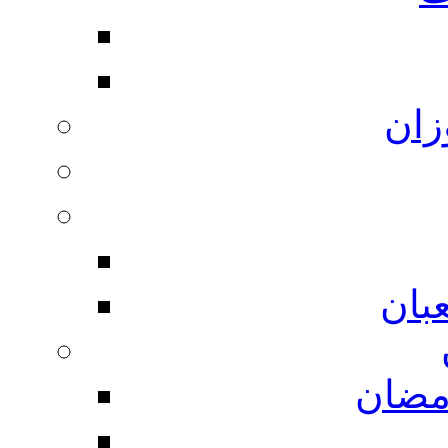
زان
بان
مضان