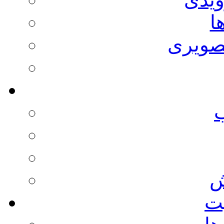
ا
صویری
ش
يت