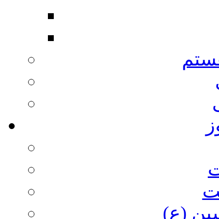
ستم
ز
ت
ت
ین (ع)