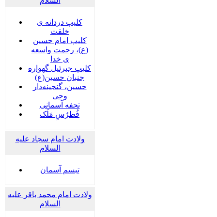
السلام
کلیپ دردانه ی
خلقت
کلیپ امام حسین
(ع)، رحمت واسعه
ی خدا
کلیپ جبرئیل گهواره
جنبان حسین(ع)
حسین، گنجینه‌دار
وحی
تحفه آسمانی
فُطرُسِ مَلَک
ولادت امام سجاد علیه
السلام
تبسم آسمان
ولادت امام محمد باقر علیه
السلام