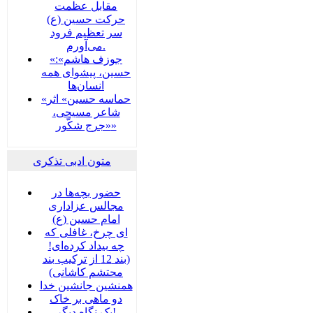
مقابل عظمت
حرکت حسین (ع)
سر تعظیم فرود
می‌آورم.
«جوزف هاشم»:
حسین، پیشوای همه
انسان‌ها
«حماسه حسین» اثر
شاعر مسیحی،
«جرج شکّور»
متون ادبی تذکری
حضور بچه‌‌‌ها در
مجالس عزاداری
امام حسین (ع)
ای چرخ، غافلی که
چه بیداد کرده‌ای!
(بند 12 از ترکیب بند
محتشم کاشانی)
همنشین جانشین خدا
دو ماهی بر خاک
یک نگاه دیگر!