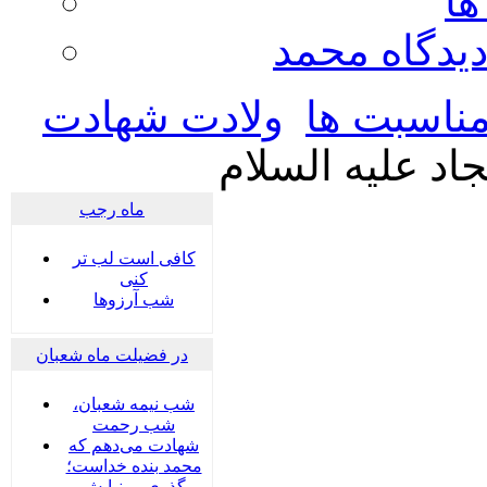
ها
ديدگاه محمد
ناسبت ها
ولادت شهادت
اد علیه السلام
ماه رجب
کافی است لب تر
کنی
شب آرزوها
در فضیلت ماه شعبان
شب نیمه شعبان،
شب رحمت
شهادت می‌دهم که
محمد بنده خداست؛
گذری بر نیایش