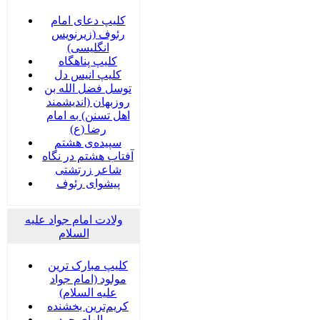
کلیپ دعای امام
رئوف (زیرنویس
انگلیسی)
کلیپ پناهگاه
کلیپ انیس دل
توسل فضل الله بن
روزبهان (اندیشمند
اهل تسنن) به امام
رضا (ع)
سپیده‌ی هشتم
آفتاب هشتم در نگاه
شاعر زرتشتی
پیشوای رئوف
ولادت امام جواد علیه
السلام
کلیپ مبارک ترین
مولود (امام جواد
علیه السلام)
کریم‌ترین بخشنده
بر بالهای جود