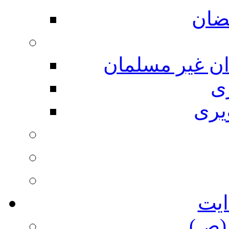
ضان
ان غیر مسلمان
ی
یری
ایت
(ص)