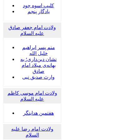
کلیپ اسوه جود
یادگار پنجم
ولادت امام جعفر صادق
علیه السلام
منم پسر ابراهیم
خلیل الله
نشان دین‌داری؛ به
بهانه‌ی میلاد امام
صادق
وارث صدیق نبی
ولادت امام موسی کاظم
علیه السلام
هفتمین هدایتگر
ولادت امام رضا علیه
السلام