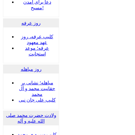
دعا برای آمدن
مسیح!
روز عرفه
کلیپ عرفه، روز
عهد معهود
عرفه؛ موعد
استجابت
روز مباهله
مباهله؛ نشانی بر
حقانیت محمد و آل
محمد
کلیپ علی جان نبی
ولادت حضرت محمد صلی
الله علیه و آله
کلیپ سیره ی محمد