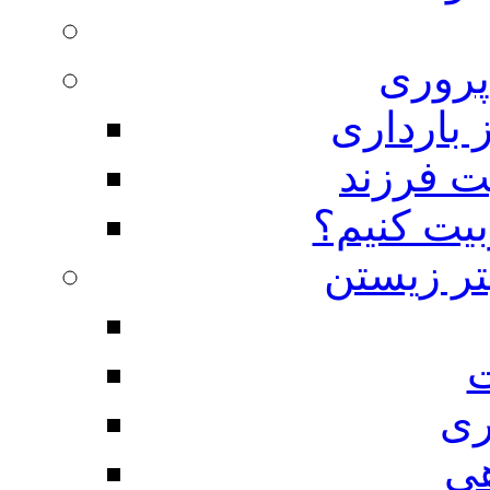
روری
 بارداری
ت فرزند
بیت کنیم؟
تر زیستن
ت
ری
هی