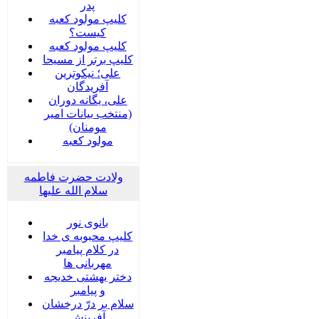
پدر
کلیپ مولود کعبه
کیست؟
کلیپ مولود کعبه
کلیپ برتر از مسیحا
علی؛ نیکوترین
آفریدگان
علی، یگانه دوران
(منتخب بیانات امیر
مومنان)
مولود کعبه
ولادت حضرت فاطمه
سلام الله علیها
بانوی نور
کلیپ محبوبه ی خدا
در کلام پیامبر
مهربانی ها
دختر بهشتی خدیجه
و پیامبر
سلام بر درّ درخشان
آفرینش