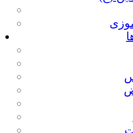
وزی
ا
س
ض
ت