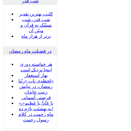
شب قدر
کلیپ بهترین تقدیر
شب قدر، شب
تمسّک به قرآن و
مبیّن آن
برتر از هزار ماه
در فضیلت ماه رمضان
هر خواسته دوری
اینجا نزدیک است
بهار استغفار
لحظه‌ی ناب «ربّنا»
رمضان، در نیایش
زینت عابدان
فرصتی آسمانی
«یا عَلِیُّ یا عَظِیم»،
به بهِشتَت بارَم ده!
ماه رحمت در کلام
رسول رحمت