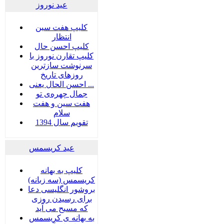
عید نوروز
کلیپ هفت سین
انتظار
کلیپ احسن حال
کلیپ تقارن نوروز با
سرنوشت سازترین
روزهای تاریخ
احسن الحال یعنی ...
جمال چهره‌ی تو
هفت سين و هفت
سلام
تقویم سال 1394
عید کریسمس
کلیپ به بهانه
کریسمس (سه زبانه)
بروشور انگلیسی دعا
برای رسیدن روزی
که مسیح می آید
به بهانه ی کریسمس