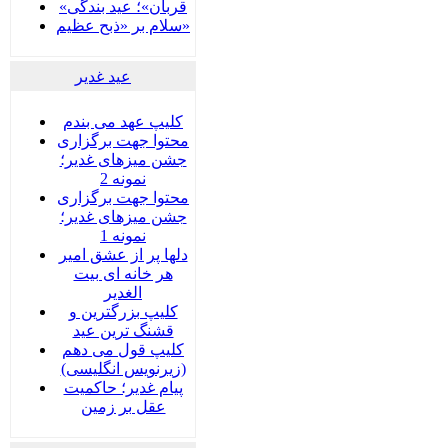
«قربان»؛ عید بندگی
سلام بر «ذبح عظیم»
عید غدير
کلیپ عهد می بندم
محتوا جهت برگزاری
جشن میزهای غدیر؛
نمونه 2
محتوا جهت برگزاری
جشن میزهای غدیر؛
نمونه 1
دلها پر از عشق امیر
هر خانه ای بیت
الغدیر
کلیپ بزرگترین و
قشنگ ترین عید
کلیپ قول می دهم
(زیرنویس انگلیسی)
پیام غدیر؛ حاکمیت
عقل بر زمین