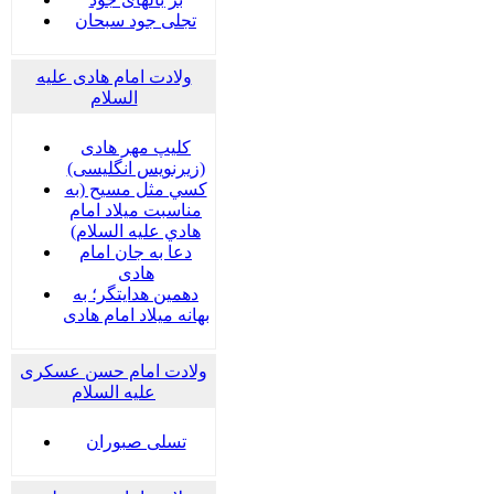
تجلی جود سبحان
ولادت امام هادی علیه
السلام
کلیپ مهر هادی
(زیرنویس انگلیسی)
كسي مثل مسيح (به
مناسبت ميلاد امام
هادي عليه السلام)
دعا به جان امام
هادی
دهمین هدایتگر؛ به
بهانه میلاد امام هادی
ولادت امام حسن عسکری
علیه السلام
تسلی صبوران