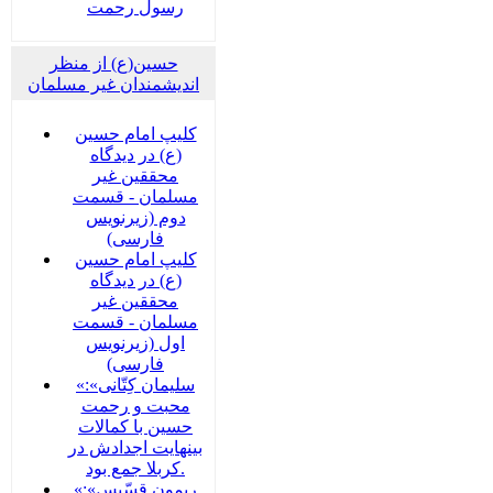
رسول رحمت
حسین(ع) از منظر
اندیشمندان غیر مسلمان
کلیپ امام حسین
(ع) در دیدگاه
محققین غیر
مسلمان - قسمت
دوم (زیرنویس
فارسی)
کلیپ امام حسین
(ع) در دیدگاه
محققین غیر
مسلمان - قسمت
اول (زیرنویس
فارسی)
«سلیمان کِتّانی»:
محبت و رحمت
حسین با کمالات
بینهایت اجدادش در
کربلا جمع بود.
«ریمون قسّیس»: