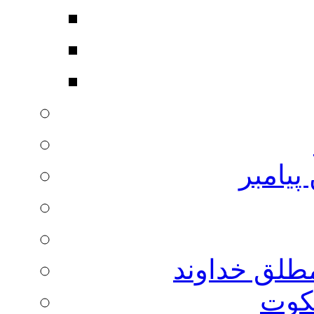
پیامبر
مطلق خداوند
لکوت