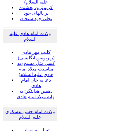
علیه السلام)
کریم‌ترین بخشنده
بر بالهای جود
تجلی جود سبحان
ولادت امام هادی علیه
السلام
کلیپ مهر هادی
(زیرنویس انگلیسی)
كسي مثل مسيح (به
مناسبت ميلاد امام
هادي عليه السلام)
دعا به جان امام
هادی
دهمین هدایتگر؛ به
بهانه میلاد امام هادی
ولادت امام حسن عسکری
علیه السلام
تسلی صبوران