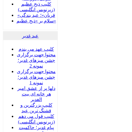
کلیپ ذبح عظیم
(زیرنویس انگلیسی)
«قربان»؛ عید بندگی
سلام بر «ذبح عظیم»
عید غدير
کلیپ عهد می بندم
محتوا جهت برگزاری
جشن میزهای غدیر؛
نمونه 2
محتوا جهت برگزاری
جشن میزهای غدیر؛
نمونه 1
دلها پر از عشق امیر
هر خانه ای بیت
الغدیر
کلیپ بزرگترین و
قشنگ ترین عید
کلیپ قول می دهم
(زیرنویس انگلیسی)
پیام غدیر؛ حاکمیت