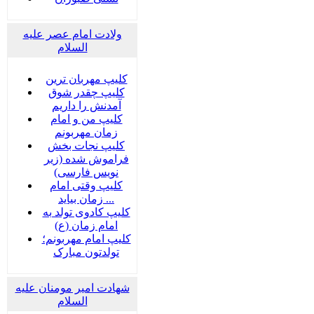
ولادت امام عصر علیه
السلام
کلیپ مهربان ترین
کلیپ چقدر شوق
آمدنش را داریم
کلیپ من و امام
زمان مهربونم
کلیپ نجات بخش
فراموش شده (زیر
نویس فارسی)
کلیپ وقتی امام
زمان بیاید ...
کلیپ کادوی تولد به
امام زمان (ع)
کلیپ امام مهربونم؛
تولدتون مبارک
شهادت امیر مومنان علیه
السلام