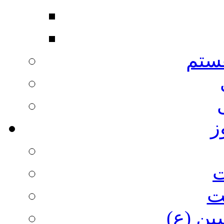
ستم
ز
ت
ت
ین (ع)