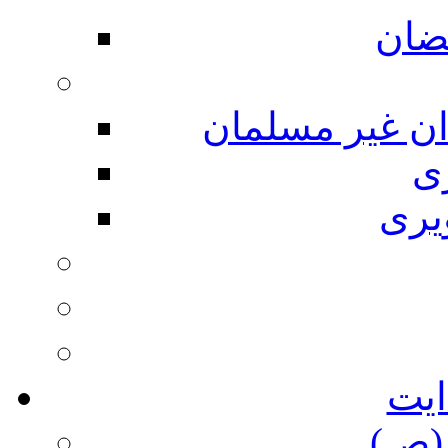
ضان
ان غیر مسلمان
ی
یری
ایت
(ص)