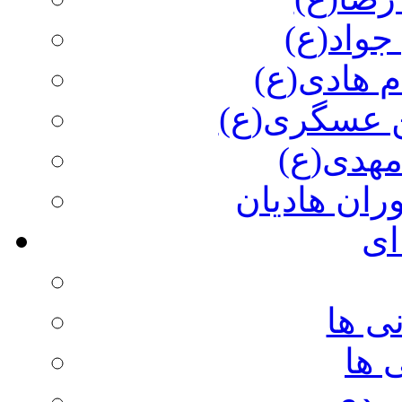
جواد(ع)
م هادی(ع)
 عسگری(ع)
مهدی(ع)
وران هادیان
ای
ی ها
 ها
ویدی