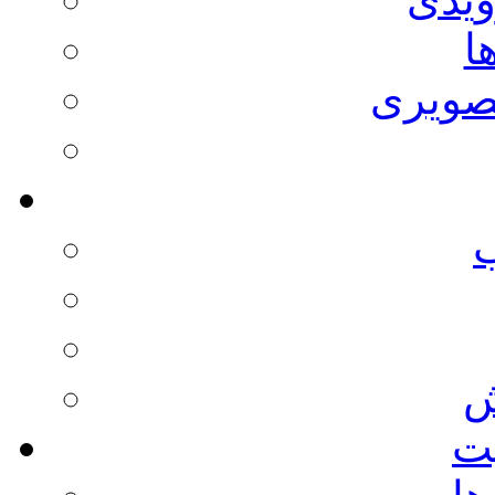
ا
صویری
ش
يت