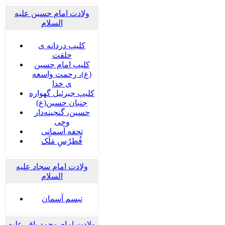
ولادت امام حسین علیه
السلام
کلیپ دردانه ی
خلقت
کلیپ امام حسین
(ع)، رحمت واسعه
ی خدا
کلیپ جبرئیل گهواره
جنبان حسین(ع)
حسین، گنجینه‌دار
وحی
تحفه آسمانی
فُطرُسِ مَلَک
ولادت امام سجاد علیه
السلام
تبسم آسمان
ولادت امام محمد باقر علیه