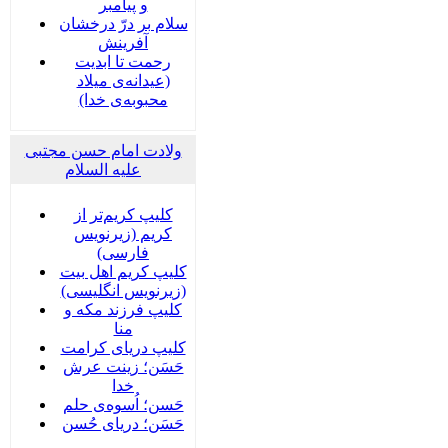
و پیامبر
سلام بر درّ درخشان
آفرینش
رحمت تا ابدیت
(عیدانه‌ی میلاد
محبوبه‌ی خدا)
ولادت امام حسن مجتبی
علیه السلام
کلیپ کریم‌تر از
کریم (زیرنویس
فارسی)
کلیپ کریم اهل بیت
(زیرنویس انگلیسی)
کلیپ فرزند مکه و
منا
کلیپ دریای کرامت
حَسَن؛ زینت عرش
خدا
حَسن؛ اُسوه‌ی حلم
حَسَن؛ دریای حُسن