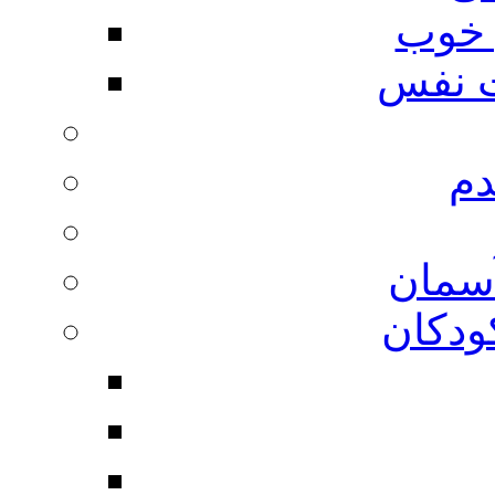
 خوب
 نفس
دم
آسمان
ودکان