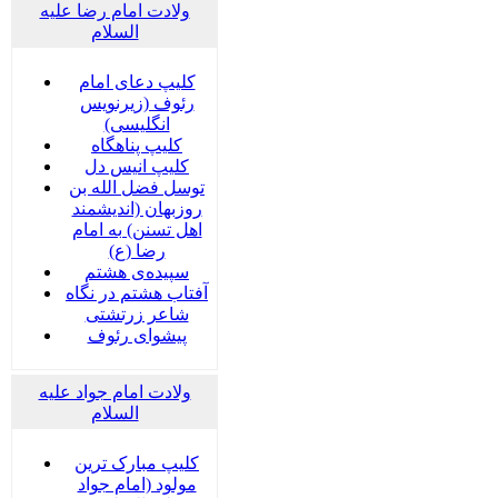
ولادت امام رضا علیه
السلام
کلیپ دعای امام
رئوف (زیرنویس
انگلیسی)
کلیپ پناهگاه
کلیپ انیس دل
توسل فضل الله بن
روزبهان (اندیشمند
اهل تسنن) به امام
رضا (ع)
سپیده‌ی هشتم
آفتاب هشتم در نگاه
شاعر زرتشتی
پیشوای رئوف
ولادت امام جواد علیه
السلام
کلیپ مبارک ترین
مولود (امام جواد