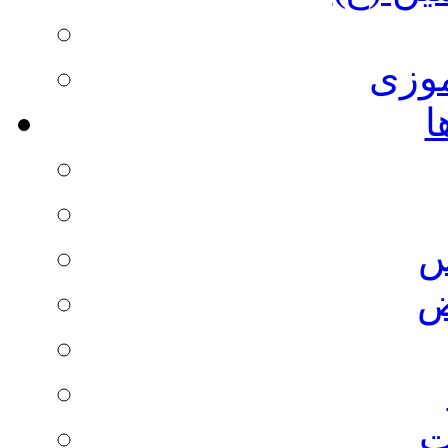
وزی
ا
س
ض
ت