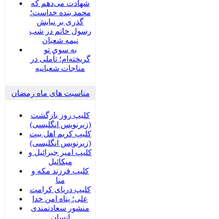
شهادت می‌دهم که
محمد بنده خداست؛
گذری بر نیایش
رسول خاتم در شب
نیمه شعبان
به سوی تو
گریخته‌ام؛ تأملی در
مناجات شعبانیه
مناسبت های ماه رمضان
کلیپ روز بازگشت
(زیرنویس انگلیسی)
کلیپ کریم اهل بیت
(زیرنویس انگلیسی)
کلیپ امیر جبرائیل و
میکائیل
کلیپ فرزند مکه و
منا
کلیپ دریای کرامت
علی؛ پناه امن خدا
منشور سعادتمندی
انسان