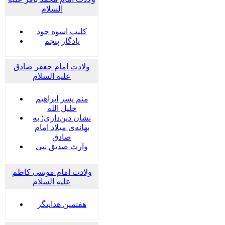
السلام
کلیپ اسوه جود
یادگار پنجم
ولادت امام جعفر صادق
علیه السلام
منم پسر ابراهیم
خلیل الله
نشان دین‌داری؛ به
بهانه‌ی میلاد امام
صادق
وارث صدیق نبی
ولادت امام موسی کاظم
علیه السلام
هفتمین هدایتگر