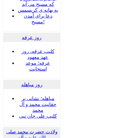
که مسیح می آید
به بهانه ی کریسمس
دعا برای آمدن
مسیح!
روز عرفه
کلیپ عرفه، روز
عهد معهود
عرفه؛ موعد
استجابت
روز مباهله
مباهله؛ نشانی بر
حقانیت محمد و آل
محمد
کلیپ علی جان نبی
ولادت حضرت محمد صلی
الله علیه و آله