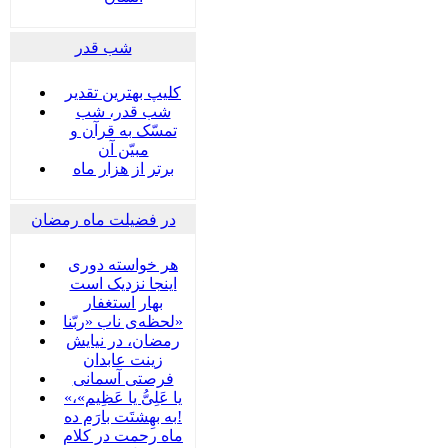
شب قدر
کلیپ بهترین تقدیر
شب قدر، شب
تمسّک به قرآن و
مبیّن آن
برتر از هزار ماه
در فضیلت ماه رمضان
هر خواسته دوری
اینجا نزدیک است
بهار استغفار
لحظه‌ی ناب «ربّنا»
رمضان، در نیایش
زینت عابدان
فرصتی آسمانی
«یا عَلِیُّ یا عَظِیم»،
به بهِشتَت بارَم ده!
ماه رحمت در کلام