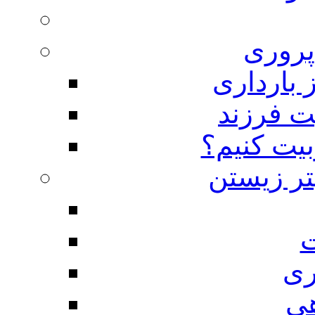
روری
 بارداری
ت فرزند
بیت کنیم؟
تر زیستن
ت
ری
هی