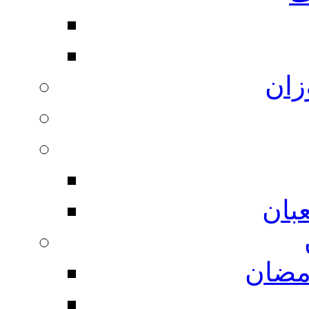
زان
بان
مضان