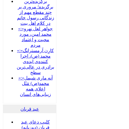
برگزیده‌ترین
برگزیده؛ مروری بر
چند مقطع مهم از
زندگانی رسول خاتم
در کلام اهل بیت
«جواهر لعل نهرو»:
محمد امین، مورد
محبت و اعتماد
مردم
«کارِن آرمسترانگ»:
محمد (ص)، اجرا
کننده‌ی ایده‌ی
برادری در عالی‌ترین
سطح
«آنه ماری شیمل»:
محمد(ص) مَثَل
اعلای همه
زیبایی‌های انسان
عید قربان
کلیپ دعای عید
قربان (دوزبانه)