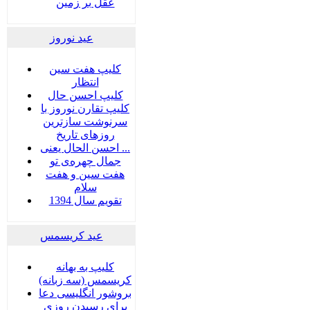
عقل بر زمین
عید نوروز
کلیپ هفت سین
انتظار
کلیپ احسن حال
کلیپ تقارن نوروز با
سرنوشت سازترین
روزهای تاریخ
احسن الحال یعنی ...
جمال چهره‌ی تو
هفت سين و هفت
سلام
تقویم سال 1394
عید کریسمس
کلیپ به بهانه
کریسمس (سه زبانه)
بروشور انگلیسی دعا
برای رسیدن روزی