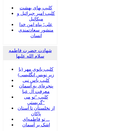
کلیپ بهای بهشت
کلیپ امیر جبرائیل و
میکائیل
علی؛ پناه امن خدا
منشور سعادتمندی
انسان
شهادت حضرت فاطمه
سلام الله علیها
کلیپ بانوی مهر (با
زیر نویس انگلیسی)
کلیپ یاس نبی
پنجره‌ای به آسمان
معرفت آل عبا
کلیپ "تو می
گریستی"
از نخلستان تا آستان
پاکان
تو فاطمه‌ای ...
اشک بر آسمان