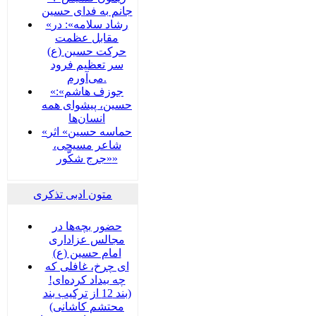
جانم به فدای حسین
«رشاد سلامه»: در
مقابل عظمت
حرکت حسین (ع)
سر تعظیم فرود
می‌آورم.
«جوزف هاشم»:
حسین، پیشوای همه
انسان‌ها
«حماسه حسین» اثر
شاعر مسیحی،
«جرج شکّور»
متون ادبی تذکری
حضور بچه‌‌‌ها در
مجالس عزاداری
امام حسین (ع)
ای چرخ، غافلی که
چه بیداد کرده‌ای!
(بند 12 از ترکیب بند
محتشم کاشانی)