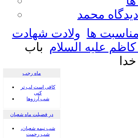
ها
ديدگاه محمد
ناسبت ها
ولادت شهادت
اظم علیه السلام
باب
خدا
ماه رجب
کافی است لب تر
کنی
شب آرزوها
در فضیلت ماه شعبان
شب نیمه شعبان،
شب رحمت