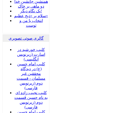
همنشین جانشین خدا
دو ماهی بر خاک
یک نگاه دیگر!
سلام بر «ذبح عظیم»
انتخاب با من و
توست
گالری صوتی تصویری
کلیپ خورشید در
اسارت (زیرنویس
انگلیسی)
کلیپ امام حسین
(ع) در دیدگاه
محققین غیر
مسلمان - قسمت
دوم (زیرنویس
فارسی)
کلیپ نجیب زاده ای
به نام حسین قسمت
دوم (زیرنویس
فارسی)
کلیپ امام حسین