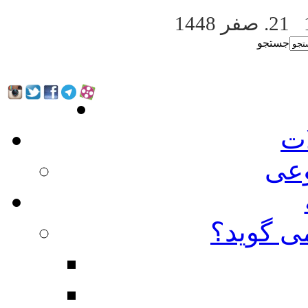
21. صفر 1448
جستجو
ات
عی
ی گوید؟