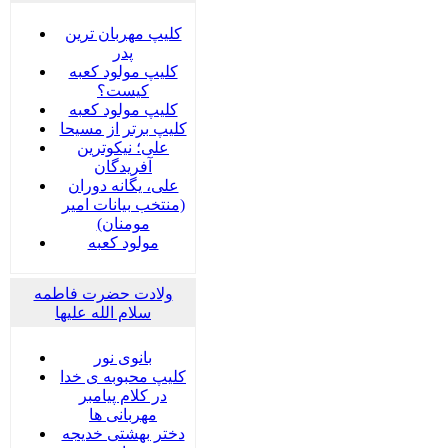
کلیپ مهربان ترین
پدر
کلیپ مولود کعبه
کیست؟
کلیپ مولود کعبه
کلیپ برتر از مسیحا
علی؛ نیکوترین
آفریدگان
علی، یگانه دوران
(منتخب بیانات امیر
مومنان)
مولود کعبه
ولادت حضرت فاطمه
سلام الله علیها
بانوی نور
کلیپ محبوبه ی خدا
در کلام پیامبر
مهربانی ها
دختر بهشتی خدیجه