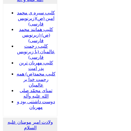
کلیپ سیره ی محمد
امین (ص)(زیرنویس
فارسی)
کلیپ همانند محمد
(ص) (زیرنویس
فارسی)
کلیپ رحمت
عالمیان (با زیرنویس
فارسی)
کلیپ مهربان ترین
پدر امت
کلیپ محمد(ص) همه
رحمت خدا بر
عالمیان
تمنای محمّد صلی
الله علیه وآله
دوست داشتنی بود و
مهربان
ولادت امیر مومنان علیه
السلام