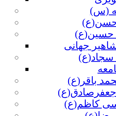
ه (س)
 حسن(ع)
 حسین(ع)
اهیر جهانی
سجاد(ع)
معه
مد باقر(ع)
 جعفرصادق(ع)
سی کاظم(ع)
رضا(ع)