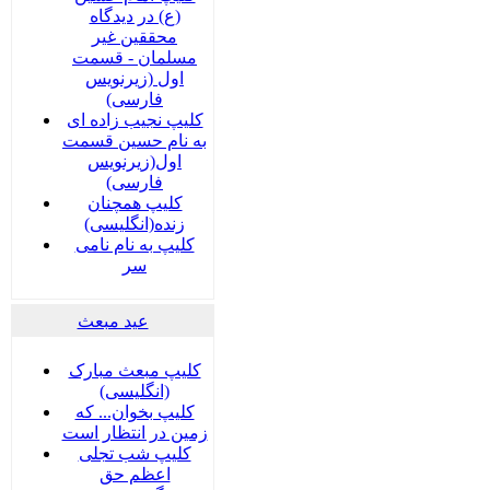
(ع) در دیدگاه
محققین غیر
مسلمان - قسمت
اول (زیرنویس
فارسی)
کلیپ نجیب زاده ای
به نام حسین قسمت
اول(زیرنویس
فارسی)
کلیپ همچنان
زنده(انگلیسی)
کلیپ به نام نامی
سر
عید مبعث
کلیپ مبعث مبارک
(انگلیسی)
کلیپ بخوان... که
زمین در انتظار است
کلیپ شب تجلی
اعظم حق