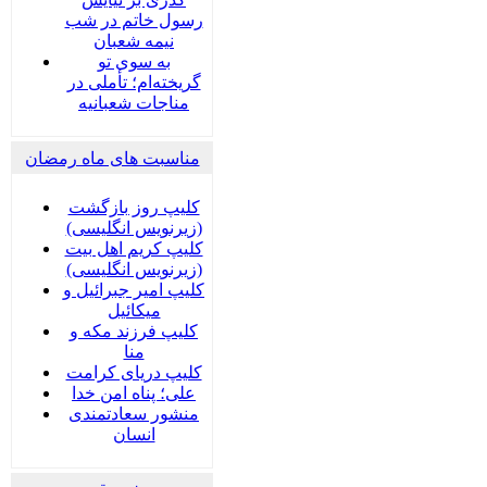
رسول خاتم در شب
نیمه شعبان
به سوی تو
گریخته‌ام؛ تأملی در
مناجات شعبانیه
مناسبت های ماه رمضان
کلیپ روز بازگشت
(زیرنویس انگلیسی)
کلیپ کریم اهل بیت
(زیرنویس انگلیسی)
کلیپ امیر جبرائیل و
میکائیل
کلیپ فرزند مکه و
منا
کلیپ دریای کرامت
علی؛ پناه امن خدا
منشور سعادتمندی
انسان