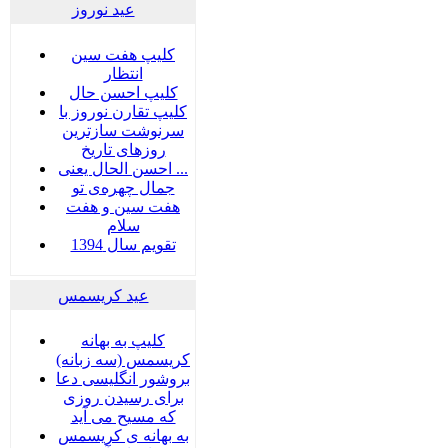
عید نوروز
کلیپ هفت سین
انتظار
کلیپ احسن حال
کلیپ تقارن نوروز با
سرنوشت سازترین
روزهای تاریخ
احسن الحال یعنی ...
جمال چهره‌ی تو
هفت سين و هفت
سلام
تقویم سال 1394
عید کریسمس
کلیپ به بهانه
کریسمس (سه زبانه)
بروشور انگلیسی دعا
برای رسیدن روزی
که مسیح می آید
به بهانه ی کریسمس