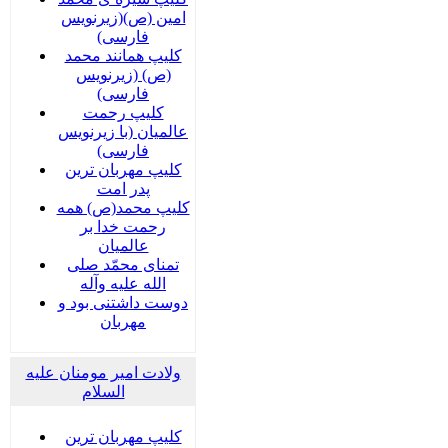
امین (ص)(زیرنویس
فارسی)
کلیپ همانند محمد
(ص) (زیرنویس
فارسی)
کلیپ رحمت
عالمیان (با زیرنویس
فارسی)
کلیپ مهربان ترین
پدر امت
کلیپ محمد(ص) همه
رحمت خدا بر
عالمیان
تمنای محمّد صلی
الله علیه وآله
دوست داشتنی بود و
مهربان
ولادت امیر مومنان علیه
السلام
کلیپ مهربان ترین