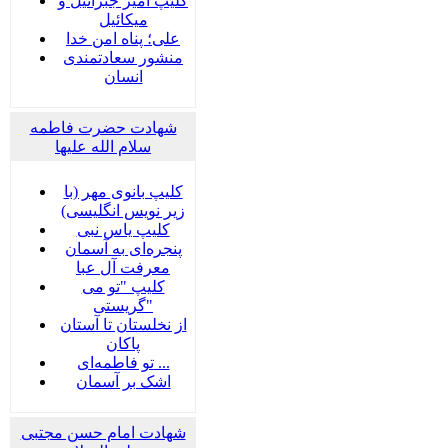
کلیپ امیر جبرائیل و
میکائیل
علی؛ پناه امن خدا
منشور سعادتمندی
انسان
شهادت حضرت فاطمه
سلام الله علیها
کلیپ بانوی مهر (با
زیر نویس انگلیسی)
کلیپ یاس نبی
پنجره‌ای به آسمان
معرفت آل عبا
کلیپ "تو می
گریستی"
از نخلستان تا آستان
پاکان
تو فاطمه‌ای ...
اشک بر آسمان
شهادت امام حسن مجتبی