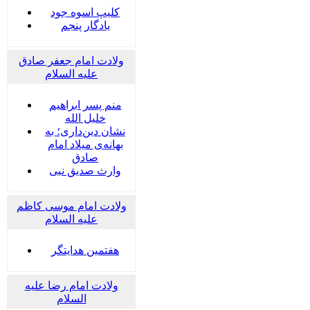
کلیپ اسوه جود
یادگار پنجم
ولادت امام جعفر صادق
علیه السلام
منم پسر ابراهیم
خلیل الله
نشان دین‌داری؛ به
بهانه‌ی میلاد امام
صادق
وارث صدیق نبی
ولادت امام موسی کاظم
علیه السلام
هفتمین هدایتگر
ولادت امام رضا علیه
السلام