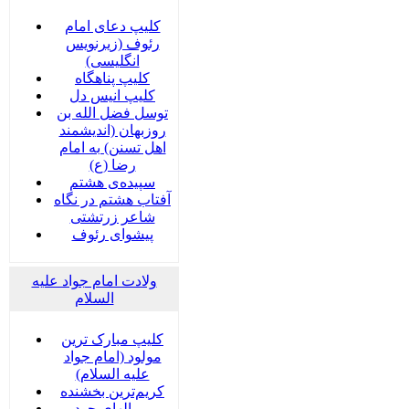
کلیپ دعای امام
رئوف (زیرنویس
انگلیسی)
کلیپ پناهگاه
کلیپ انیس دل
توسل فضل الله بن
روزبهان (اندیشمند
اهل تسنن) به امام
رضا (ع)
سپیده‌ی هشتم
آفتاب هشتم در نگاه
شاعر زرتشتی
پیشوای رئوف
ولادت امام جواد علیه
السلام
کلیپ مبارک ترین
مولود (امام جواد
علیه السلام)
کریم‌ترین بخشنده
بر بالهای جود