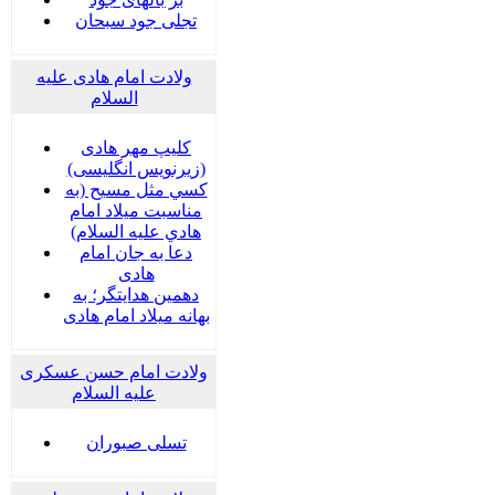
تجلی جود سبحان
ولادت امام هادی علیه
السلام
کلیپ مهر هادی
(زیرنویس انگلیسی)
كسي مثل مسيح (به
مناسبت ميلاد امام
هادي عليه السلام)
دعا به جان امام
هادی
دهمین هدایتگر؛ به
بهانه میلاد امام هادی
ولادت امام حسن عسکری
علیه السلام
تسلی صبوران