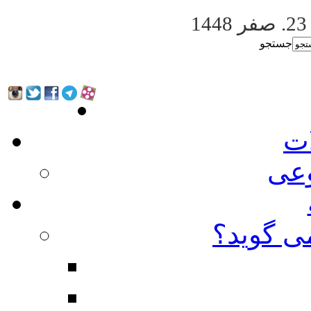
. صفر 1448
جستجو
ات
عی
ی گوید؟