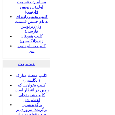
مسلمان - قسمت
اول (زیرنویس
فارسی)
کلیپ نجیب زاده ای
به نام حسین قسمت
اول(زیرنویس
فارسی)
کلیپ همچنان
زنده(انگلیسی)
کلیپ به نام نامی
سر
عید مبعث
کلیپ مبعث مبارک
(انگلیسی)
کلیپ بخوان... که
زمین در انتظار است
کلیپ شب تجلی
اعظم حق
برگزیده‌ترین
برگزیده؛ مروری بر
چند مقطع مهم از