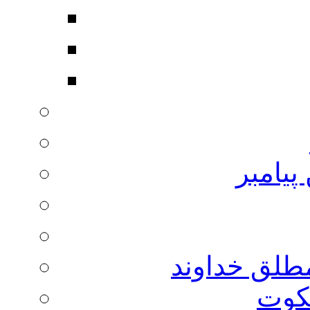
پیامبر
مطلق خداوند
لکوت