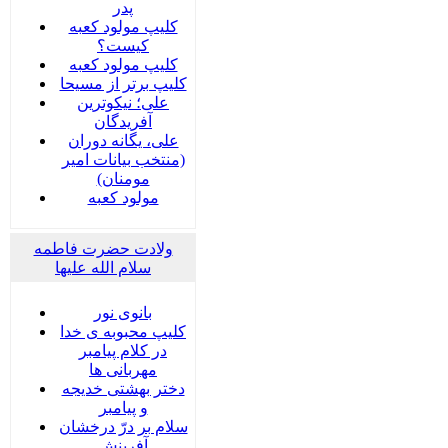
پدر
کلیپ مولود کعبه
کیست؟
کلیپ مولود کعبه
کلیپ برتر از مسیحا
علی؛ نیکوترین
آفریدگان
علی، یگانه دوران
(منتخب بیانات امیر
مومنان)
مولود کعبه
ولادت حضرت فاطمه
سلام الله علیها
بانوی نور
کلیپ محبوبه ی خدا
در کلام پیامبر
مهربانی ها
دختر بهشتی خدیجه
و پیامبر
سلام بر درّ درخشان
آفرینش