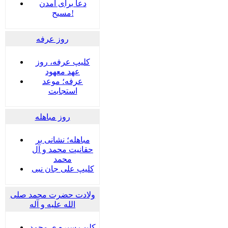
دعا برای آمدن
مسیح!
روز عرفه
کلیپ عرفه، روز
عهد معهود
عرفه؛ موعد
استجابت
روز مباهله
مباهله؛ نشانی بر
حقانیت محمد و آل
محمد
کلیپ علی جان نبی
ولادت حضرت محمد صلی
الله علیه و آله
کلیپ سیره ی محمد