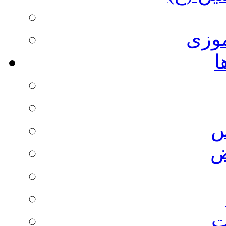
وزی
ا
س
ض
ت