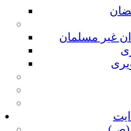
ضان
ان غیر مسلمان
ی
یری
ایت
(ص)