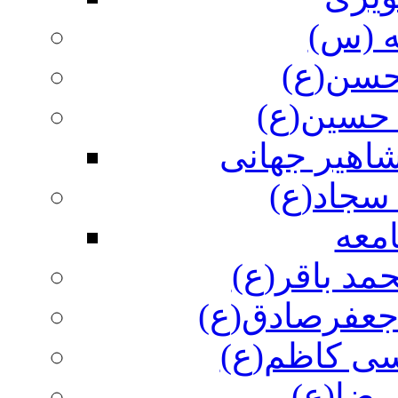
ه (س)
 حسن(ع)
 حسین(ع)
اهیر جهانی
سجاد(ع)
معه
مد باقر(ع)
 جعفرصادق(ع)
سی کاظم(ع)
رضا(ع)