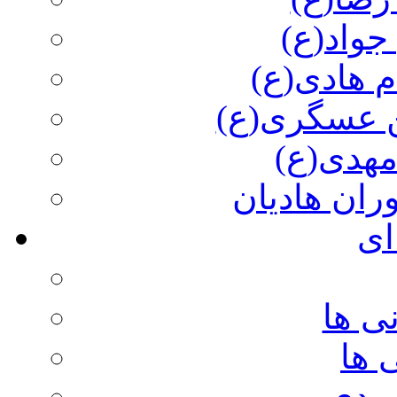
جواد(ع)
م هادی(ع)
 عسگری(ع)
مهدی(ع)
وران هادیان
ای
ی ها
 ها
ویدی