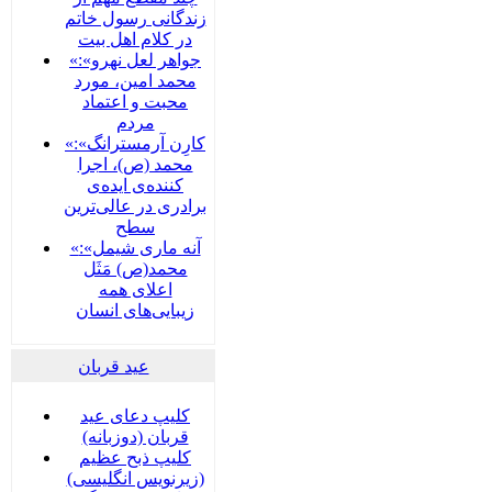
زندگانی رسول خاتم
در کلام اهل بیت
«جواهر لعل نهرو»:
محمد امین، مورد
محبت و اعتماد
مردم
«کارِن آرمسترانگ»:
محمد (ص)، اجرا
کننده‌ی ایده‌ی
برادری در عالی‌ترین
سطح
«آنه ماری شیمل»:
محمد(ص) مَثَل
اعلای همه
زیبایی‌های انسان
عید قربان
کلیپ دعای عید
قربان (دوزبانه)
کلیپ ذبح عظیم
(زیرنویس انگلیسی)