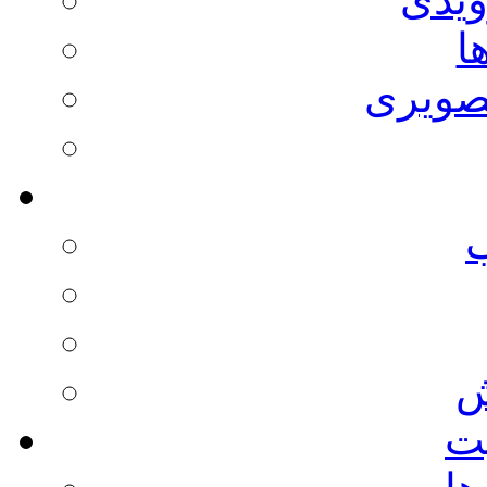
ا
صویری
ش
يت