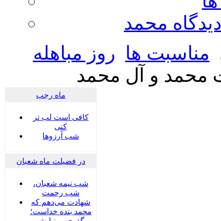
ها
ديدگاه محمد
مناسبت ها
روز مباهله
ت محمد و آل محمد
ماه رجب
کافی است لب تر
کنی
شب آرزوها
در فضیلت ماه شعبان
شب نیمه شعبان،
شب رحمت
شهادت می‌دهم که
محمد بنده خداست؛
گذری بر نیایش