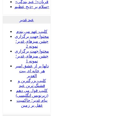
«قربان»؛ عید بندگی
سلام بر «ذبح عظیم»
عید غدير
کلیپ عهد می بندم
محتوا جهت برگزاری
جشن میزهای غدیر؛
نمونه 2
محتوا جهت برگزاری
جشن میزهای غدیر؛
نمونه 1
دلها پر از عشق امیر
هر خانه ای بیت
الغدیر
کلیپ بزرگترین و
قشنگ ترین عید
کلیپ قول می دهم
(زیرنویس انگلیسی)
پیام غدیر؛ حاکمیت
عقل بر زمین