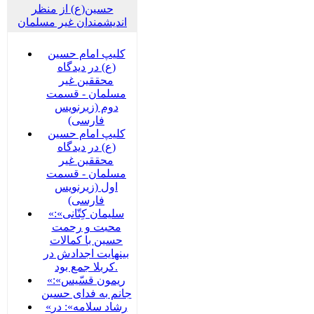
حسین(ع) از منظر
اندیشمندان غیر مسلمان
کلیپ امام حسین
(ع) در دیدگاه
محققین غیر
مسلمان - قسمت
دوم (زیرنویس
فارسی)
کلیپ امام حسین
(ع) در دیدگاه
محققین غیر
مسلمان - قسمت
اول (زیرنویس
فارسی)
«سلیمان کِتّانی»:
محبت و رحمت
حسین با کمالات
بینهایت اجدادش در
کربلا جمع بود.
«ریمون قسّیس»:
جانم به فدای حسین
«رشاد سلامه»: در