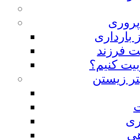
روری
 بارداری
ت فرزند
بیت کنیم؟
تر زیستن
ت
ری
هی