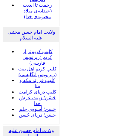
رحمت تا ابدیت
(عیدانه‌ی میلاد
محبوبه‌ی خدا)
ولادت امام حسن مجتبی
علیه السلام
کلیپ کریم‌تر از
کریم (زیرنویس
فارسی)
کلیپ کریم اهل بیت
(زیرنویس انگلیسی)
کلیپ فرزند مکه و
منا
کلیپ دریای کرامت
حَسَن؛ زینت عرش
خدا
حَسن؛ اُسوه‌ی حلم
حَسَن؛ دریای حُسن
ولادت امام حسین علیه