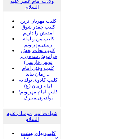
ولادت امام عصر علیه
السلام
کلیپ مهربان ترین
کلیپ چقدر شوق
آمدنش را داریم
کلیپ من و امام
زمان مهربونم
کلیپ نجات بخش
فراموش شده (زیر
نویس فارسی)
کلیپ وقتی امام
زمان بیاید ...
کلیپ کادوی تولد به
امام زمان (ع)
کلیپ امام مهربونم؛
تولدتون مبارک
شهادت امیر مومنان علیه
السلام
کلیپ بهای بهشت