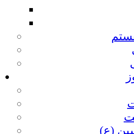
ستم
ز
ت
ت
ین (ع)