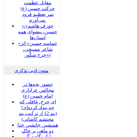
مقابل عظمت
حرکت حسین (ع)
سر تعظیم فرود
می‌آورم.
«جوزف هاشم»:
حسین، پیشوای همه
انسان‌ها
«حماسه حسین» اثر
شاعر مسیحی،
«جرج شکّور»
متون ادبی تذکری
حضور بچه‌‌‌ها در
مجالس عزاداری
امام حسین (ع)
ای چرخ، غافلی که
چه بیداد کرده‌ای!
(بند 12 از ترکیب بند
محتشم کاشانی)
همنشین جانشین خدا
دو ماهی بر خاک
یک نگاه دیگر!