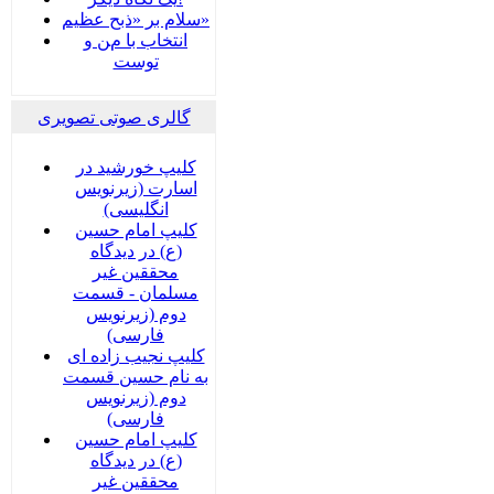
سلام بر «ذبح عظیم»
انتخاب با من و
توست
گالری صوتی تصویری
کلیپ خورشید در
اسارت (زیرنویس
انگلیسی)
کلیپ امام حسین
(ع) در دیدگاه
محققین غیر
مسلمان - قسمت
دوم (زیرنویس
فارسی)
کلیپ نجیب زاده ای
به نام حسین قسمت
دوم (زیرنویس
فارسی)
کلیپ امام حسین
(ع) در دیدگاه
محققین غیر