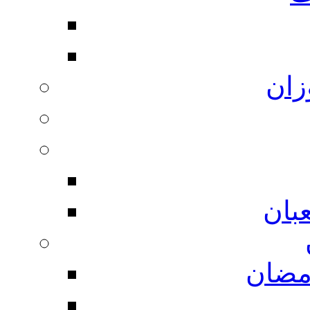
زان
بان
مضان