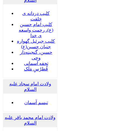
السلام
کلیپ دردانه ی
خلقت
کلیپ امام حسین
(ع)، رحمت واسعه
ی خدا
کلیپ جبرئیل گهواره
جنبان حسین(ع)
حسین، گنجینه‌دار
وحی
تحفه آسمانی
فُطرُسِ مَلَک
ولادت امام سجاد علیه
السلام
تبسم آسمان
ولادت امام محمد باقر علیه
السلام