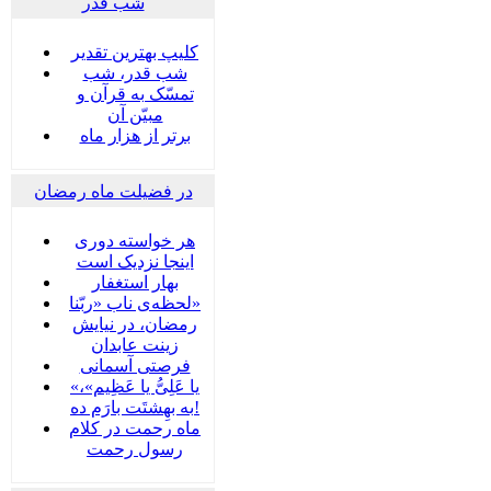
شب قدر
کلیپ بهترین تقدیر
شب قدر، شب
تمسّک به قرآن و
مبیّن آن
برتر از هزار ماه
در فضیلت ماه رمضان
هر خواسته دوری
اینجا نزدیک است
بهار استغفار
لحظه‌ی ناب «ربّنا»
رمضان، در نیایش
زینت عابدان
فرصتی آسمانی
«یا عَلِیُّ یا عَظِیم»،
به بهِشتَت بارَم ده!
ماه رحمت در کلام
رسول رحمت