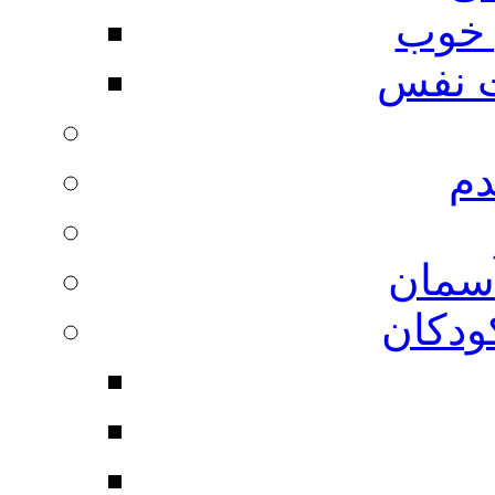
 خوب
 نفس
دم
آسمان
ودکان